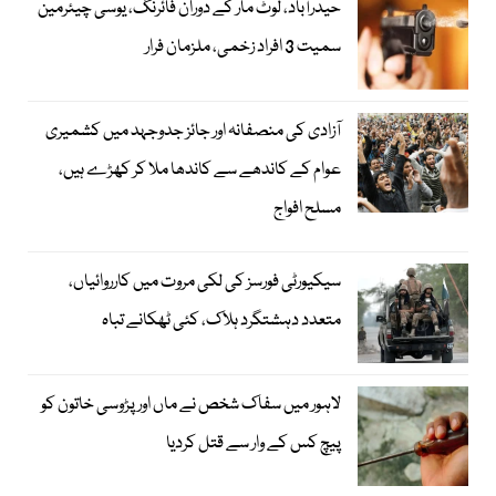
حیدرآباد، لوٹ مار کے دوران فائرنگ، یوسی چیئرمین
سمیت 3 افراد زخمی، ملزمان فرار
آزادی کی منصفانہ اور جائز جدوجہد میں کشمیری
عوام کے کاندھے سے کاندھا ملا کر کھڑے ہیں،
مسلح افواج
سیکیورٹی فورسز کی لکی مروت میں کارروائیاں،
متعدد دہشتگرد ہلاک، کئی ٹھکانے تباہ
لاہور میں سفاک شخص نے ماں اور پڑوسی خاتون کو
پیچ کس کے وار سے قتل کردیا