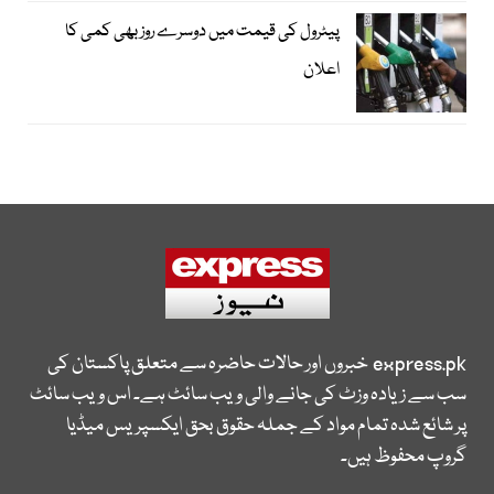
پیٹرول کی قیمت میں دوسرے روز بھی کمی کا
اعلان
express.pk
خبروں اور حالات حاضرہ سے متعلق پاکستان کی
سب سے زیادہ وزٹ کی جانے والی ویب سائٹ ہے۔ اس ویب سائٹ
پر شائع شدہ تمام مواد کے جملہ حقوق بحق ایکسپریس میڈیا
گروپ محفوظ ہیں۔