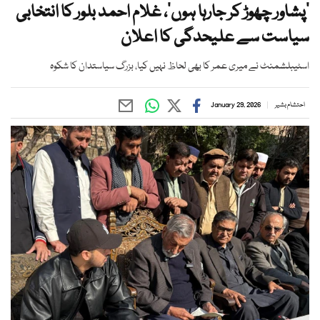
’پشاور چھوڑ کر جارہا ہوں‘، غلام احمد بلور کا انتخابی
سیاست سے علیحدگی کا اعلان
اسٹیبلشمنٹ نے میری عمر کا بھی لحاظ نہیں کیا، بزرگ سیاستدان کا شکوہ
احتشام بشیر
January 29, 2026