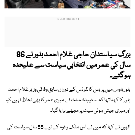
بزرگ سیاستدان حاجی غلام احمد بلور نے 86
سال کی عمر میں انتخابی سیاست سے علیحدہ
ہوگئے۔
بلور ہاوس میں پریس کانفرنس کے دوران سابق وفاقی وزیر غلام احمد
بلور کا کہنا تھا کہ اسٹیبلشمنٹ نے میری عمر کا بھی لحاظ نہیں کیا
اور میری جیتی ہوئی سیٹ پر مجھے ہرایا گیا۔
انہوں نے کہا کہ میں نے اس ملک و قوم کے لیے 55 سال سیاست کی