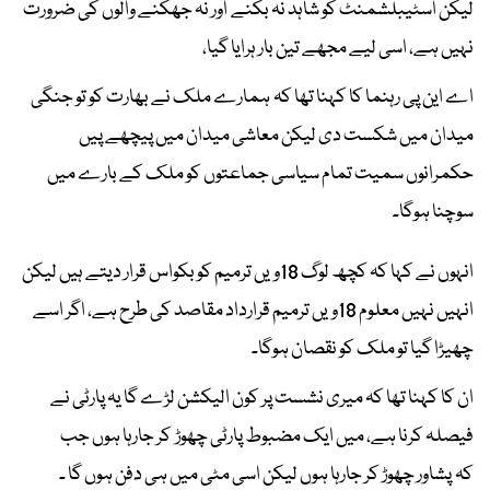
لیکن اسٹیبلشمنٹ کو شاہد نہ بکنے اور نہ جھکنے والوں کی ضرورت
نہیں ہے، اسی لیے مجھے تین بار ہرایا گیا،
اے این پی رہنما کا کہنا تھا کہ ہمارے ملک نے بھارت کو تو جنگی
میدان میں شکست دی لیکن معاشی میدان میں پیچھے پیں
حکمرانوں سمیت تمام سیاسی جماعتوں کو ملک کے بارے میں
سوچنا ہوگا۔
انہوں نے کہا کہ کچھ لوگ 18ویں ترمیم کو بکواس قرار دیتے ہیں لیکن
انہیں نہیں معلوم 18ویں ترمیم قرارداد مقاصد کی طرح ہے، اگر اسے
چھیڑا گیا تو ملک کو نقصان ہوگا۔
ان کا کہنا تھا کہ میری نشست پر کون الیکشن لڑے گا یہ پارٹی نے
فیصلہ کرنا ہے، میں ایک مضبوط پارٹی چھوڑ کر جارہا ہوں جب
کہ پشاور چھوڑ کر جارہا ہوں لیکن اسی مٹی میں ہی دفن ہوں گا ۔