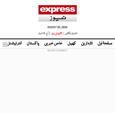
AUGUST 05, 2026
اشتہار لگائیں |
لائیو ٹی وی
| آج کا اخبار
صفحۂ اول
تازہ ترین
کھیل
خاص خبریں
پاکستان
انٹر نیشنل
ٹا