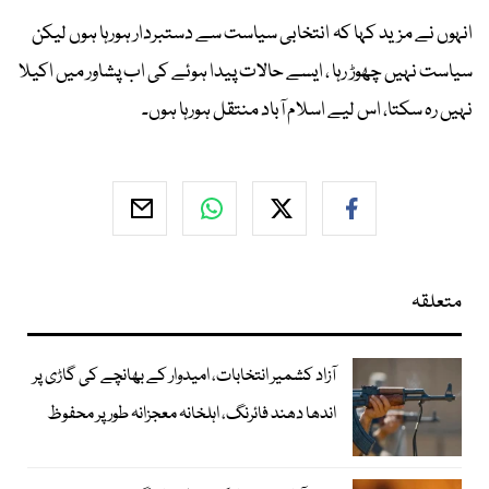
انہوں نے مزید کہا کہ انتخابی سیاست سے دستبردار ہورہا ہوں لیکن
سیاست نہیں چھوڑ رہا ، ایسے حالات پیدا ہوئے کی اب پشاور میں اکیلا
نہیں رہ سکتا، اس لیے اسلام آباد منتقل ہورہا ہوں۔
متعلقہ
آزاد کشمیر انتخابات، امیدوار کے بھانچے کی گاڑی پر
اندھا دھند فائرنگ، اہلخانہ معجزانہ طور پر محفوظ