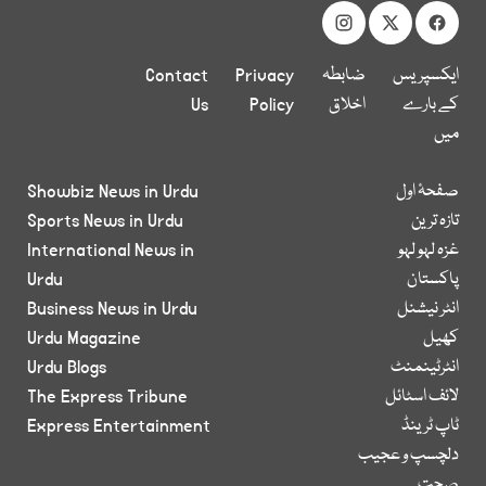
ایکسپریس
ضابطہ
Privacy
Contact
کے بارے
اخلاق
Policy
Us
میں
صفحۂ اول
Showbiz News in Urdu
تازہ ترین
Sports News in Urdu
غزہ لہو لہو
International News in
پاکستان
Urdu
انٹر نیشنل
Business News in Urdu
کھیل
Urdu Magazine
انٹرٹینمنٹ
Urdu Blogs
لائف اسٹائل
The Express Tribune
ٹاپ ٹرینڈ
Express Entertainment
دلچسپ و عجیب
صحت