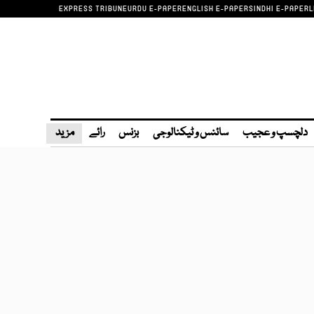
EXPRESS TRIBUNE
URDU E-PAPER
ENGLISH E-PAPER
SINDHI E-PAPER
L
دلچسپ و عجیب
سائنس و ٹیکنالوجی
بزنس
رائے
مزید