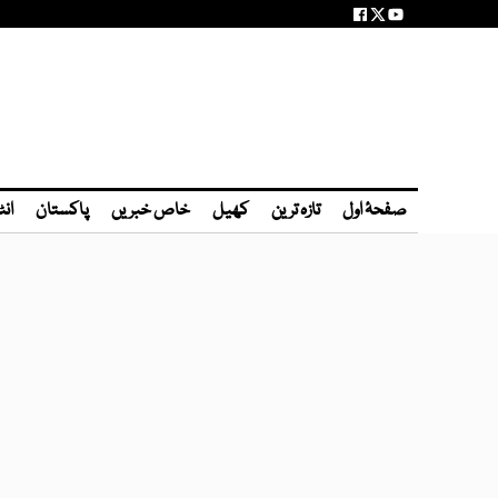
صفحۂ اول
تازہ ترین
کھیل
خاص خبریں
پاکستان
انٹ