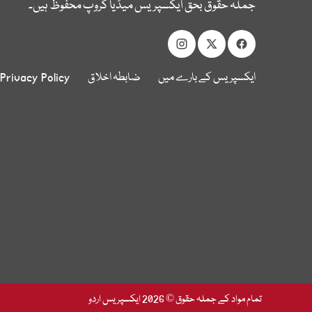
جملہ حقوق بحق ایکسپریس میڈیا گروپ محفوظ ہیں۔
ایکسپریس کے بارے میں
ضابطہ اخلاق
Privacy Policy
تمام مواد کے جملہ حقوق © 2026 ایکسپریس اردو