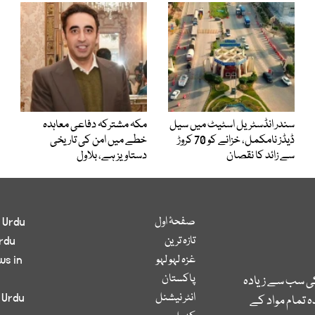
سندر انڈسٹریل اسٹیٹ میں سیل
مکہ مشترکہ دفاعی معاہدہ
ڈیڈز نامکمل، خزانے کو 70 کروڑ
خطے میں امن کی تاریخی
سے زائد کا نقصان
دستاویز ہے، بلاول
صفحۂ اول
 Urdu
تازہ ترین
rdu
غزہ لہو لہو
ws in
پاکستان
کی سب سے زیادہ
انٹر نیشنل
 Urdu
 تمام مواد کے