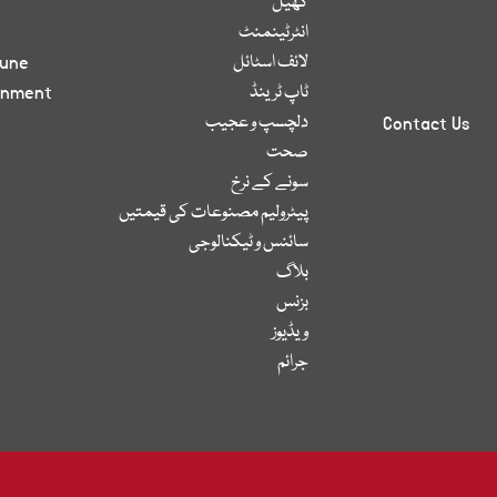
کھیل
انٹرٹینمنٹ
لائف اسٹائل
bune
ٹاپ ٹرینڈ
inment
دلچسپ و عجیب
Contact Us
صحت
سونے کے نرخ
پیٹرولیم مصنوعات کی قیمتیں
سائنس و ٹیکنالوجی
بلاگ
بزنس
ویڈیوز
جرائم