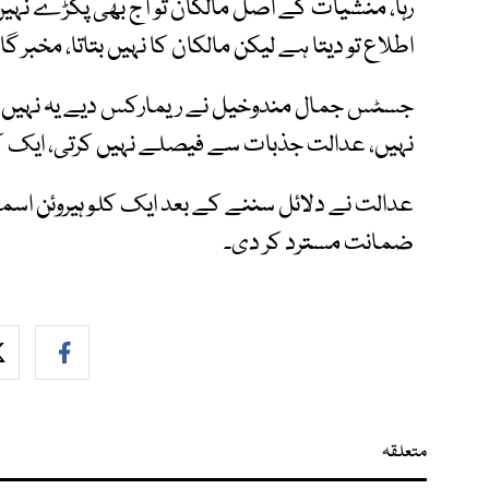
رہا، منشیات کے اصل مالکان تو آج بھی پکڑے نہی
اطلاع تو دیتا ہے لیکن مالکان کا نہیں بتاتا، مخبر
جسٹس جمال مندوخیل نے ریمارکس دیے یہ نہیں کہ
نہیں، عدالت جذبات سے فیصلے نہیں کرتی، ایک کلو
عدالت نے دلائل سننے کے بعد ایک کلو ہیروئن اس
ضمانت مسترد کر دی۔
متعلقہ