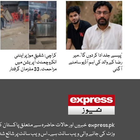
’پیسے جلد ادا کر دوں گا‘، میر
کراچی: شفیق موڑ پر اینٹی
رضا کے والد کی اہم آڈیو سامنے
انکروچمنٹ آپریشن میں
آگئی
مزاحمت، 33 ملزمان گرفتار
express.pk
خبروں اور حالات حاضرہ سے متعلق پاکستان 
وزٹ کی جانے والی ویب سائٹ ہے۔ اس ویب سائٹ پر شائع شدہ