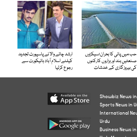
حب میں پانی کا بحران؛سیکڑوں
ارشد چائے والا نے پاسپورٹ تجدید
صنعتیں بند اور ہزاروں کارکنوں
کیلئے اسلام آباد ہائیکورٹ سے
کی بیروزگاری کے خدشات
رجوع کرلیا
Showbiz News in
Sports News in U
International Ne
Urdu
Business News in