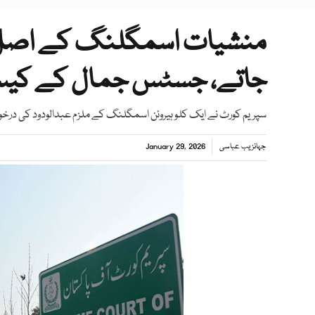
منشیات اسمگلنگ کے اصل ما
جاتے، جسٹس جمال کے کیس
سپریم کورٹ نے ایک کلو ہیروئن اسمگلنگ کے ملزم عبدالودود کی در
جہانزیب عباسی
January 29, 2026