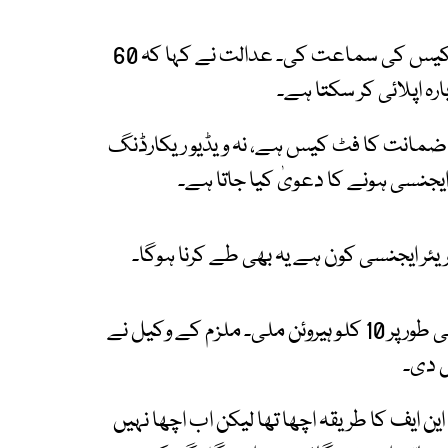
جمال مندوخیل کی سربراہی میں دو رکنی بینچ نے کیس کی سماعت کی۔ عدالت نے کہا کہ 60
رہ اپلائی کر سکتا ہے۔
 ضمانت کا فٹ کیس ہے، نہ ویڈیو ریکارڈنگ
ایجنسی ہونے کا دعویٰ کیا جاتا ہے۔
 ایجنسی کون ہے یہ بھی طے کرنا ہوگا۔
سرکاری وکیل نے کہا کہ ایک ٹرک میں سے مجموعی طور پر 10 کلو ہیروئن ملی۔ ملزم کے وکیل نے
ل دی۔
یف کا طریقہ اچھا تھا لیکن اب اچھا نہیں