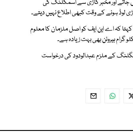
ں جاتے اور مخبر گاڑی سے اسمگلنگ کی
 گاڑی لوڈ ہونے کے وقت کبھی اطلاع نہیں دیتے۔
تا کہ اے این ایف کو اصل ملزمان کا معلوم
 گرام ہیروئن بھی بہت زیادہ ہے۔
مگلنگ کے ملزم عبدالودود کی درخواست