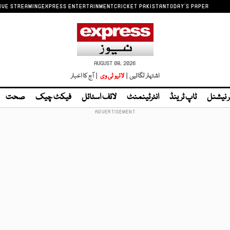
IVE STREAMING
EXPRESS ENTERTAINMENT
CRICKET PAKISTAN
TODAY'S PAPER
AUGUST 08, 2026
اشتہار لگائیں |
لائیو ٹی وی
| آج کا اخبار
ر نیشنل
ٹاپ ٹرینڈ
انٹرٹینمنٹ
لائف اسٹائل
فیکٹ چیک
صحت