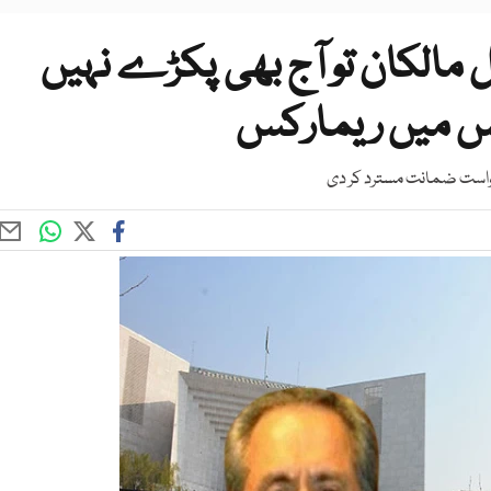
لکان تو آج بھی پکڑے نہیں
 میں ریمارکس
خواست ضمانت مسترد کر دی