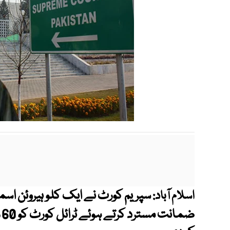
سپریم کورٹ نے ایک کلو ہیروئن ا
اسلام آباد:
ض