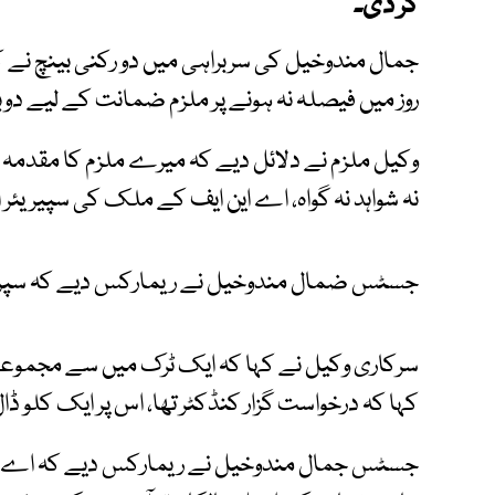
کر دی۔
روز میں فیصلہ نہ ہونے پر ملزم ضمانت کے لیے دوبا
وکیل ملزم نے دلائل دیے کہ میرے ملزم کا مقدمہ
نہ شواہد نہ گواہ، اے این ایف کے ملک کی سپیریئر 
جسٹس ضمال مندوخیل نے ریمارکس دیے کہ سپریئر
کہا کہ درخواست گزار کنڈکٹر تھا، اس پر ایک کلو ڈا
جسٹس جمال مندوخیل نے ریمارکس دیے کہ اے این ا