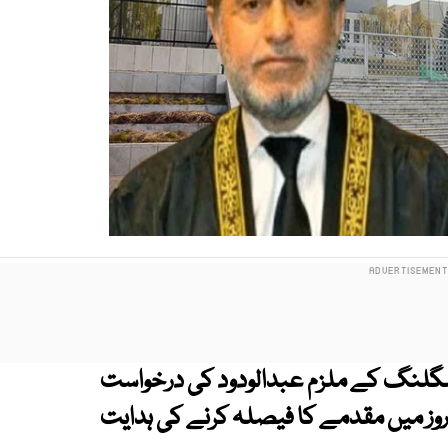
سمگلنگ کے ملزم عبدالودود کی درخواست
مانت مسترد کرتے ہوئے ٹرائل کورٹ کو 60 روز میں مقدمے کا فیصلہ کرنے کی ہدایت