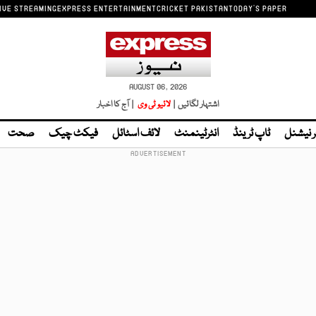
IVE STREAMING
EXPRESS ENTERTAINMENT
CRICKET PAKISTAN
TODAY'S PAPER
AUGUST 06, 2026
اشتہار لگائیں |
لائیو ٹی وی
| آج کا اخبار
ر نیشنل
ٹاپ ٹرینڈ
انٹرٹینمنٹ
لائف اسٹائل
فیکٹ چیک
صحت