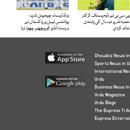
پی سی بی نے ڈومیسٹک کرکٹر
ورلڈ ٹیسٹ چیمپئن شپ:
حمزہ نذر پر دو سال کی پابندی
پوائنٹس ٹیبل پر پاکستان نے
عائد کردی
ویسٹ انڈیز کو پیچھے چھوڑ دیا
Showbiz News in
Sports News in U
International Ne
Urdu
Business News in
Urdu Magazine
Urdu Blogs
The Express Tri
Express Enterta