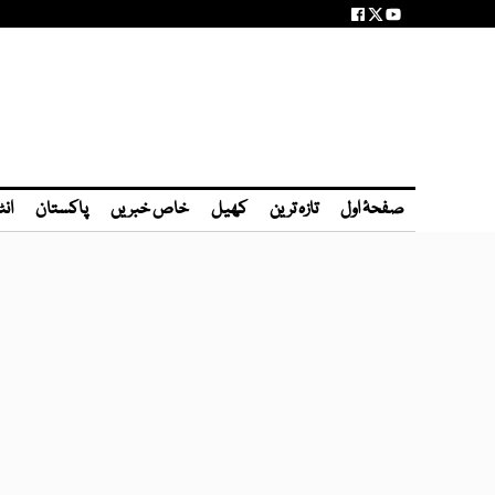
صفحۂ اول
تازہ ترین
کھیل
خاص خبریں
پاکستان
انٹ