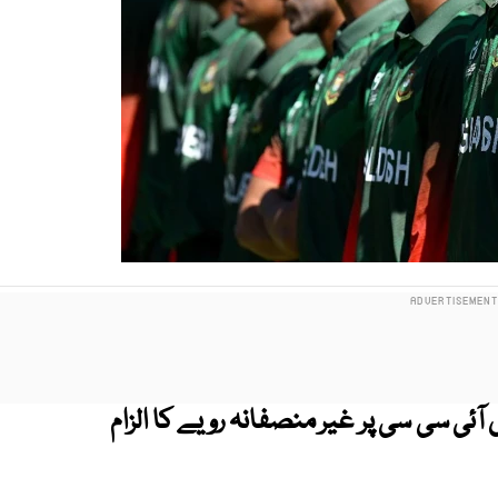
نے انڈر 19 ورلڈکپ میں آئی سی سی پر غیر منصفانہ رویے کا الزام