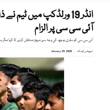
انڈر 19 ورلڈکپ میں ٹیم ن
آئی سی سی پر الزام
آئی سی سی کو سفری بوجھ کی وجہ سے میچز منتقل کرنے کا کہا مگر ہم
اسپورٹس ڈیسک
January 29, 2026