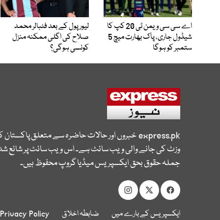
اے سی سی ویمن ٹی 20 کپ کا
لیور پول کے بعد فٹبالر محمد
شیڈول جاری، پاک بھارت میچ 5
صلاح کی اگلی ممکنہ منزل
ستمبر کو ہوگا
کونسی ہوگی؟
express.pk
خبروں اور حالات حاضرہ سے متعلق پاکستان 
وزٹ کی جانے والی ویب سائٹ ہے۔ اس ویب سائٹ پر شائع شدہ
جملہ حقوق بحق ایکسپریس میڈیا گروپ محفوظ ہیں۔
ایکسپریس کے بارے میں
ضابطہ اخلاق
Privacy Policy