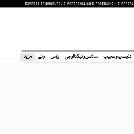
EXPRESS TRIBUNE
URDU E-PAPER
ENGLISH E-PAPER
SINDHI E-PAPER
L
دلچسپ و عجیب
سائنس و ٹیکنالوجی
بزنس
رائے
مزید