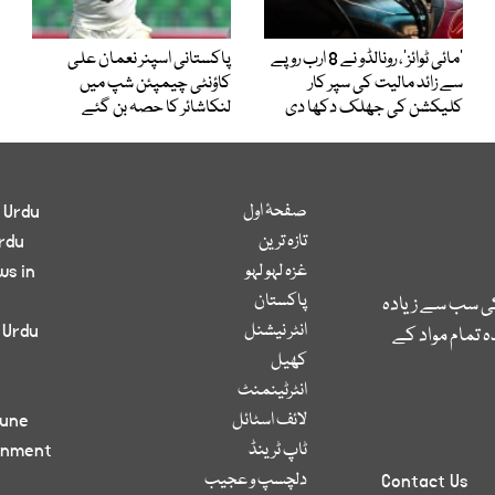
’مائی ٹوائز‘، رونالڈو نے 8 ارب روپے
پاکستانی اسپنر نعمان علی
سے زائد مالیت کی سپر کار
کاؤنٹی چیمپئن شپ میں
کلیکشن کی جھلک دکھا دی
لنکاشائر کا حصہ بن گئے
صفحۂ اول
 Urdu
تازہ ترین
rdu
غزہ لہو لہو
ws in
پاکستان
کی سب سے زیادہ
انٹر نیشنل
 Urdu
 تمام مواد کے
کھیل
انٹرٹینمنٹ
لائف اسٹائل
bune
ٹاپ ٹرینڈ
inment
دلچسپ و عجیب
Contact Us