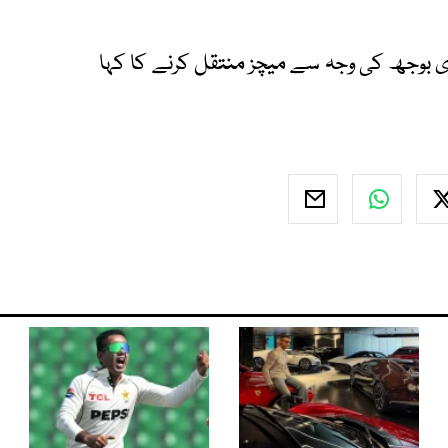
ی بوجھ کی وجہ سے میچز منتقل کرنے کا کہا