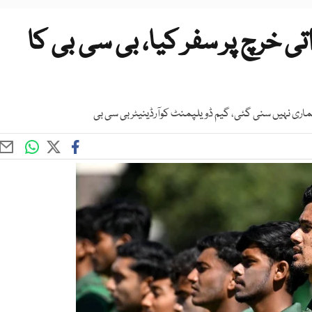
ے ذاتی خرچ پر سفر کیا، بی سی بی کا
اری نہیں سنی گئی، گیم ڈویلپمنٹ کوآرڈینیٹر بی سی بی