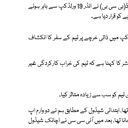
بنگلادیشی میڈیا کے مطابق بنگلا دیش کرکٹ بورڈ(بی سی بی) نے انڈر 19 ورلڈکپ سے باہر ہونے
کو قرار دیا ہے۔
ورٹس کے مطابق بی سی بی نے انڈر 19 ورلڈکپ میں ذاتی خرچے پر ٹیم کے سفر کا انکشاف
شر کا کہنا ہے کہ ٹیم کی خراب کارکردگی غیر
یم کو سب سے زیادہ متاثر کیا۔
ا، ابتدائی شیڈول کے مطابق ہم نے دو وارم اپ
نا تھا، بعد میں آئی سی سی نے اچانک شیڈول