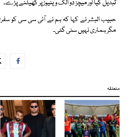
تبدیل کیا اور میچز دو الگ وینیوز پر کھیلنے پڑے۔
حبیب البشر نے کہا کہ ہم نے آئی سی سی کو سفر
مگر ہماری نہیں سنی گئی۔
متعلقہ