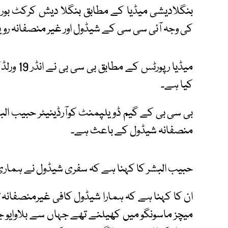
کی وجہ آئی سی سی کے شیڈول اور غیر منصفانہ رویے 
میڈیا رپ
کیا ہے۔
بی سی بی کے گیم ڈویلپمنٹ کوآرڈینیٹر حبیب الب
منصفانہ شیڈول کے باعث ہے۔
حبیب البشر کا کہنا ہے کہ سفری شیڈول نے ہماری ٹ
ان کا کہنا ہے کہ ہمارا شیڈول کافی غیرمنصفانہ تھ
میچز ماسونگو میں کھیلنے تھے جہاں سے بلاوایو جا