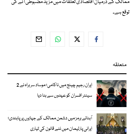
ممالک کے درمیان اقتصادی تعلقات میں مزید مضبوطی آنے کی
توقع ہے۔
متعلقہ
ایران رجیم چینج میں ناکامی؛ موساد سربراہ نے 2
سینئر افسران کو عہدوں سے ہٹا دیا
آبنائے ہرمز میں دشمن ممالک کے جہازوں پر پابندی؛
ایرانی پارلیمان میں نئے قانون کی تیاری