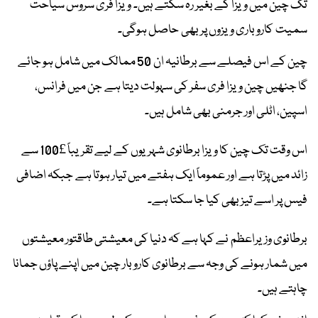
تک چین میں ویزا کے بغیر رہ سکتے ہیں۔ ویزا فری سروس سیاحت
سمیت کاروباری ویزوں پر بھی حاصل ہوگی۔
چین کے اس فیصلے سے برطانیہ ان 50 ممالک میں شامل ہو جائے
گا جنھیں چین ویزا فری سفر کی سہولت دیتا ہے جن میں فرانس،
اسپین، اٹلی اور جرمنی بھی شامل ہیں۔
اس وقت تک چین کا ویزا برطانوی شہریوں کے لیے تقریباً £100 سے
زائد میں پڑتا ہے اور عموماً ایک ہفتے میں تیار ہوتا ہے جبکہ اضافی
فیس پر اسے تیز بھی کیا جا سکتا ہے۔
برطانوی وزیراعظم نے کہا ہے کہ دنیا کی معیشتی طاقتور معیشتوں
میں شمار ہونے کی وجہ سے برطانوی کاروبار چین میں اپنے پاؤں جمانا
چاہتے ہیں۔