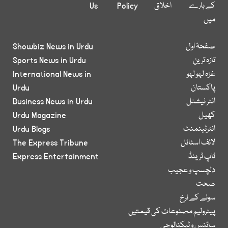
کے بارے
اخلاق
Policy
Us
میں
صفحۂ اول
Showbiz News in Urdu
تازہ ترین
Sports News in Urdu
غزہ لہو لہو
International News in
پاکستان
Urdu
انٹر نیشنل
Business News in Urdu
کھیل
Urdu Magazine
انٹرٹینمنٹ
Urdu Blogs
لائف اسٹائل
The Express Tribune
ٹاپ ٹرینڈ
Express Entertainment
دلچسپ و عجیب
صحت
سونے کے نرخ
پیٹرولیم مصنوعات کی قیمتیں
سائنس و ٹیکنالوجی