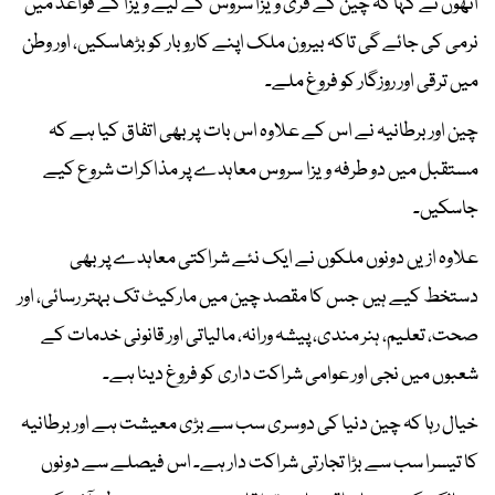
انھوں نے کہا کہ چین کے فری ویزا سروس کے لیے ویزا کے قواعد میں
نرمی کی جائے گی تاکہ بیرون ملک اپنے کاروبار کو بڑھاسکیں، اور وطن
میں ترقی اور روزگار کو فروغ ملے۔
چین اور برطانیہ نے اس کے علاوہ اس بات پر بھی اتفاق کیا ہے کہ
مستقبل میں دو طرفہ ویزا سروس معاہدے پر مذاکرات شروع کیے
جاسکیں۔
علاوہ ازیں دونوں ملکوں نے ایک نئے شراکتی معاہدے پر بھی
دستخط کیے ہیں جس کا مقصد چین میں مارکیٹ تک بہتر رسائی، اور
صحت، تعلیم، ہنر مندی، پیشہ ورانہ، مالیاتی اور قانونی خدمات کے
شعبوں میں نجی اور عوامی شراکت داری کو فروغ دینا ہے۔
خیال رہا کہ چین دنیا کی دوسری سب سے بڑی معیشت ہے اور برطانیہ
کا تیسرا سب سے بڑا تجارتی شراکت دار ہے۔ اس فیصلے سے دونوں