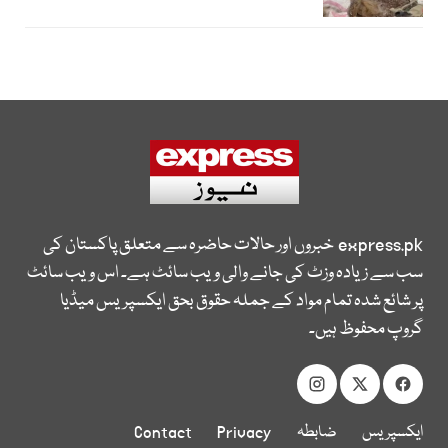
express.pk
خبروں اور حالات حاضرہ سے متعلق پاکستان کی
سب سے زیادہ وزٹ کی جانے والی ویب سائٹ ہے۔ اس ویب سائٹ
پر شائع شدہ تمام مواد کے جملہ حقوق بحق ایکسپریس میڈیا
گروپ محفوظ ہیں۔
ایکسپریس
ضابطہ
Privacy
Contact