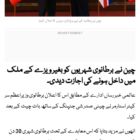
چین نے برطانیہ کے لیے ویزا فری سروس کا اعلان کردیا
چین نے برطانوی شہریوں کو بغیر ویزے کے ملک
میں داخل ہونے کی اجازت دیدی۔
عالمی خبر رساں ادارے کے مطابق اس کا اعلان برطانوی وزیراعظم سر
کیئر اسٹارمر نے چینی صدر شی جنپنگ کے ساتھ بات چیت کے بعد
کیا۔
انھوں نے مزید بتایا کہ اس معاہدے کے تحت برطانوی شہری 30 دن