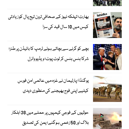
بھارت؛ تہلکہ نیوز کے صحافی ترون تیج پال کو زیادتی
کیس میں 10 سال قید کی سزا
بچے کو گرنے سے بچاتے ہوئے ٹرمپ کا بائیڈن پر طنز؛
شرکا ہنس ہنس کر لوٹ پوٹ؛ ویڈیو وائرل
یوگنڈا؛ پارلیمان نے غزہ میں عالمی امن فورس
کیلیے اپنی فوج بھیجنے کی منظوری دیدی
حوثیوں کے فوجی کیمپوں پر حملے میں 38 اہلکار
ہلاک اور 50 زخمی ہوگئے؛ یمن کی تصدیق