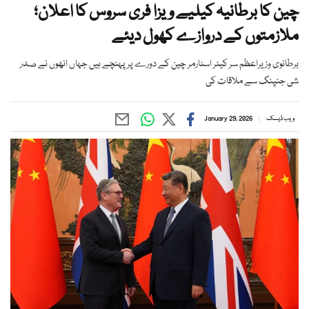
چین کا برطانیہ کیلیے ویزا فری سروس کا اعلان؛
ملازمتوں کے دروازے کھول دیئے
برطانوی وزیراعظم سر کیئر اسٹارمر چین کے دورے پر پہنچے ہیں جہاں انھوں نے صدر
شی جنپنگ سے ملاقات کی
ویب ڈیسک
January 29, 2026