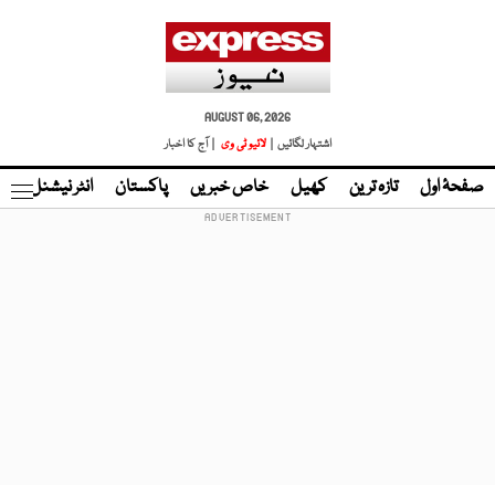
AUGUST 06, 2026
اشتہار لگائیں |
لائیو ٹی وی
| آج کا اخبار
صفحۂ اول
تازہ ترین
کھیل
خاص خبریں
پاکستان
انٹر نیشنل
ٹا