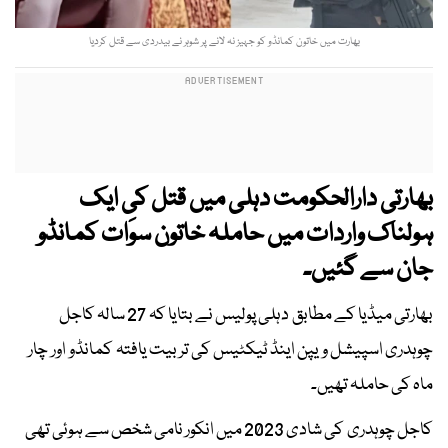
بھارت میں خاتون کمانڈو کو جہیز نہ لانے پر شوہر نے بیدردی سے قتل کردیا
بھارتی دارالحکومت دہلی میں قتل کی ایک
ہولناک واردات میں حاملہ خاتون سوَات کمانڈو
جان سے گئیں۔
بھارتی میڈیا کے مطابق دہلی پولیس نے بتایا کہ 27 سالہ کاجل
چوہدری اسپیشل ویپن اینڈ ٹیکٹیس کی تربیت یافتہ کمانڈو اور چار
ماہ کی حاملہ تھیں۔
کاجل چوہدری کی شادی 2023 میں انکور نامی شخص سے ہوئی تھی