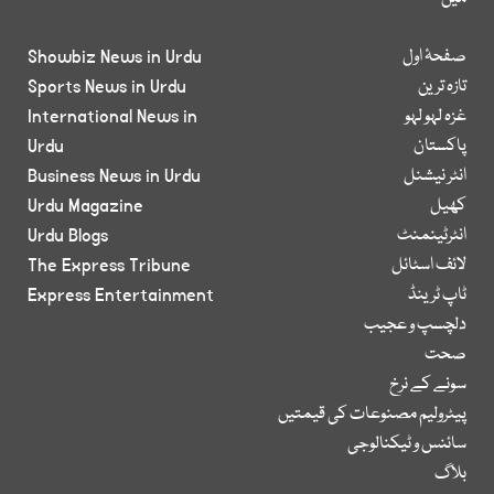
صفحۂ اول
Showbiz News in Urdu
تازہ ترین
Sports News in Urdu
غزہ لہو لہو
International News in
پاکستان
Urdu
انٹر نیشنل
Business News in Urdu
کھیل
Urdu Magazine
انٹرٹینمنٹ
Urdu Blogs
لائف اسٹائل
The Express Tribune
ٹاپ ٹرینڈ
Express Entertainment
دلچسپ و عجیب
صحت
سونے کے نرخ
پیٹرولیم مصنوعات کی قیمتیں
سائنس و ٹیکنالوجی
بلاگ