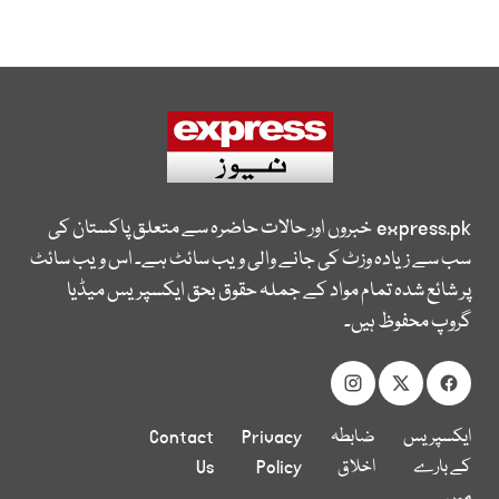
express.pk
خبروں اور حالات حاضرہ سے متعلق پاکستان کی
سب سے زیادہ وزٹ کی جانے والی ویب سائٹ ہے۔ اس ویب سائٹ
پر شائع شدہ تمام مواد کے جملہ حقوق بحق ایکسپریس میڈیا
گروپ محفوظ ہیں۔
ایکسپریس
ضابطہ
Privacy
Contact
کے بارے
اخلاق
Policy
Us
میں