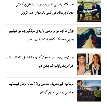
امریکا نے ایرانی قدس فورس سے تعلق پر’فلائی
بغداد‘پر عائد کی گئی پابندیاں ختم کردیں
ایران کا آبنائے ہرمز میں بارودی سرنگیں ہٹانے کیلیے
یورپی ممالک کو اجازت دینے پر غور
یونان میں برطانوی خاتون کا بہیمانہ قتل؛ افغان باکسر
کو امریکی اہلیہ نے پکڑوا دیا
برطانیہ کے معروف ساحل پر 20 سالہ لڑکی کیساتھ
جنسی زیادتی؛ ملزم گرفتار