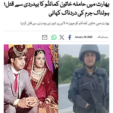
بھارت میں حاملہ خاتون کمانڈو کا بیدردی سے قتل؛
ہولناک جرم کی دردناک کہانی
بھارت میں خاتون کمانڈو کو جہیز نہ لانے پر شوہر نے بیدردی سے قتل کردیا
ویب ڈیسک
January 29, 2026