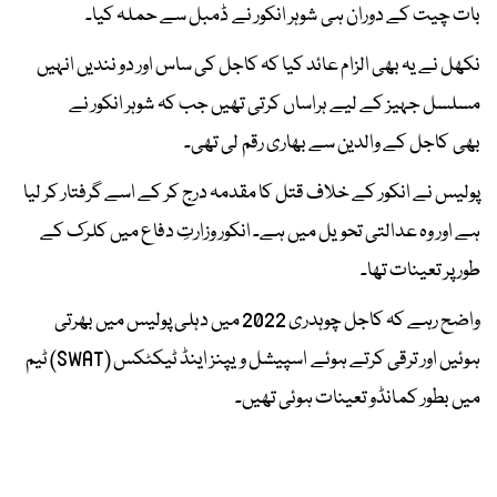
بات چیت کے دوران ہی شوہر انکور نے ڈمبل سے حملہ کیا۔
نکھل نے یہ بھی الزام عائد کیا کہ کاجل کی ساس اور دو نندیں انہیں
مسلسل جہیز کے لیے ہراساں کرتی تھیں جب کہ شوہر انکور نے
بھی کاجل کے والدین سے بھاری رقم لی تھی۔
پولیس نے انکور کے خلاف قتل کا مقدمہ درج کر کے اسے گرفتار کر لیا
ہے اور وہ عدالتی تحویل میں ہے۔ انکور وزارتِ دفاع میں کلرک کے
طور پر تعینات تھا۔
واضح رہے کہ کاجل چوہدری 2022 میں دہلی پولیس میں بھرتی
ہوئیں اور ترقی کرتے ہوئے اسپیشل ویپنز اینڈ ٹیکٹکس (SWAT) ٹیم
میں بطور کمانڈو تعینات ہوئی تھیں۔