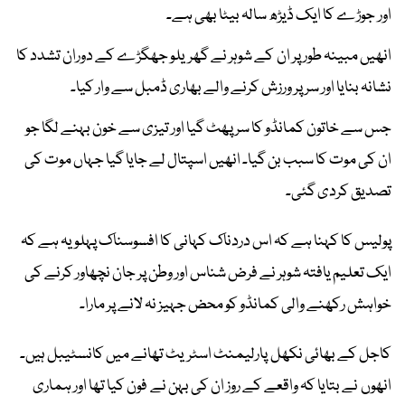
اور جوڑے کا ایک ڈیڑھ سالہ بیٹا بھی ہے۔
انھیں مبینہ طور پر ان کے شوہر نے گھریلو جھگڑے کے دوران تشدد کا
نشانہ بنایا اور سر پر ورزش کرنے والے بھاری ڈمبل سے وار کیا۔
جس سے خاتون کمانڈو کا سر پھٹ گیا اور تیزی سے خون بہنے لگا جو
ان کی موت کا سبب بن گیا۔ انھیں اسپتال لے جایا گیا جہاں موت کی
تصدیق کردی گئی۔
پولیس کا کہنا ہے کہ اس دردناک کہانی کا افسوسناک پہلو یہ ہے کہ
ایک تعلیم یافتہ شوہر نے فرض شناس اور وطن پر جان نچھاور کرنے کی
خواہش رکھنے والی کمانڈو کو محض جہیز نہ لانے پر مارا۔
کاجل کے بھائی نکھل پارلیمنٹ اسٹریٹ تھانے میں کانسٹیبل ہیں۔
انھوں نے بتایا کہ واقعے کے روز ان کی بہن نے فون کیا تھا اور ہماری