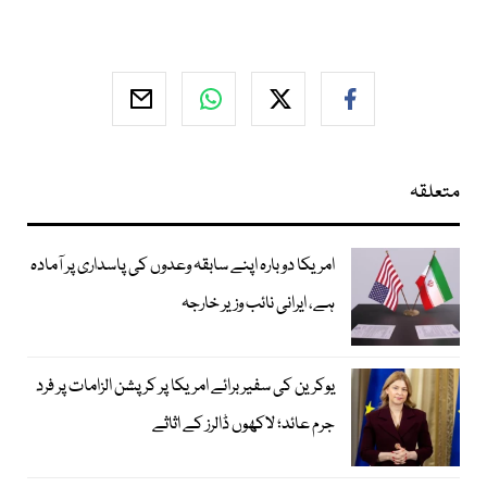
متعلقہ
امریکا دوبارہ اپنے سابقہ وعدوں کی پاسداری پر آمادہ
ہے، ایرانی نائب وزیر خارجہ
یوکرین کی سفیر برائے امریکا پر کرپشن الزامات پر فرد
جرم عائد؛ لاکھوں ڈالرز کے اثاثے