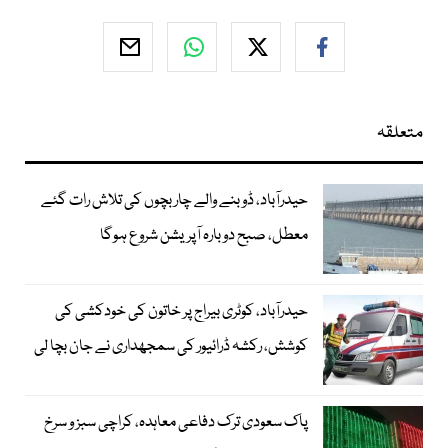
متعلقہ
حیدرآباد، ڈوبنے والے چار بچوں کی تلاش رات گئے
معطل، صبح دوبارہ آپریشن شروع ہوگا
حیدرآباد، کوٹری بیراج پر خاتون کی خودکشی کی
کوشش، رکشہ ڈرائیور کی سمجھداری نے جان بچا لی
پاک سعودی ترک دفاعی معاہدہ، کراچی سبز و سرخ