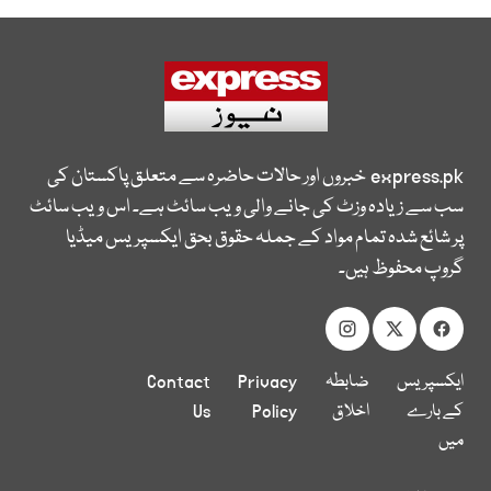
express.pk
خبروں اور حالات حاضرہ سے متعلق پاکستان کی
سب سے زیادہ وزٹ کی جانے والی ویب سائٹ ہے۔ اس ویب سائٹ
پر شائع شدہ تمام مواد کے جملہ حقوق بحق ایکسپریس میڈیا
گروپ محفوظ ہیں۔
ایکسپریس
ضابطہ
Privacy
Contact
کے بارے
اخلاق
Policy
Us
میں