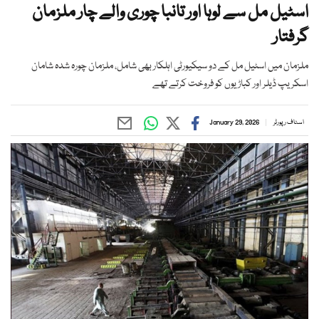
اسٹیل مل سے لوہا اور تانبا چوری والے چار ملزمان
گرفتار
ملزمان میں اسٹیل مل کے دو سیکیورٹی اہلکار بھی شامل، ملزمان چورہ شدہ شامان
اسکریپ ڈیلر اور کباڑیوں کو فروخت کرتے تھے
اسٹاف رپورٹر
January 29, 2026