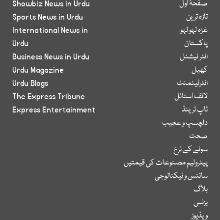
صفحۂ اول
Showbiz News in Urdu
تازہ ترین
Sports News in Urdu
غزہ لہو لہو
International News in
پاکستان
Urdu
انٹر نیشنل
Business News in Urdu
کھیل
Urdu Magazine
انٹرٹینمنٹ
Urdu Blogs
لائف اسٹائل
The Express Tribune
ٹاپ ٹرینڈ
Express Entertainment
دلچسپ و عجیب
صحت
سونے کے نرخ
پیٹرولیم مصنوعات کی قیمتیں
سائنس و ٹیکنالوجی
بلاگ
بزنس
ویڈیوز