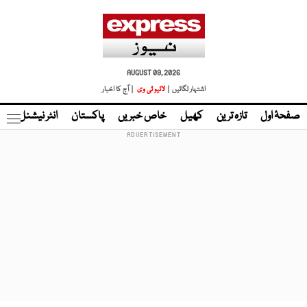
AUGUST 09, 2026
اشتہار لگائیں |
لائیو ٹی وی
| آج کا اخبار
صفحۂ اول
تازہ ترین
کھیل
خاص خبریں
پاکستان
انٹر نیشنل
ٹا