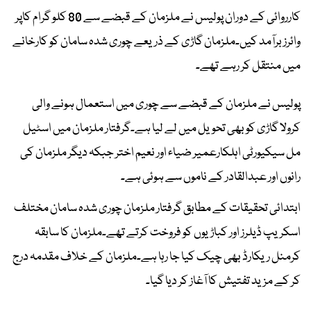
کارروائی کے دوران پولیس نے ملزمان کے قبضے سے 80 کلو گرام کاپر
وائرز برآمد کیں۔ملزمان گاڑی کے ذریعے چوری شدہ سامان کو کارخانے
میں منتقل کر رہے تھے۔
پولیس نے ملزمان کے قبضے سے چوری میں استعمال ہونے والی
کرولا گاڑی کو بھی تحویل میں لے لیا ہے۔گرفتار ملزمان میں اسٹیل
مل سیکیورٹی اہلکارعمیر ضیاء اور نعیم اختر جبکہ دیگر ملزمان کی
رانوں اور عبدالقادر کے ناموں سے ہوئی ہے۔
ابتدائی تحقیقات کے مطابق گرفتار ملزمان چوری شدہ سامان مختلف
اسکریپ ڈیلرز اور کباڑیوں کو فروخت کرتے تھے۔ملزمان کا سابقہ
کرمنل ریکارڈ بھی چیک کیا جا رہا ہے۔ملزمان کے خلاف مقدمہ درج
کر کے مزید تفتیش کا آغاز کر دیا گیا۔