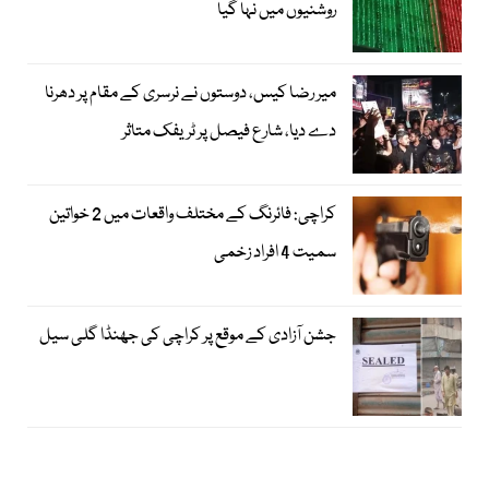
روشنیوں میں نہا گیا
میر رضا کیس، دوستوں نے نرسری کے مقام پر دھرنا
دے دیا، شارع فیصل پر ٹریفک متاثر
کراچی: فائرنگ کے مختلف واقعات میں 2 خواتین
سمیت 4 افراد زخمی
جشن آزادی کے موقع پر کراچی کی جھنڈا گلی سیل