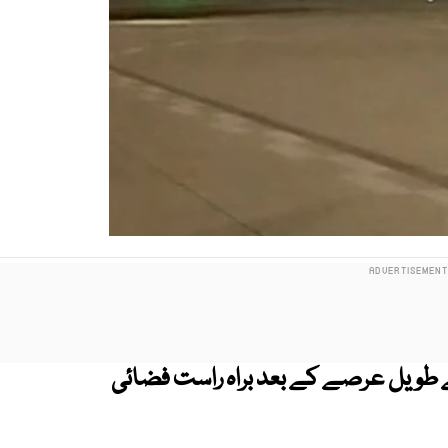
بنگلادیش کے درمیان 14 سال کے طویل عرصے کے بعد براہ راست فضائی