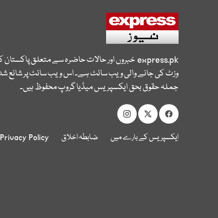
express.pk
خبروں اور حالات حاضرہ سے متعلق پاکستان 
وزٹ کی جانے والی ویب سائٹ ہے۔ اس ویب سائٹ پر شائع شدہ
جملہ حقوق بحق ایکسپریس میڈیا گروپ محفوظ ہیں۔
ایکسپریس کے بارے میں
ضابطہ اخلاق
Privacy Policy