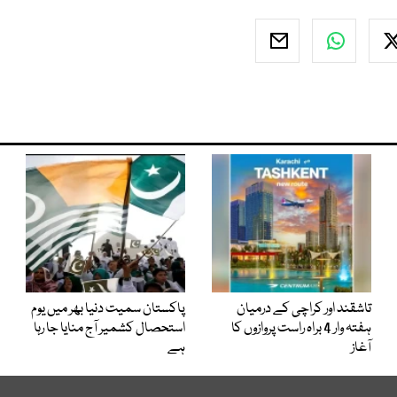
تاشقند اور کراچی کے درمیان
پاکستان سمیت دنیا بھر میں یوم
ہفتہ وار 4 براہ راست پروازوں کا
استحصال کشمیر آج منایا جا رہا
آغاز
ہے