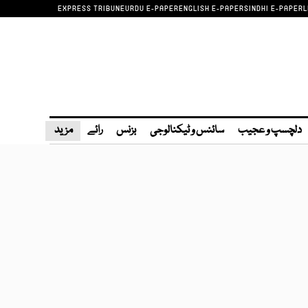
EXPRESS TRIBUNE
URDU E-PAPER
ENGLISH E-PAPER
SINDHI E-PAPER
L
دلچسپ و عجیب
سائنس و ٹیکنالوجی
بزنس
رائے
مزید