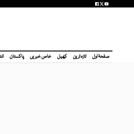
صفحۂ اول
تازہ ترین
کھیل
خاص خبریں
پاکستان
انٹ