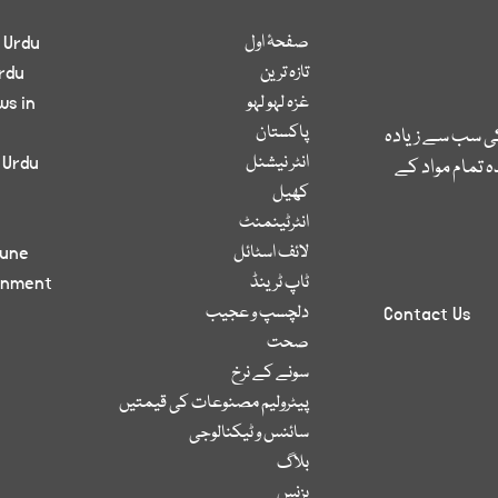
صفحۂ اول
 Urdu
تازہ ترین
rdu
غزہ لہو لہو
ws in
پاکستان
کی سب سے زیادہ
انٹر نیشنل
 Urdu
 تمام مواد کے
کھیل
انٹرٹینمنٹ
لائف اسٹائل
bune
ٹاپ ٹرینڈ
inment
دلچسپ و عجیب
Contact Us
صحت
سونے کے نرخ
پیٹرولیم مصنوعات کی قیمتیں
سائنس و ٹیکنالوجی
بلاگ
بزنس