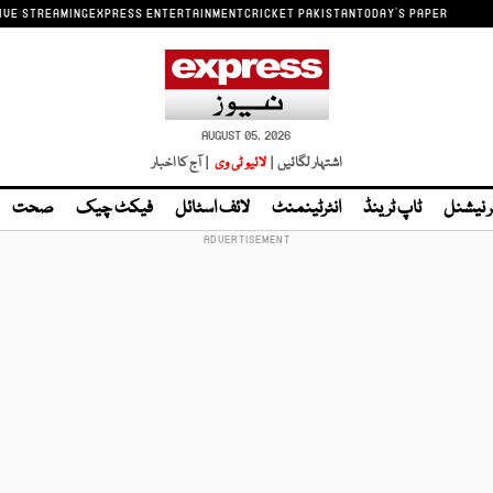
IVE STREAMING
EXPRESS ENTERTAINMENT
CRICKET PAKISTAN
TODAY'S PAPER
AUGUST 05, 2026
اشتہار لگائیں |
لائیو ٹی وی
| آج کا اخبار
ر نیشنل
ٹاپ ٹرینڈ
انٹرٹینمنٹ
لائف اسٹائل
فیکٹ چیک
صحت