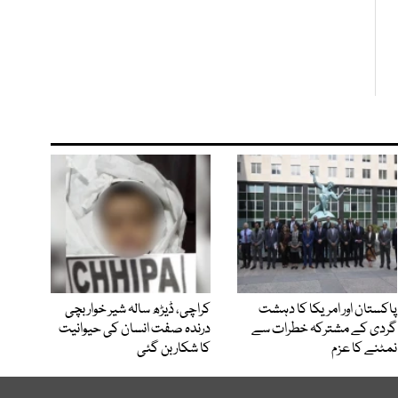
پاکستان اور امریکا کا دہشت
کراچی، ڈیڑھ سالہ شیر خوار بچی
گردی کے مشترکہ خطرات سے
درندہ صفت انسان کی حیوانیت
نمٹنے کا عزم
کا شکار بن گئی