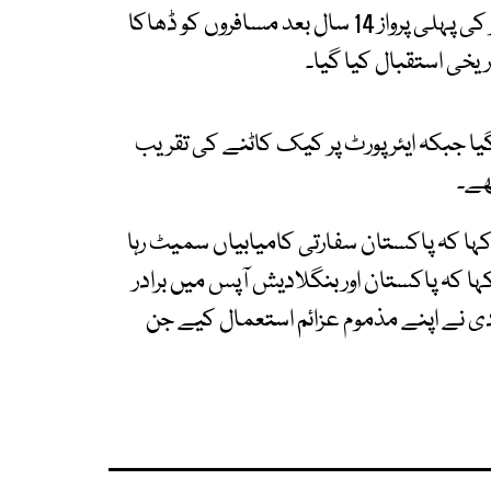
ایکسپریس نیوز کے مطابق بنگلادیش کی بیمان ایئر کی پہلی پرواز 14 سال بعد مسافروں کو ڈھاکا
ریخی استقبال کیا گیا۔
 گیا جبکہ ایئرپورٹ پر کیک کاٹنے کی تقریب
ھے۔
کہا کہ پاکستان سفارتی کامیابیاں سمیٹ رہا
کہا کہ پاکستان اور بنگلادیش آپس میں برادر
ی نے اپنے مذموم عزائم استعمال کیے جن