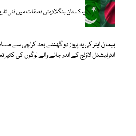
پاکستان بنگلادیش تعلقات میں نئی تاری
بیمان ایئر کی یہ پرواز دو گھنٹے بعد کراچی سے مساف
انٹرنیشنل لاؤنج کے اندر جانے والے لوگوں کی کثیر تع