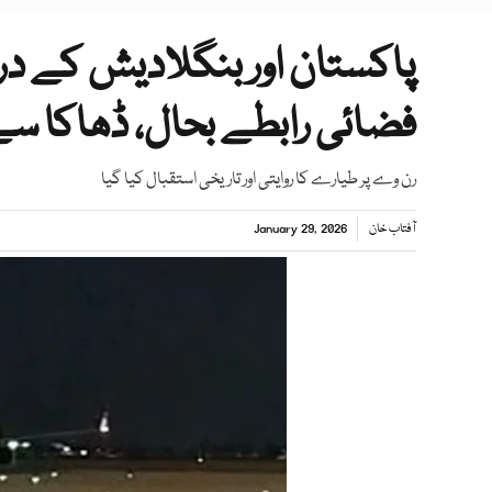
فضائی رابطے بحال، ڈھاکا سے 
رن وے پر طیارے کا روایتی اور تاریخی استقبال کیا گیا
آفتاب خان
January 29, 2026