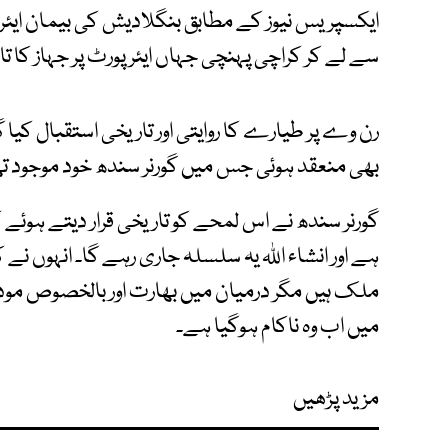
سے لے کر کراچی پہنچی جہاں ایئرپورٹ پر جہاز کا تا
رن وے پر طیارے کا روایتی اور تاریخی استقبال کیا
بھی منعقد ہوئی جس میں گورنر سندھ خود موجود ت
گورنر سندھ نے اس لمحے کو تاریخی قرار دیتے ہوئے 
ہے اور انشاء اللہ یہ سلسلہ جاری رہے گا۔ انہوں نے 
ملک ہیں مگر درمیان میں بھارت اور بالخصوص مود
میں اب وہ ناکام ہوگیا ہے۔
مزید پڑھیں