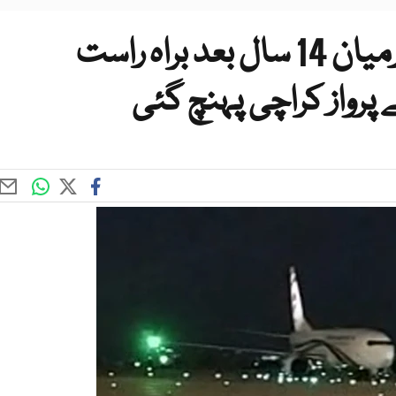
پاکستان اور بنگلادیش کے درمیان 14 سال بعد براہ راست
پرواز کراچی پہنچ گئی