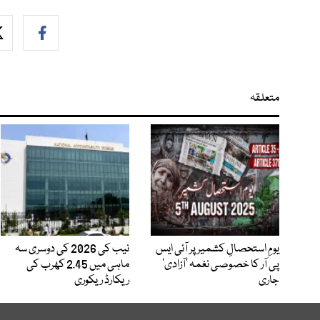
متعلقہ
یومِ استحصالِ کشمیر پر آئی ایس
نیب کی 2026 کی دوسری سہ
پی آر کا خصوصی نغمہ ’آزادی‘
ماہی میں 2.45 کھرب کی
جاری
ریکارڈ ریکوری