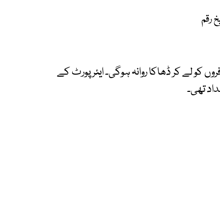
خ رقم
روں کو لے کر ڈھاکا روانہ ہوگی۔ ایئرپورٹ کے
داد تھی۔