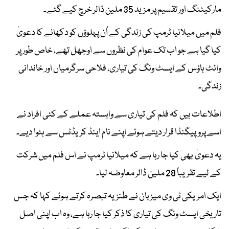
مارکیٹنگ اور تقسیم پر مزید 35 ملین ڈالر خرچ کیے گئے۔
فلم میں میلانیا ٹرمپ کی زندگی کے اُن پہلوؤں کو دکھانے کا دعویٰ
کیا گیا ہے جو اب تک عوام کی نظروں سے اوجھل تھے، خاص طور پر
وائٹ ہاؤس کے ایسٹ ونگ کی تیاری، فلاحی سرگرمیاں اور خاندانی
زندگی۔
اطلاعات ہیں کہ فلم کی تیاری سے وابستہ عملے کے کئی افراد نے
اسے پروپیگنڈا قرار دیتے ہوئے اپنے نام اینڈ کریڈٹس سے ہٹوا دیے۔
یہ دعویٰ بھی کیا جا رہا ہے کہ میلانیا ٹرمپ نے اس فلم میں شرکت
کے لیے تقریباً 28 ملین ڈالر معاوضہ لیا۔
ایک امریکی ٹی وی میزبان نے طنزیہ تبصرہ کرتے ہوئے کہا کہ جس
تاریخی ایسٹ ونگ کی تیاری کا ذکر کیا جا رہا ہے، وہ اب اپنی اصل