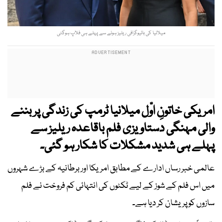
میلانیا کی بائیوگرافی ریلیز ہونے سے پہلے ہی فلاپ ہوگئی
امریکی خاتونِ اوّل میلانیا ٹرمپ کی زندگی پر بننے
والی مہنگی دستاویزی فلم باقاعدہ ریلیز سے
پہلے ہی شدید مشکلات کا شکار ہو گئی۔
عالمی خبر رساں ادارے کے مطابق امریکا اور برطانیہ کے بڑے شہروں
میں اس فلم کے شوز کے لیے ٹکٹوں کی انتہائی کم فروخت نے فلم
سازوں کو پریشان کر دیا ہے۔