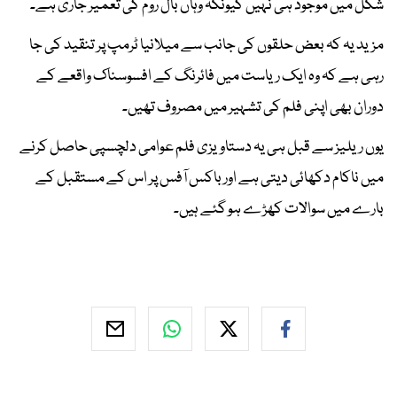
شکل میں موجود ہی نہیں کیونکہ وہاں بال روم کی تعمیر جاری ہے۔
مزید یہ کہ بعض حلقوں کی جانب سے میلانیا ٹرمپ پر تنقید کی جا
رہی ہے کہ وہ ایک ریاست میں فائرنگ کے افسوسناک واقعے کے
دوران بھی اپنی فلم کی تشہیر میں مصروف تھیں۔
یوں ریلیز سے قبل ہی یہ دستاویزی فلم عوامی دلچسپی حاصل کرنے
میں ناکام دکھائی دیتی ہے اور باکس آفس پر اس کے مستقبل کے
بارے میں سوالات کھڑے ہو گئے ہیں۔