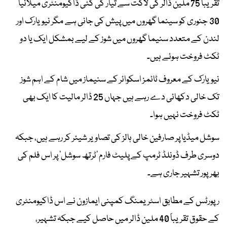
تقریباً 75 ملین ڈالر کی لاگت سے تیار کی گئی ڈاکیومنٹری میلانیا
30 جنوری کو سینما گھروں میں پیش کی جانی ہے مگر نیویارک اور
لندن کے متعدد سنیما گھروں میں شوز کے لیے بمشکل ایک یا دو
ٹکٹ فروخت ہوئے ہیں۔
نیویارک کے معروف ٹائمز اسکوائر کے سنیماز میں شام کے اہم شوز
تک خالی دکھائی دے رہے ہیں جہاں 25 ڈالر مالیت کا ایک بھی
ٹکٹ فروخت نہیں ہوا۔
سوشل میڈیا پر صارفین خالی ہالز کی تصاویر شیئر کر رہے ہیں، جبکہ
دوسری طرف ڈونلڈ ٹرمپ کے پلیٹ فارم ’ٹرتھ سوشل‘ پر اس فلم کی
بھرپور تشہیر جاری ہے۔
رپورٹس کے مطابق اسٹریمنگ کمپنی ایمازون نے اس ڈاکیومنٹری
کے حقوق تقریباً 40 ملین ڈالر میں حاصل کیے جبکہ تشہیر،