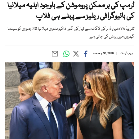
ٹرمپ کی ہر ممکن پروموشن کے باوجود اہلیہ میلانیا
کی بائیوگرافی ریلیز سے پہلے ہی فلاپ
تقریباً 75 ملین ڈالر کی لاگت سے تیار کی گئی ڈاکیومنٹری میلانیا 30 جنوری کو سینما
گھروں میں پیش کی جانی ہے
ویب ڈیسک
January 30, 2026