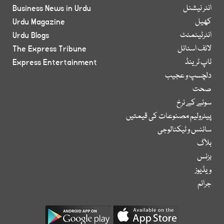
انٹر نیشنل
Business News in Urdu
کھیل
Urdu Magazine
انٹرٹینمنٹ
Urdu Blogs
لائف اسٹائل
The Express Tribune
ٹاپ ٹرینڈ
Express Entertainment
دلچسپ و عجیب
صحت
سونے کے نرخ
پیٹرولیم مصنوعات کی قیمتیں
سائنس و ٹیکنالوجی
بلاگ
بزنس
ویڈیوز
جرائم