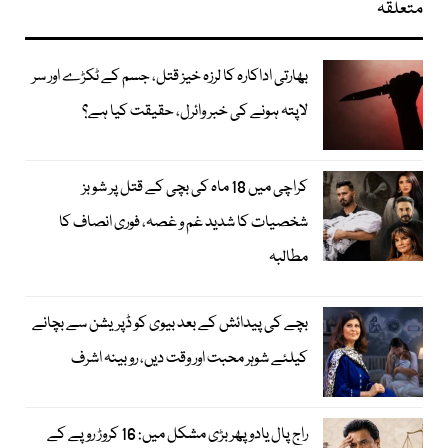
متعلقہ
بھارتی اداکارہ کا لرزہ خیز قتل، جسم کے ٹکڑے اور سر
لاپتہ ہونے کی خبر وائرل، حقیقت کیا ہے؟
کراچی میں 18 ماہ کی بچی کے قتل پر شوبز
شخصیات کا شدید غم و غصہ، فوری انصاف کا
مطالبہ
بچے کی پیدائش کے بعد بیوی کو ڈپریشن سے بچانے
کیلئے شوہر محبت اور وقت دیں، روبینہ اشرف
راج پال یادو پھر بڑی مشکل میں: 16 کروڑ روپے کے