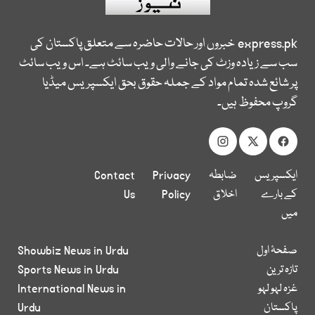
express.pk
خبروں اور حالات حاضرہ سے متعلق پاکستان کی
سب سے زیادہ وزٹ کی جانے والی ویب سائٹ ہے۔ اس ویب سائٹ
پر شائع شدہ تمام مواد کے جملہ حقوق بحق ایکسپریس میڈیا
گروپ محفوظ ہیں۔
ایکسپریس
ضابطہ
Privacy
Contact
کے بارے
اخلاق
Policy
Us
میں
صفحۂ اول
Showbiz News in Urdu
تازہ ترین
Sports News in Urdu
غزہ لہو لہو
International News in
پاکستان
Urdu