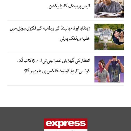
قرض پر بینک کا بڑا ایکشن
زینڈایا اور ٹام ہالینڈ کی برطانیہ کے لگژری ہوٹل میں
خفیہ ویڈنگ پارٹی
انتظار کی گھڑیاں ختم! جی ٹی اے 6 کا نیا لُک
کونسی تاریخ کو نیٹ فلکس پر ریلیز ہو گا؟