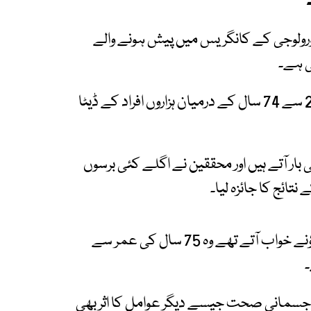
یورولوجی کے کانگریس میں پیش ہونے والے
ی ہے۔
تحقیق میں چار بڑے طویل المدتی مطالعوں میں 26 سے 74 سال کے درمیان ہزاروں افراد کے ڈیٹا
 بار آتے ہیں اور محققین نے اگلے کئی برسوں
نتائج سے پتہ چلا کہ جن افراد کو ہفتہ وار بنیاد پر ڈراؤنے خواب آتے تھے وہ 75 سال کی عمر سے
۔
ر جسمانی صحت جیسے دیگر عوامل کا اثر بھی