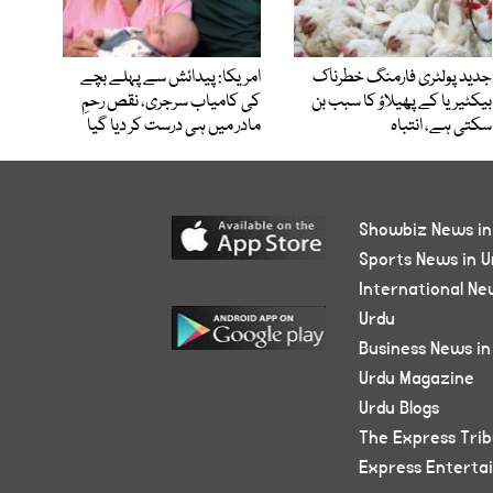
جدید پولٹری فارمنگ خطرناک
امریکا: پیدائش سے پہلے بچے
بیکٹیریا کے پھیلاؤ کا سبب بن
کی کامیاب سرجری، نقص رحمِ
سکتی ہے، انتباہ
مادر میں ہی درست کر دیا گیا
Showbiz News in
Sports News in U
International Ne
Urdu
Business News in
Urdu Magazine
Urdu Blogs
The Express Tri
Express Enterta