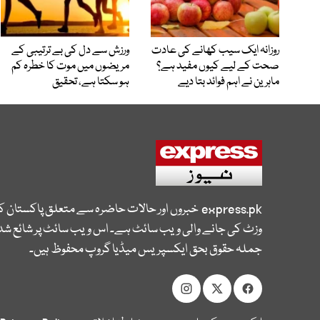
روزانہ ایک سیب کھانے کی عادت
ورزش سے دل کی بے ترتیبی کے
صحت کے لیے کیوں مفید ہے؟
مریضوں میں موت کا خطرہ کم
ماہرین نے اہم فوائد بتا دیے
ہو سکتا ہے، تحقیق
express.pk
خبروں اور حالات حاضرہ سے متعلق پاکستان 
وزٹ کی جانے والی ویب سائٹ ہے۔ اس ویب سائٹ پر شائع شدہ
جملہ حقوق بحق ایکسپریس میڈیا گروپ محفوظ ہیں۔