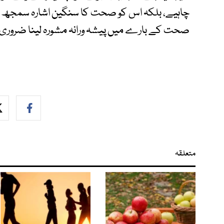
چاہیے، بلکہ اس کو صحت کا سنگین اشارہ سمجھ کر 
صحت کے بارے میں پیشہ ورانہ مشورہ لینا ضروری 
متعلقہ