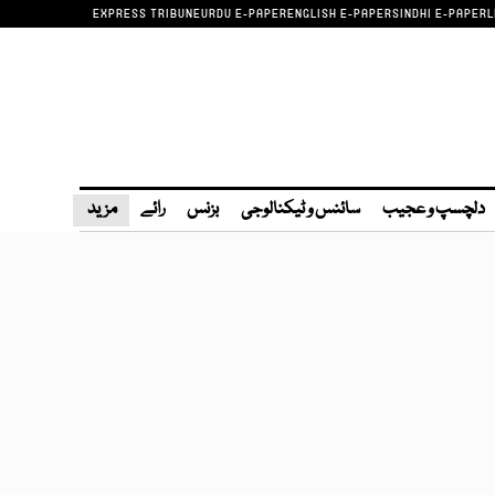
EXPRESS TRIBUNE
URDU E-PAPER
ENGLISH E-PAPER
SINDHI E-PAPER
L
دلچسپ و عجیب
سائنس و ٹیکنالوجی
بزنس
رائے
مزید