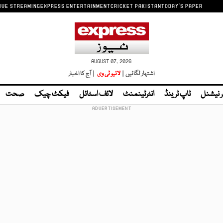
IVE STREAMING
EXPRESS ENTERTAINMENT
CRICKET PAKISTAN
TODAY'S PAPER
AUGUST 07, 2026
اشتہار لگائیں |
لائیو ٹی وی
| آج کا اخبار
ر نیشنل
ٹاپ ٹرینڈ
انٹرٹینمنٹ
لائف اسٹائل
فیکٹ چیک
صحت