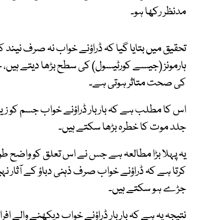
مدنظر رکھا ہو۔
تحقیق میں بتایا گیا کہ ڈراؤنے خواب نہ صرف نیند 
ہارمونز (جیسے کورٹیسول) کی سطح بڑھا دیتے ہیں، 
کی صحت متاثر ہوتی ہے۔
اس کا مطلب ہے کہ بار بار ڈراؤنے خواب جسم کو زی
جلد موت کا خطرہ بڑھا سکتے ہیں۔
یہ پہلا بڑا مطالعہ ہے جس نے اس تعلق کو واضح طور پ
کرتا ہے کہ ڈراؤنے خواب صرف ذہنی دباؤ کے آثار ن
جڑے ہو سکتے ہیں۔
نتیجہ یہ ہے کہ بار بار ڈراؤنے خواب دیکھنے والے ا