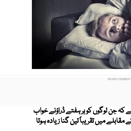
 کہ جن لوگوں کو ہر ہفتے ڈراؤنے خواب
مقابلے میں تقریباً تین گنا زیادہ ہوتا