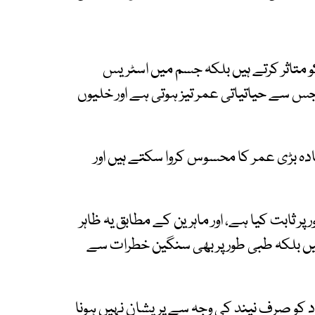
کو متاثر کرتے ہیں بلکہ جسم میں اسٹریس
جس سے حیاتیاتی عمر تیز ہوتی ہے اور خلیوں
ادہ بڑی عمر کا محسوس کروا سکتے ہیں اور
ر ثابت کیا ہے، اور ماہرین کے مطابق یہ ظاہر
ہیں بلکہ طبی طور پر بھی سنگین خطرات سے
فراد کو صرف نیند کی وجہ سے پریشان نہیں ہونا