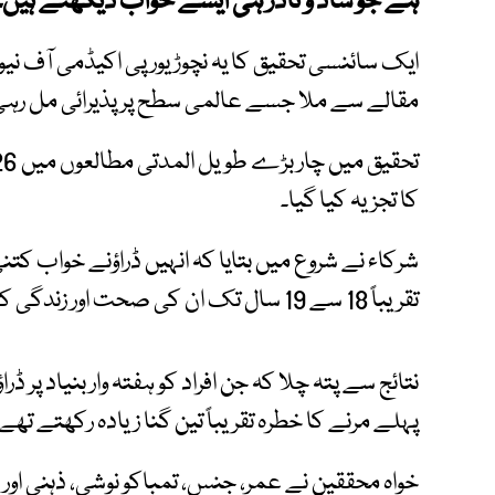
ہے جو شاذ و نادر ہی ایسے خواب دیکھتے ہیں۔
ایک سائنسی تحقیق کا یہ نچوڑ یورپی اکیڈمی آف ن
مقالے سے ملا جسے عالمی سطح پر پذیرائی مل رہ
کا تجزیہ کیا گیا۔
شرکاء نے شروع میں بتایا کہ انہیں ڈراؤنے خواب کتنی
تقریباً 18 سے 19 سال تک ان کی صحت اور زندگی کے نتائج کا جائزہ لیا۔
پہلے مرنے کا خطرہ تقریباً تین گنا زیادہ رکھتے تھے
خواہ محققین نے عمر، جنس، تمباکو نوشی، ذہنی او