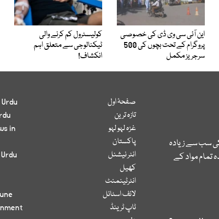
این آئی سی وی ڈی کی خصوصی
کولیسٹرول کم کرنے والی
پروگرام کے تحت بچوں کی 500
ٹیکنالوجی سے متعلق اہم
سرجریز مکمل
انکشاف!
صفحۂ اول
 Urdu
تازہ ترین
rdu
غزہ لہو لہو
ws in
پاکستان
کی سب سے زیادہ
انٹر نیشنل
 Urdu
 تمام مواد کے
کھیل
انٹرٹینمنٹ
لائف اسٹائل
bune
ٹاپ ٹرینڈ
inment