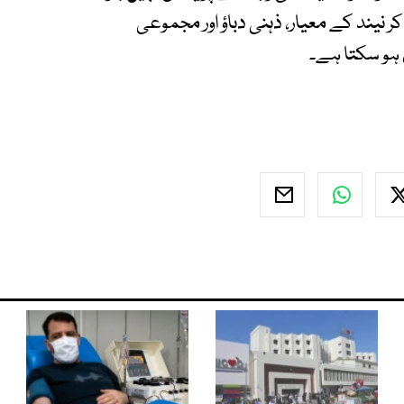
نیند کے معیار، ذہنی دباؤ اور مجموعی
ہو سکتا ہے۔