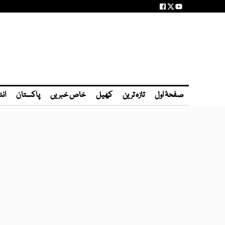
صفحۂ اول
تازہ ترین
کھیل
خاص خبریں
پاکستان
انٹ