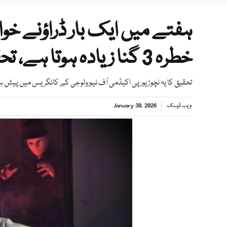
ہفتے میں ایک بار ڈراؤنے خو
خطرہ 3 گنا زیادہ ہوتا ہے، تحقیق
تحقیق کا یہ نچوڑ یورپی اکیڈمی آف نیورولوجی کے کانگریس میں پیش ہ
ویب ڈیسک
January 30, 2026