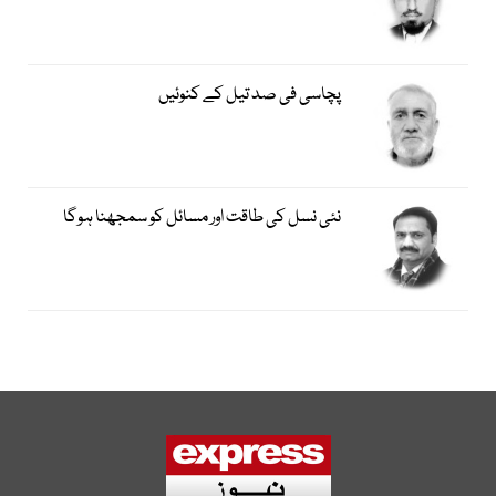
پچاسی فی صد تیل کے کنوئیں
نئی نسل کی طاقت اور مسائل کو سمجھنا ہوگا