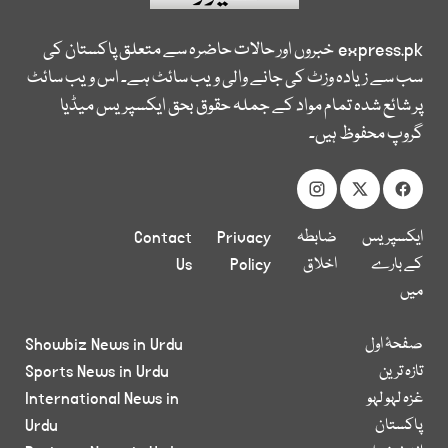
express.pk
خبروں اور حالات حاضرہ سے متعلق پاکستان کی
سب سے زیادہ وزٹ کی جانے والی ویب سائٹ ہے۔ اس ویب سائٹ
پر شائع شدہ تمام مواد کے جملہ حقوق بحق ایکسپریس میڈیا
گروپ محفوظ ہیں۔
ایکسپریس
ضابطہ
Privacy
Contact
کے بارے
اخلاق
Policy
Us
میں
صفحۂ اول
Showbiz News in Urdu
تازہ ترین
Sports News in Urdu
غزہ لہو لہو
International News in
پاکستان
Urdu