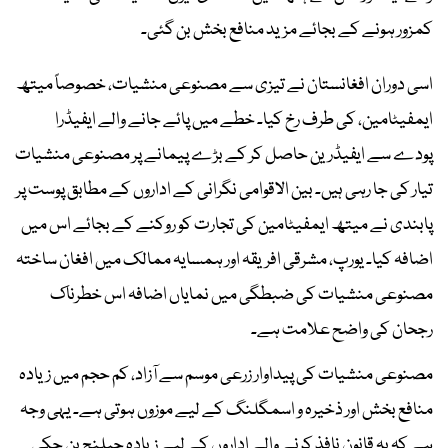
کمزور ہونے کے بجائے مزید منافع بخش بن گئی۔
اسی دوران افغانستان نے تیزی سے مصنوعی منشیات، خصوصاً میتھ
ایمفیٹامین، کی طرف رخ کیا۔ خطے میں پائے جانے والے ایفیڈرا
پودے سے ایفیڈرین حاصل کر کے بڑے پیمانے پر مصنوعی منشیات
تیار کی جا رہی ہیں۔ بین الاقوامی نگرانی کے اداروں کے مطابق پوست پر
پابندی نے میتھ ایمفیٹامین کی تجارت کو روکنے کے بجائے اس میں
اضافہ کیا۔ یورپ، مشرقی افریقہ اور ہمسایہ ممالک میں افغان ساختہ
مصنوعی منشیات کی ضبطگی میں نمایاں اضافہ اس خطرناک
رجحان کی واضح علامت ہے۔
مصنوعی منشیات کی پیداوار زرعی موسم سے آزاد، کم حجم میں زیادہ
منافع بخش اور ذخیرہ و اسمگلنگ کے لیے موزوں ہوتی ہے۔ یہی وجہ
ہے کہ یہ قانون نافذ کرنے والے اداروں کے لیے زیادہ چیلنج بن چکی