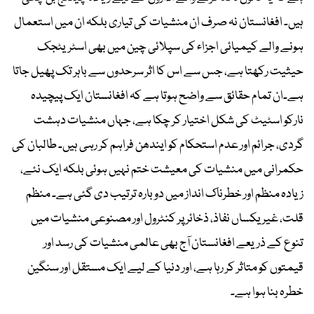
ہیں۔ افغانستان نہ صرف ان منشیات کی تیاری بلکہ ان میں استعمال
ہونے والے کیمیائی اجزاء کی سپلائی چین میں بھی اسٹریٹجک
حیثیت رکھتا ہے، جس سے اس کا اثر سرحدوں سے باہر تک پھیل جاتا
ہے۔ان تمام حقائق سے واضح ہوتا ہے کہ افغانستان ایک پیچیدہ
نارکو اسٹیٹ کی شکل اختیار کر چکا ہے، جہاں منشیات دہشت
گردی، جرائم اور عدم استحکام کو ایندھن فراہم کر رہی ہیں۔ طالبان کی
حکمرانی میں منشیات کی معیشت ختم نہیں ہوئی بلکہ ایک نئے،
زیادہ منظم اور خطرناک انداز میں دوبارہ ترتیب دی گئی ہے۔ منظم
قلت، غیر یکساں نفاذ، ذخائر پر کنٹرول اور مصنوعی منشیات میں
تنوع کے ذریعے افغانستان آج بھی عالمی منشیات کی رسد اور
قیمتوں کو متاثر کر رہا ہے، اور دنیا کے لیے ایک مستقل اور سنگین
خطرہ بنا ہوا ہے۔