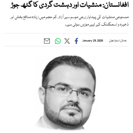
افغانستان: منشیات اور دہشت گردی کا گٹھ جوڑ
مصنوعی منشیات کی پیداوار زرعی موسم سے آزاد، کم حجم میں زیادہ منافع بخش اور
ذخیرہ و اسمگلنگ کے لیے موزوں ہوتی ہے۔
عدنان اسلم اعوان
January 29, 2026