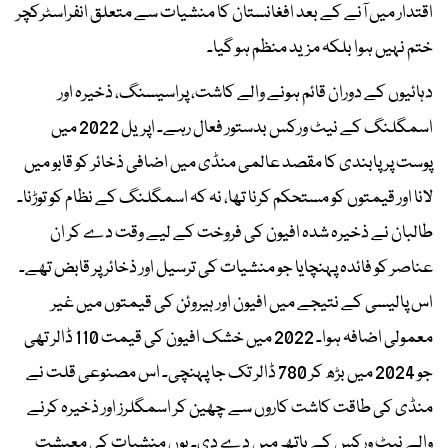
اقتدار میں آنے کے بعد افغانستان کا منشیات سے متعلق انفراسٹرکچر
ختم نہیں ہوا بلکہ مزید منظم ہو گیا۔
دہائیوں کے دوران قائم ہونے والے کاشت، پراسیسنگ، ذخیرہ اور
اسمگلنگ کے نیٹ ورکس بدستور فعال رہے۔ اپریل 2022 میں
پوست پر پابندی کا مقصد عالمی منڈی میں اضافی ذخائر کو قابو میں
لانا اور قیمتوں کو مستحکم کرنا تھا، نہ کہ اسمگلنگ کے نظام کو توڑنا۔
طالبان نے ذخیرہ شدہ افیون کی فروخت کے لیے وقت دے کر ان
عناصر کو فائدہ پہنچایا جو منشیات کی ترسیل اور ذخائر پر قابض تھے۔
اس پالیسی کے نتیجے میں افیون اور ہیروئن کی قیمتوں میں غیر
معمولی اضافہ ہوا۔ 2022 میں خشک افیون کی قیمت 110 ڈالر تھی
جو 2024 میں بڑھ کر 780 ڈالر تک جا پہنچی۔ اس مصنوعی قلت نے
منڈی کی طاقت کاشت کاروں سے چھین کر اسمگلرز اور ذخیرہ کرنے
والے نیٹ ورکس کے ہاتھ میں دے دی۔ یوں منشیات کی معیشت