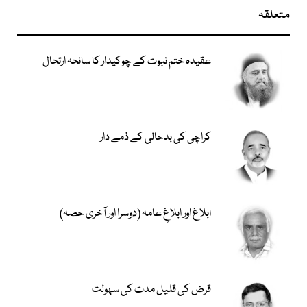
متعلقہ
عقیدہ ختم نبوت کے چوکیدار کا سانحہ ارتحال
کراچی کی بدحالی کے ذمے دار
ابلاغ اور ابلاغِ عامہ (دوسرا اور آخری حصہ)
قرض کی قلیل مدت کی سہولت