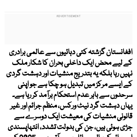
افغانستان گزشتہ کئی دہائیوں سے عالمی برادری
کے لیے محض ایک داخلی بحران کا شکار ملک
نہیں رہا بلکہ یہ بتدریج منشیات اور دہشت گردی
کے ایسے مرکز میں تبدیل ہو چکا ہے جو اپنی
سرحدوں سے باہر عدم استحکام برآمد کر رہا ہے۔
یہاں دہشت گرد نیٹ ورکس، منظم جرائم اور غیر
قانونی منشیات کی معیشت ایک دوسرے سے
جڑی ہوئی ہیں، جن کی بدولت تشدد، انتہاپسندی