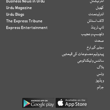
انٹر نیشنل
Business News in Urdu
کھیل
Urdu Magazine
انٹرٹینمنٹ
Urdu Blogs
لائف اسٹائل
The Express Tribune
ٹاپ ٹرینڈ
Express Entertainment
دلچسپ و عجیب
صحت
سونے کے نرخ
پیٹرولیم مصنوعات کی قیمتیں
سائنس و ٹیکنالوجی
بلاگ
بزنس
ویڈیوز
جرائم