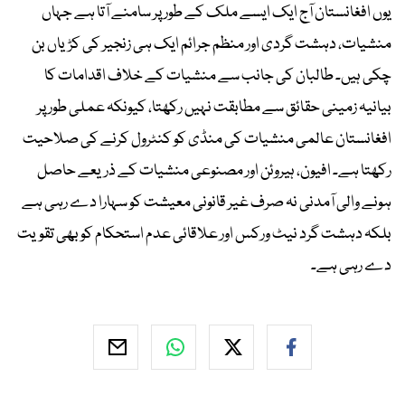
یوں افغانستان آج ایک ایسے ملک کے طور پر سامنے آتا ہے جہاں
منشیات، دہشت گردی اور منظم جرائم ایک ہی زنجیر کی کڑیاں بن
چکی ہیں۔ طالبان کی جانب سے منشیات کے خلاف اقدامات کا
بیانیہ زمینی حقائق سے مطابقت نہیں رکھتا، کیونکہ عملی طور پر
افغانستان عالمی منشیات کی منڈی کو کنٹرول کرنے کی صلاحیت
رکھتا ہے۔ افیون، ہیروئن اور مصنوعی منشیات کے ذریعے حاصل
ہونے والی آمدنی نہ صرف غیر قانونی معیشت کو سہارا دے رہی ہے
بلکہ دہشت گرد نیٹ ورکس اور علاقائی عدم استحکام کو بھی تقویت
دے رہی ہے۔