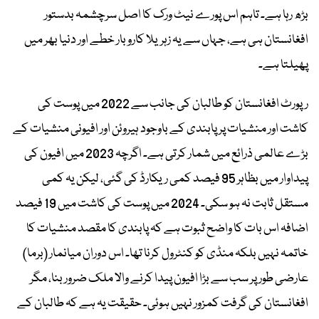
بڑھ رہا ہے۔ تاہم اس پورے نیٹ ورک کا اصل سرچشمہ بدستور
افغانستان ہی ہے، جہاں سے یہ زہریلا کاروبار خطے اور دنیا بھر میں
پھیلتا ہے۔
رپورٹ افغانستان کو طالبان کی جانب سے 2022 میں پوست کی
کاشت اور منشیات پر پابندی کے باوجود ہیروئن اور افیونی منشیات کے
بڑے عالمی ذرائع میں شمار کرتی ہے۔ اگرچہ 2023 میں افیون کی
پیداوار میں بظاہر 95 فیصد کمی ریکارڈ کی گئی، لیکن یہ کمی
مستقل ثابت نہ ہو سکی۔ 2024 میں پوست کی کاشت میں 19 فیصد
اضافہ اس بات کا واضح ثبوت ہے کہ پابندی کا مقصد منشیات کا
خاتمہ نہیں بلکہ منڈی کو کنٹرول کرنا تھا۔ اس دوران میانمار (برما)
عارضی طور پر سب سے بڑا افیون پیدا کرنے والا ملک ضرور بنا، مگر
افغانستان کی گرفت کمزور نہیں ہوئی۔ حقیقت یہ ہے کہ طالبان کے