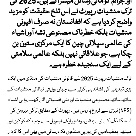
اور جرائم کو مالی وسائل میسر آتے ہیں۔ 2025 کی
ترک منشیات رپورٹ نے اس تلخ حقیقت کو مزید
واضح کر دیا ہے کہ افغانستان نہ صرف افیونی
منشیات بلکہ خطرناک مصنوعی نشہ آور اشیاء
کی عالمی سپلائی چین کا ایک مرکزی ستون بن
چکا ہے، جو علاقائی نہیں بلکہ عالمی سلامتی
کے لیے ایک سنجیدہ خطرہ ہے۔
ترک منشیات رپورٹ 2025 غیر قانونی منشیات کی منڈی میں ایک
بڑی تبدیلی کی نشاندہی کرتی ہے، جہاں روایتی نباتاتی منشیات کے
ساتھ ساتھ مصنوعی منشیات اور نئی نفسیاتی اثر رکھنے والی اشیاء
(NPS) تیزی سے فروغ پا رہی ہیں۔ رپورٹ کے مطابق ترکی ہیروئن کی
اسمگلنگ کے لیے بلقان روٹ پر ایک اہم پل ہے، جب کہ کوکین اور
میتھ ایمفیٹامین کی یورپی منڈیوں تک رسائی میں بھی اس کا کردار