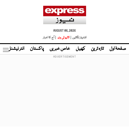
AUGUST 06, 2026
اشتہار لگائیں |
لائیو ٹی وی
| آج کا اخبار
صفحۂ اول
تازہ ترین
کھیل
خاص خبریں
پاکستان
انٹر نیشنل
ٹا