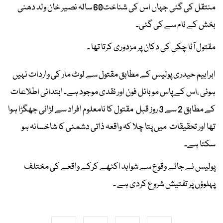
منتقل کی گئی جہاں اس کی شناخت60 سالہ نصیر خان ولد دھنی
بخش کے نام سے کی گئی۔
مقتول آٹا چکی کی دکان پر مزدوری کرتا تھا ۔
ابراہیم حیدری پولیس کے مطابق مقتول سے لوٹ مار کی واردات نہیں
ہوئی ،اس کے پاس موبائل فون اور نقدی موجود ہے۔ ابتدائی اطلاعات
کے مطابق 2 سے 3 روز قبل مقتول کا نامعلوم افراد سے لڑائی جھگڑا ہوا
تھا اور تحقیقات میں پتا چلا کہ واقعہ ذاتی دشمنی کا شاخسانہ ہو
سکتا ہے۔
پولیس نے جائے وقوع سے شواہد اکٹھے کرکے واقعے کی مختلف
پہلوؤں پر تفتیش شروع کردی ہے ۔