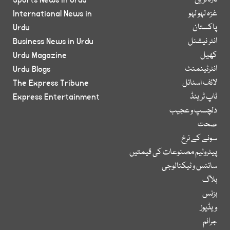
تازہ ترین
Sports News in Urdu
غزہ لہو لہو
International News in
پاکستان
Urdu
انٹر نیشنل
Business News in Urdu
کھیل
Urdu Magazine
انٹرٹینمنٹ
Urdu Blogs
لائف اسٹائل
The Express Tribune
ٹاپ ٹرینڈ
Express Entertainment
دلچسپ و عجیب
صحت
سونے کے نرخ
پیٹرولیم مصنوعات کی قیمتیں
سائنس و ٹیکنالوجی
بلاگ
بزنس
ویڈیوز
جرائم