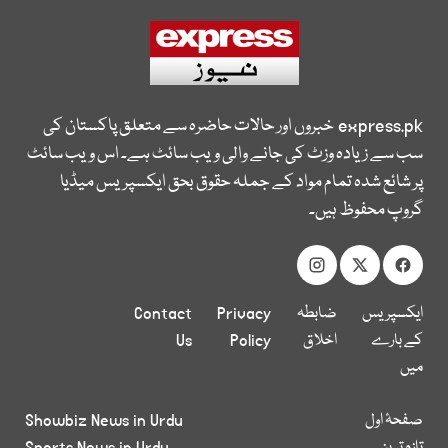
express.pk
خبروں اور حالات حاضرہ سے متعلق پاکستان کی
سب سے زیادہ وزٹ کی جانے والی ویب سائٹ ہے۔ اس ویب سائٹ
پر شائع شدہ تمام مواد کے جملہ حقوق بحق ایکسپریس میڈیا
گروپ محفوظ ہیں۔
ایکسپریس
ضابطہ
Privacy
Contact
کے بارے
اخلاق
Policy
Us
میں
صفحۂ اول
Showbiz News in Urdu