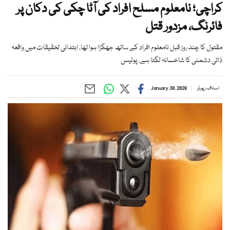
کراچی؛ نامعلوم مسلح افراد کی آٹا چکی کی دکان پر
فائرنگ، مزدور قتل
مقتول کا چند روز قبل نامعلوم افراد کے ساتھ جھگڑا ہوا تھا، ابتدائی تحقیقات میں واقعہ
ذاتی دشمنی کا شاخسانہ لگتا ہے، پولیس
اسٹاف رپورٹر
January 30, 2026