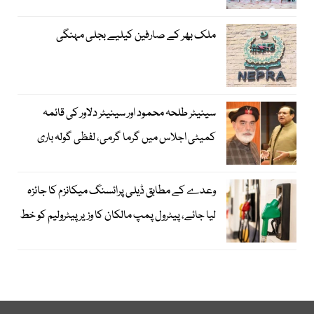
ملک بھر کے صارفین کیلیے بجلی مہنگی
سینیٹر طلحہ محمود اور سینیٹر دلاور کی قائمہ
کمیٹی اجلاس میں گرما گرمی، لفظی گولہ باری
وعدے کے مطابق ڈیلی پرائسنگ میکانزم کا جائزہ
لیا جائے، پیٹرول پمپ مالکان کا وزیرپیٹرولیم کو خط