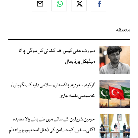
متعلقہ
میر رضا علی کیس، قبر کشائی کل ہوگی، پرانا
میڈیکل بورڈ بحال
‘ترکیہ، سعودیہ، پاکستان، اسلامی دنیا کے نگہبان’،
خصوصی نغمہ جاری
حرمین شریفین کے سائے میں طے پانے والا معاہدہ
اگلی نسلوں کیلئے امن کی ڈھال ثابت ہو، وزیراعظم