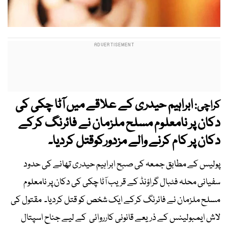
ابراہیم حیدری کے علاقے میں آٹا چکی کی
کراچی:
دکان پر نامعلوم مسلح ملزمان نے فائرنگ کرکے
دکان پر کام کرنے والے مزدورکوقتل کردیا۔
پولیس کے مطابق جمعہ کی صبح ابراہیم حیدری تھانے کی حدود
سفیانی محلہ فٹبال گراؤنڈ کے قریب آٹا چکی کی دکان پر نامعلوم
مسلح ملزمان نے فائرنگ کرکے ایک شخص کو قتل کردیا۔ مقتول کی
لاش ایمبولینس کے ذریعے قانونی کارروائی کے لیے جناح اسپتال