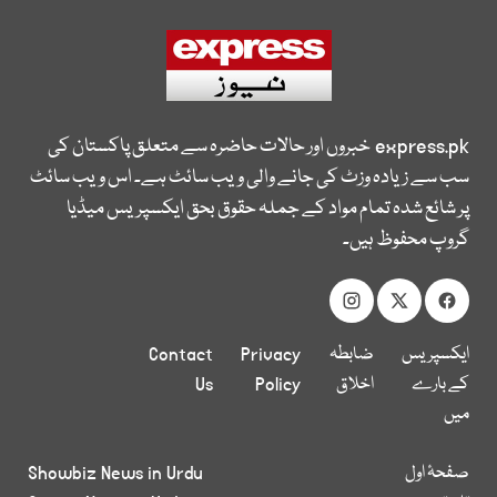
express.pk
خبروں اور حالات حاضرہ سے متعلق پاکستان کی
سب سے زیادہ وزٹ کی جانے والی ویب سائٹ ہے۔ اس ویب سائٹ
پر شائع شدہ تمام مواد کے جملہ حقوق بحق ایکسپریس میڈیا
گروپ محفوظ ہیں۔
ایکسپریس
ضابطہ
Privacy
Contact
کے بارے
اخلاق
Policy
Us
میں
صفحۂ اول
Showbiz News in Urdu