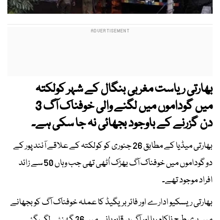
بھارتی ریاست مغربی بنگال کے شہر کولکتہ
میں گوداموں میں لگنے والی خوفناک آگ 3
دن گزرنے کے باوجود بجھائی نہ جا سکی ہے۔
بھارتی میڈیا کے مطابق 26 جنوری کو کولکتہ کے علاقے آنند پور کے
دو گوداموں میں خوفناک آگ بھڑک اُٹھی تھی جب وہاں 50 سے زائد
افراد موجود تھے۔
بھارتی ریسکیو ادارے اور فائر بریگیڈ کا عملہ خوفناک آگ کو بجھانے
میں بری طرح ناکام رہا اور آگ پر قابو پانے میں 36 گھنٹے لگ گئے۔