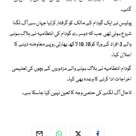
گئے۔
پولیس نے ایک گودام کے مالک کو گرفتار کرلیا جہاں سے آگ لگنا
شروع ہوئی تھی جب کہ دوسرے گودام کی انتظامیہ نے ہلاک ہونے
والے 3 افراد کے ورثا کو 10، 10 لاکھ بھارتی روپے معاوضہ دینے کا
اعلان کیا۔
گودام انتطامیہ نے ہلاک ہونے والے مزدوروں کے بچوں کی تعلیمی
اخراجات ادا کرنے کا وعدہ بھی کیا۔
تاحال آگ لگنے کی حتمی وجہ کا تعین نہیں کیا جاسکا ہے۔