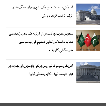
امریکی سینیٹ میں ایک بار پھر ایران جنگ ختم
کرنے کیلئے قرارداد پیش
سعودی عرب، پاکستان اور ترکیہ کے درمیان دفاعی
معاہدہ، اسلامی تعاون تنظیم کی جانب سے
خیرسگالی کا پیغام
امریکی سینیٹ نے روس پر نئی پابندیوں اور بھارت پر
100 فیصد ٹیرف کا بل منظور کرلیا