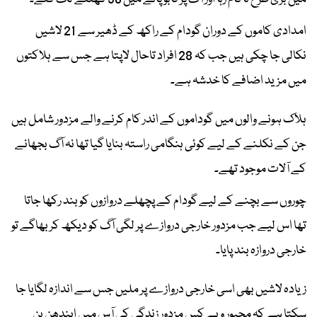
امدادی کاموں کے دوران گودام کے راکھ کے ڈھیر سے 21 لاشیں
نکالی جا چکی ہیں جب کہ 28 افراد تاحال لاپتا ہے جس سے ہلاکتوں
میں مزید اضافے کا خدشہ ہے۔
ہلاک ہونے والوں میں گوداموں کے اندر کام کرنے والے مزدور شامل ہیں
جن کے نکلنے کے لیے کوئی ہنگامی راستہ بنایا گیا تھا نہ آگ بجھانے
کے آلات موجود تھے۔
چوروں سے بچنے کے لیے گودام کے پچھلے دروازوں کو بند رکھا جاتا
تھا اس لیے جب مزدور خارجی دروازے پر لگی آگ کو دیکھ کر بھاگے تو
خارجی دروازہ بند پایا۔
زیادہ لاشیں بھی اسی خارجی دروازے پر ملیں جس سے اندازہ لگایا جا
سکتا ہے کہ مجبور و بے کس مزدور زندگی کی آس میں ایندھن بن