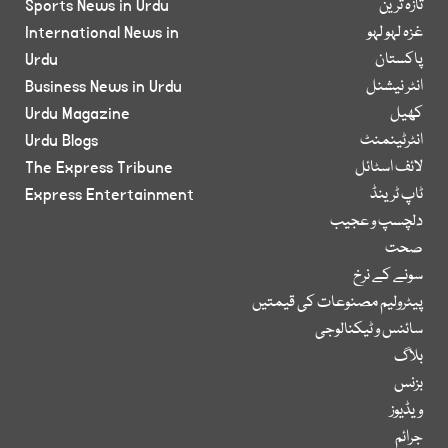
تازہ ترین
Sports News in Urdu
غزہ لہو لہو
International News in
پاکستان
Urdu
انٹر نیشنل
Business News in Urdu
کھیل
Urdu Magazine
انٹرٹینمنٹ
Urdu Blogs
لائف اسٹائل
The Express Tribune
ٹاپ ٹرینڈ
Express Entertainment
دلچسپ و عجیب
صحت
سونے کے نرخ
پیٹرولیم مصنوعات کی قیمتیں
سائنس و ٹیکنالوجی
بلاگ
بزنس
ویڈیوز
جرائم