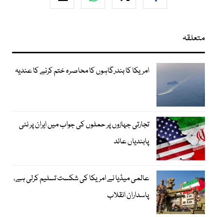
متعلقہ
امریکا کا بندرگاہوں کا محاصرہ ختم کرنے کا عندیہ
تجارتی جہازوں پر حملوں کی جواب میں ایران پر نئی
پابندیاں عائد
عالمی میڈیا نے امریکا کی شکست تسلیم کرلی ہے،
پاسداران انقلاب