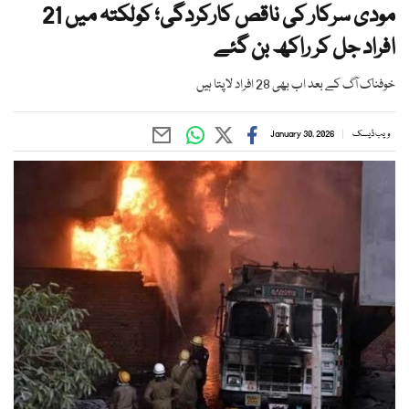
مودی سرکار کی ناقص کارکردگی؛ کولکتہ میں 21
افراد جل کر راکھ بن گئے
خوفناک آگ کے بعد اب بھی 28 افراد لاپتا ہیں
ویب ڈیسک
January 30, 2026