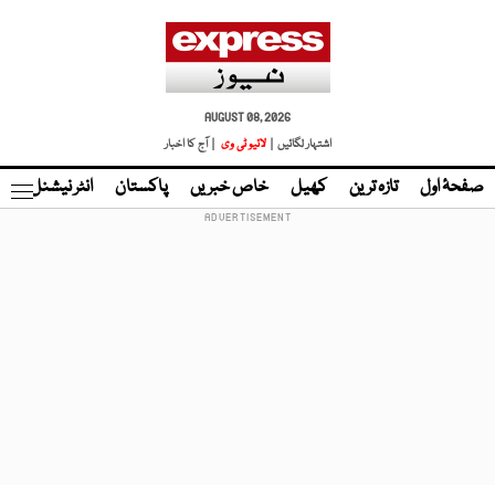
AUGUST 08, 2026
اشتہار لگائیں |
لائیو ٹی وی
| آج کا اخبار
صفحۂ اول
تازہ ترین
کھیل
خاص خبریں
پاکستان
انٹر نیشنل
ٹا