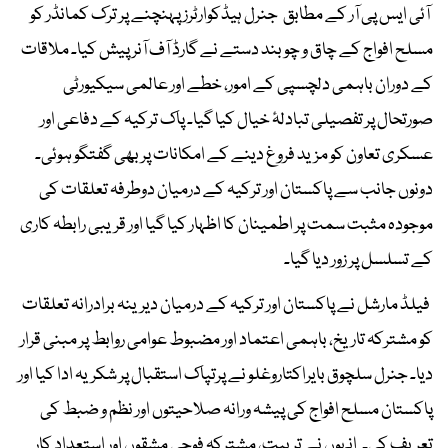
آئی ایس پی آر کے مطابق جنرل ہیڈکوارٹرز پہنچنے پر ترک کمانڈر کو
مسلح افواج کے چاق و چوبند دستے نے گارڈ آف آنر پیش کیا۔ ملاقات
کے دوران باہمی دلچسپی کے امور، خطے اور عالمی سیکیورٹی
صورتحال پر تفصیلی تبادلۂ خیال کیا گیا۔ پاک ترکیہ کے دفاعی اور
عسکری تعاون کو مزید فروغ دینے کے امکانات پر بھی گفتگو ہوئی۔
دونوں جانب سے پاکستان اور ترکیہ کے درمیان دوطرفہ تعلقات کی
موجودہ مثبت سمت پر اطمینان کا اظہار کیا گیا اور قریبی رابطہ کاری
کے تسلسل پر زور دیا گیا۔
فیلڈ مارشل نے پاکستان اور ترکیہ کے درمیان دیرینہ برادرانہ تعلقات
کو مشترکہ تاریخ، باہمی اعتماد اور مضبوط عوامی روابط پر مبنی قرار
دیا۔ جنرل سلچوق بایراکتاروغلو نے پرتپاک استقبال پر شکریہ ادا کیا اور
پاکستان مسلح افواج کی پیشہ ورانہ صلاحیتوں اور نظم و ضبط کی
تعریف کی۔ انہوں نے تربیت، مشترکہ فوجی مشقوں اور استعداد کار