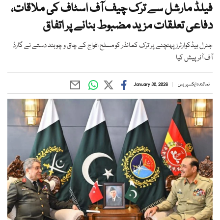
فیلڈ مارشل سے ترک چیف آف اسٹاف کی ملاقات،
دفاعی تعلقات مزید مضبوط بنانے پر اتفاق
جنرل ہیڈکوارٹرز پہنچنے پر ترک کمانڈر کو مسلح افواج کے چاق و چوبند دستے نے گارڈ
آف آنر پیش کیا
نمائندہ ایکسپریس
January 30, 2026