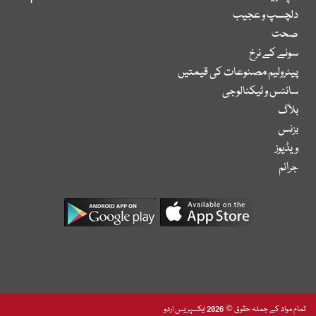
دلچسپ و عجیب
صحت
سونے کے نرخ
پیٹرولیم مصنوعات کی قیمتیں
سائنس و ٹیکنالوجی
بلاگ
بزنس
ویڈیوز
جرائم
تمام مواد کے جملہ حقوق © 2026 ایکسپریس اردو