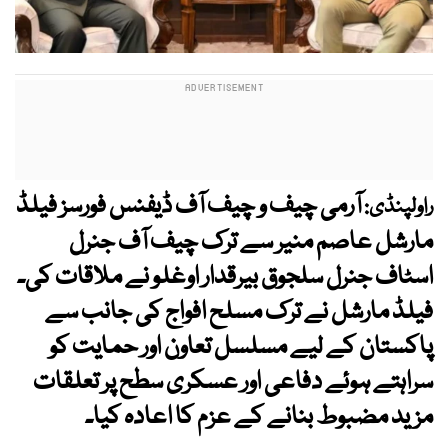
آرمی چیف و چیف آف ڈیفنس فورسز فیلڈ
راولپنڈی:
مارشل عاصم منیر سے ترک چیف آف جنرل
اسٹاف جنرل سلجوق بیرقدار اوغلو نے ملاقات کی۔
فیلڈ مارشل نے ترک مسلح افواج کی جانب سے
پاکستان کے لیے مسلسل تعاون اور حمایت کو
سراہتے ہوئے دفاعی اور عسکری سطح پر تعلقات
مزید مضبوط بنانے کے عزم کا اعادہ کیا۔