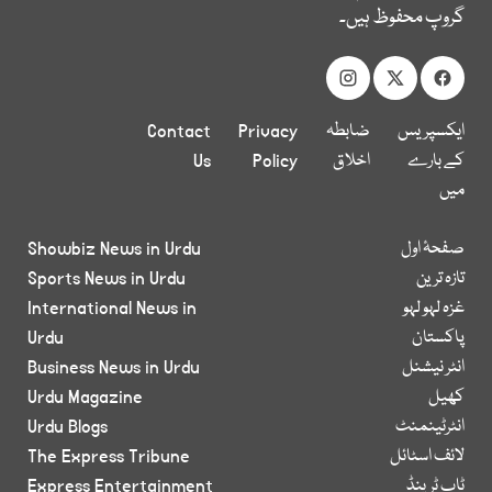
گروپ محفوظ ہیں۔
ایکسپریس
ضابطہ
Privacy
Contact
کے بارے
اخلاق
Policy
Us
میں
صفحۂ اول
Showbiz News in Urdu
تازہ ترین
Sports News in Urdu
غزہ لہو لہو
International News in
پاکستان
Urdu
انٹر نیشنل
Business News in Urdu
کھیل
Urdu Magazine
انٹرٹینمنٹ
Urdu Blogs
لائف اسٹائل
The Express Tribune
ٹاپ ٹرینڈ
Express Entertainment