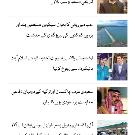
تاریخی دستاویز ہے، بلاول
حب میں پانی کا بحران؛سیکڑوں صنعتیں بند اور
ہزاروں کارکنوں کی بیروزگاری کے خدشات
ارشد چائے والا نے پاسپورٹ تجدید کیلئے اسلام آباد
ہائیکورٹ سے رجوع کرلیا
سعودی عرب، پاکستان اور ترکیہ کے درمیان دفاعی
معاہدے پر سعودی وزیر کا بیان
آل پاکستان پیٹرول پمپ اونرز ایسوسی ایشن نے گڈز