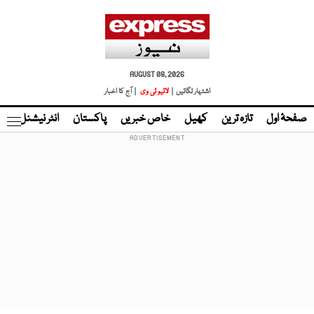
AUGUST 08, 2026
اشتہار لگائیں |
لائیو ٹی وی
| آج کا اخبار
صفحۂ اول
تازہ ترین
کھیل
خاص خبریں
پاکستان
انٹر نیشنل
ٹا