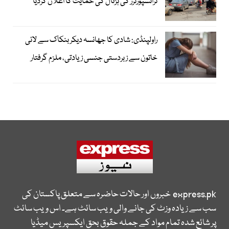
ٹرانسپورٹرز کی ہڑتال کی حمایت کا اعلان کردیا
راولپنڈی: شادی کا جھانسہ دیکر بنکاک سے لائی
خاتون سے زبردستی جنسی زیادتی، ملزم گرفتار
express.pk
خبروں اور حالات حاضرہ سے متعلق پاکستان کی
سب سے زیادہ وزٹ کی جانے والی ویب سائٹ ہے۔ اس ویب سائٹ
پر شائع شدہ تمام مواد کے جملہ حقوق بحق ایکسپریس میڈیا