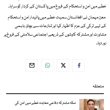
خطے میں امن و استحکام کے فروغ میں پاکستان کے کردار کو سراہا۔
معزز مہمان نے افغانستان سمیت خطے میں پائیدار امن و استحکام
کے لیے ترکی کے عزم کا اظہار کیا اور تنازعات سے بچاؤ، باہمی
مشاورت اور مشترکہ کاوشوں کے ذریعے اجتماعی سلامتی کے فروغ پر
زور دیا۔
متعلقہ
مکہ مشترکہ دفاعی معاہدہ خطے میں امن کی