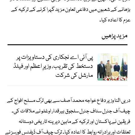
بڑھانے کے شعبوں میں دفاعی تعاون مزید گہرا کرنے کے ترکیہ کے
عزم کا اعادہ کیا۔
مزید پڑھیں
پی آئی اے نجکاری کی دستاویزات پر
دستخط کی تقریب، وزیرِ اعظم اور فیلڈ
مارشل کی شرکت
دریں اثنا وزیر دفاع خواجہ محمد آصف سے بھی ترک مسلح افواج کے
چیف آف جنرل سٹاف جنرل سلجوق بیرقدار اوغلو نے ملاقات کی۔
فریقین نے پاکستان اور ترکیہ کے مابین دیرینہ تاریخی دوستانہ
تعلقات اور برادرانہ روابط کا اعادہ کیا۔ ترک چیف آف ڈیفنس فورسز نے