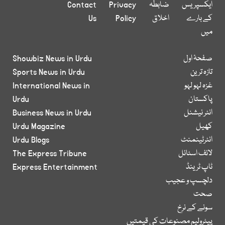
ایکسپریس
ضابطہ
Privacy
Contact
کے بارے
اخلاق
Policy
Us
میں
صفحۂ اول
Showbiz News in Urdu
تازہ ترین
Sports News in Urdu
غزہ لہو لہو
International News in
پاکستان
Urdu
انٹر نیشنل
Business News in Urdu
کھیل
Urdu Magazine
انٹرٹینمنٹ
Urdu Blogs
لائف اسٹائل
The Express Tribune
ٹاپ ٹرینڈ
Express Entertainment
دلچسپ و عجیب
صحت
سونے کے نرخ
پیٹرولیم مصنوعات کی قیمتیں