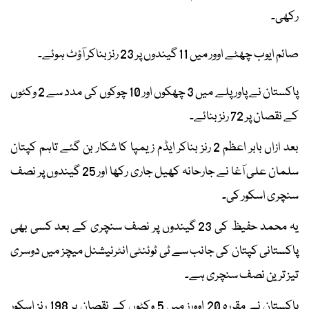
رکھی۔
صائم ایوب چھٹے اوور میں 11 گیندوں پر 23 رنز بناکر آؤٹ ہوئے۔
پاکستان نے پاور پلے میں 3 چھکوں اور 10 چوکوں کی مدد سے 2 وکٹوں
کے نقصان پر 72 رنز بنائے۔
بعد ازاں بابر اعظم 2 رنز بناکر ایڈم زیمپا کا شکار بن گئے تاہم کپتان
سلمان علی آغا نے جارحانہ کھیل جاری رکھا اور 25 گیندوں پر نصف
سنچری اسکور کی۔
یہ محمد حفیظ کی 23 گیندوں پر نصف سنچری کے بعد کسی بھی
پاکستانی کپتان کی جانب سے ٹی ٹوئنٹی انٹرنیشنل میچز میں دوسری
تیز ترین نصف سنچری ہے۔
پاکستان نے مقررہ 20 اوورز میں 5 وکٹوں کے نقصان پر 198 رنز اسکور