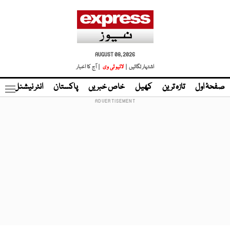
AUGUST 08, 2026
اشتہار لگائیں |
لائیو ٹی وی
| آج کا اخبار
صفحۂ اول
تازہ ترین
کھیل
خاص خبریں
پاکستان
انٹر نیشنل
ٹا