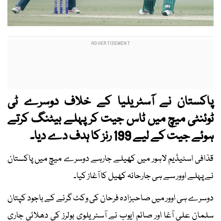
پاکستان نے آسٹریلیا کے خلاف دوسرے ٹی
ٹوئنٹی میچ میں ٹاس جیت کر پہلے بیٹنگ کرتے
ہوئے جیت کے لیے 199 رنز کا ہدف دے دیا۔
قذافی اسٹیڈیم لاہور میں کھیلے جارہے دوسرے میچ میں پاکستان
نے پہلے اوور سے ہی جارحانہ کھیل کا آغاز کیا۔
دوسرے ہی اوور میں صاحبزادہ فرحان کی وکٹ گرنے کے باجود کپتان
سلمان علی آغا اور صائم ایوب نے آسٹریلوی بولرز کی دھلائی جاری