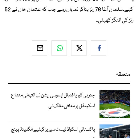
کیے۔سلمان آغا 76 رنز بناکر نمایاں رہے جب کہ عثمان خان نے 52
رنز کی اننگز کھیلی۔
متعلقہ
جنوبی کوریا فٹبال ایسوسی ایشن نے انتہائی متنازع
اسکینڈل پر معافی مانگ لی
پاکستانی اسکواڈ ٹیسٹ سیریز کیلیے انگلینڈ پہنچ