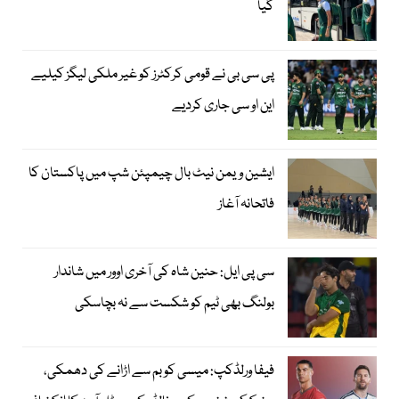
گیا
پی سی بی نے قومی کرکٹرز کو غیر ملکی لیگز کیلیے
این او سی جاری کردیے
ایشین ویمن نیٹ بال چیمپئن شپ میں پاکستان کا
فاتحانہ آغاز
سی پی ایل: حنین شاہ کی آخری اوور میں شاندار
بولنگ بھی ٹیم کو شکست سے نہ بچاسکی
فیفا ورلڈکپ: میسی کو بم سے اڑانے کی دھمکی،