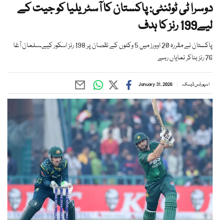
دوسرا ٹی ٹوئنٹی: پاکستان کا آسٹریلیا کو جیت کے
لیے199 رنز کا ہدف
پاکستان نے مقررہ 20 اوورز میں 5 وکٹوں کے نقصان پر 198 رنز اسکور کیے۔سلمان آغا
76 رنز بناکر نمایاں رہے
اسپورٹس ڈیسک
January 31, 2026