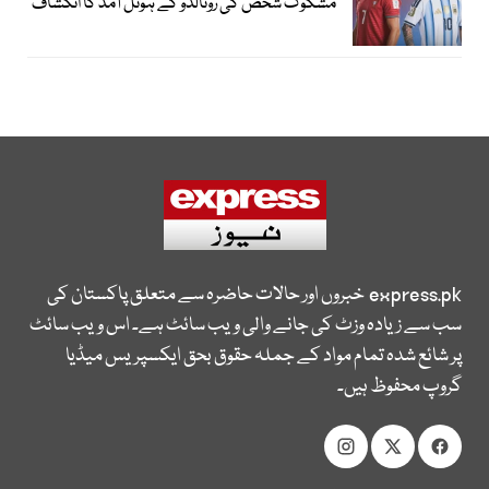
مشکوک شخص کی رونالڈو کے ہوٹل آمد کا انکشاف
express.pk
خبروں اور حالات حاضرہ سے متعلق پاکستان کی
سب سے زیادہ وزٹ کی جانے والی ویب سائٹ ہے۔ اس ویب سائٹ
پر شائع شدہ تمام مواد کے جملہ حقوق بحق ایکسپریس میڈیا
گروپ محفوظ ہیں۔