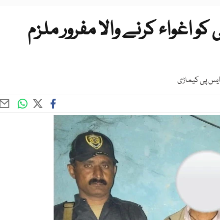
کو اغواء کرنے والا مفرور ملزم