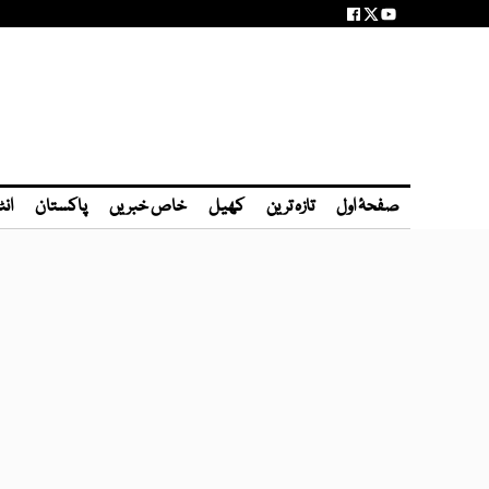
صفحۂ اول
تازہ ترین
کھیل
خاص خبریں
پاکستان
انٹ