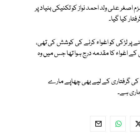
صغر علی ولد احمد نواز کو تکنیکی بنیاد پر
تار کیا گیا۔
ینے پر لڑکی کو اغواء کرنے کی کوشش کی تھی،
بلدیہ میں لڑکی کے اغواء کا مقدمہ درج ہوا تھا جس میں وہ
ان کی گرفتاری کے لیے بھی چھاپے مارے
جاری ہے۔