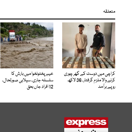
متعلقہ
کراچی میں دوست کے گھر چوری
خیبرپختونخوا میں بارش کا
کرنے والا ملزم گرفتار، 36 لاکھ
سلسلہ جاری، سیلابی صورتحال،
روپے برآمد
12 افراد جاں بحق