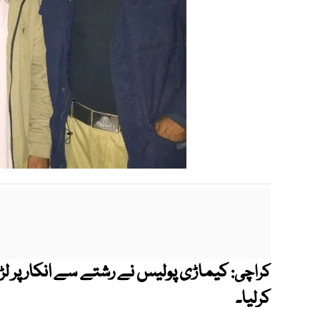
کیماڑی پولیس نے رشتے سے انکار پر لڑکی
کراچی:
کرلیا۔