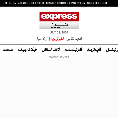
IVE STREAMING
EXPRESS ENTERTAINMENT
CRICKET PAKISTAN
TODAY'S PAPER
JULY 22, 2026
اشتہار لگائیں |
لائیو ٹی وی
| آج کا اخبار
ر نیشنل
ٹاپ ٹرینڈ
انٹرٹینمنٹ
لائف اسٹائل
فیکٹ چیک
صحت