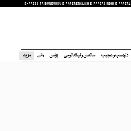
EXPRESS TRIBUNE
URDU E-PAPER
ENGLISH E-PAPER
SINDHI E-PAPER
L
دلچسپ و عجیب
سائنس و ٹیکنالوجی
بزنس
رائے
مزید