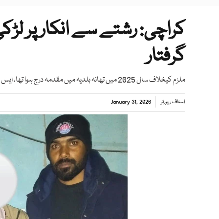
کراچی: رشتے سے انکار پر لڑکی 
گرفتار
ملزم کیخلاف سال 2025 میں تھانہ بلدیہ میں مقدمہ درج ہوا تھا، ایس ایس پی کیماڑی
اسٹاف رپورٹر
January 31, 2026