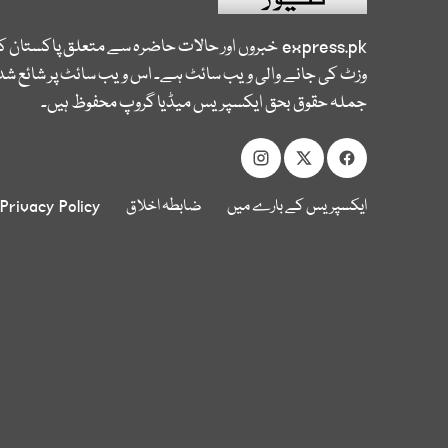
express.pk
خبروں اور حالات حاضرہ سے متعلق پاکستان 
وزٹ کی جانے والی ویب سائٹ ہے۔ اس ویب سائٹ پر شائع شدہ
جملہ حقوق بحق ایکسپریس میڈیا گروپ محفوظ ہیں۔
ایکسپریس کے بارے میں
ضابطہ اخلاق
Privacy Policy