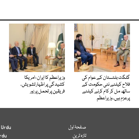
گلگت بلتستان کے عوام کی
وزیراعظم کا ایران-امریکا
فلاح کیلئے نئی حکومت کے
کشیدگی پر اظہار تشویش،
ساتھ مل کر کام کرنے کیلئے
فریقین پر تحمل پر زور
پرعزم ہیں، وزیراعظم
صفحۂ اول
 Urdu
تازہ ترین
rdu