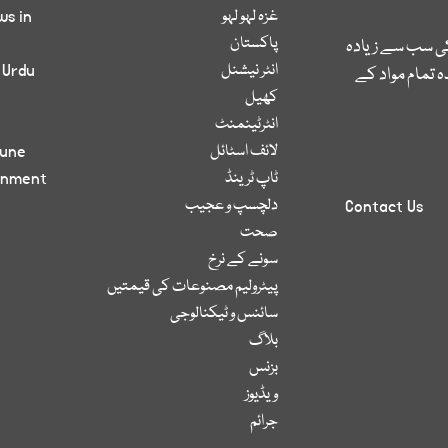
غزہ لہو لہو
ws in
پاکستان
کی سب سے زیادہ
انٹر نیشنل
 Urdu
 تمام مواد کے
کھیل
انٹرٹینمنٹ
لائف اسٹائل
bune
ٹاپ ٹرینڈ
inment
دلچسپ و عجیب
Contact Us
صحت
سونے کے نرخ
پیٹرولیم مصنوعات کی قیمتیں
سائنس و ٹیکنالوجی
بلاگ
بزنس
ویڈیوز
جرائم