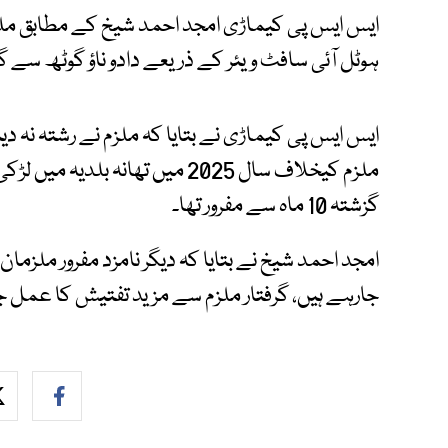
ایس ایس پی کیماڑی امجد احمد شیخ کے مطابق ملزم ا
ہوٹل آئی سافٹ ویئر کے ذریعے دادو ناؤ گوٹھ سے گرف
ایس ایس پی کیماڑی نے بتایا کہ ملزم نے رشتہ نہ د
ملزم کیخلاف سال 2025 میں تھانہ 
گزشتہ 10 ماہ سے مفرور تھا۔
امجد احمد شیخ نے بتایا کہ دیگر نامزد مفرور ملزم
جارہے ہیں، گرفتار ملزم سے مزید تفتیش کا عمل 