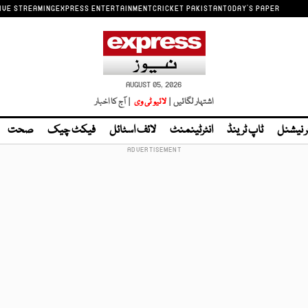
IVE STREAMING
EXPRESS ENTERTAINMENT
CRICKET PAKISTAN
TODAY'S PAPER
AUGUST 05, 2026
اشتہار لگائیں |
لائیو ٹی وی
| آج کا اخبار
ر نیشنل
ٹاپ ٹرینڈ
انٹرٹینمنٹ
لائف اسٹائل
فیکٹ چیک
صحت