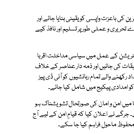
ین کی باعزت واپسی کو یقینی بنایا جائے اور
تحریری و عملی طور پر تسلیم اور نافذ کیے
جسٹریشن کے عمل میں سیاسی مداخلت اقربا
حقیقات کی جائیں اور ذمہ دار عناصر کے خلاف
اد رکھنے والے تمام رہائشیوں کو آئی ڈی پیز
مدادی پیکیج میں شامل کیا جائے۔
یریا میں امن و امان کی صورتحال تشویشناک ہو
 جرگے نے اعلان کیا کہ قیامِ امن کے لیے آج
 محفوظ ماحول فراہم کیا جا سکے۔