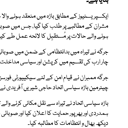
بنایا ہے۔
ایکسپریسنیوز کے مطابق باڑہ میں منعقد ہونے والا جر
مشران کے مطالبے پر طلب کیا گیا، جس میں صوبا
ہونے والے حالات پر مُستقبِل کا لائحہ عمل طے کیا 
جرگہ نے تیراہ میں بدانتظامی کے ضمن میں صوبائی 
چار ارب کی تقسیم میں کرپشن اور سیاسی مداخلت کو 
جرگہ ممبران نے قیام امن کے لئے سیکییورٹی فورسز
چیئرمین باڑہ سیاسی اتحاد حاجی شیریں آفریدی نے
باڑہ سیاسی اتحاد نے تیراہ سے نقل مکانی کرنے وال
ہمدردی اور بھرپور حمایت کا اعلان کیا اور صوبا
دیکھ بھال و انتظامات کا مطالبہ کیا۔