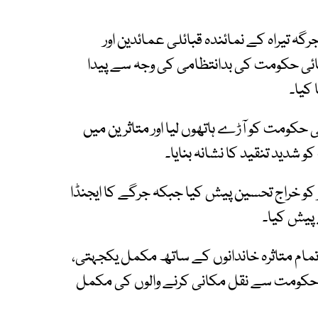
گہ تیراہ کے نمائندہ قبائلی عمائدین اور
ئی حکومت کی بدانتظامی کی وجہ سے پیدا
کیا۔
حکومت کو آڑے ہاتھوں لیا اور متاثرین میں
شدید تنقید کا نشانہ بنایا۔
 کو خراج تحسین پیش کیا جبکہ جرگے کا ایجنڈا
 پیش کیا۔
ے تمام متاثرہ خاندانوں کے ساتھ مکمل یکجہتی،
ئی حکومت سے نقل مکانی کرنے والوں کی مکمل