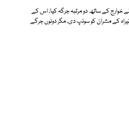
ے خوارج کے ساتھ دو مرتبہ جرگہ کیا، اس کے
یراہ کے مشران کو سونپ دی، مگر دونوں جرگے