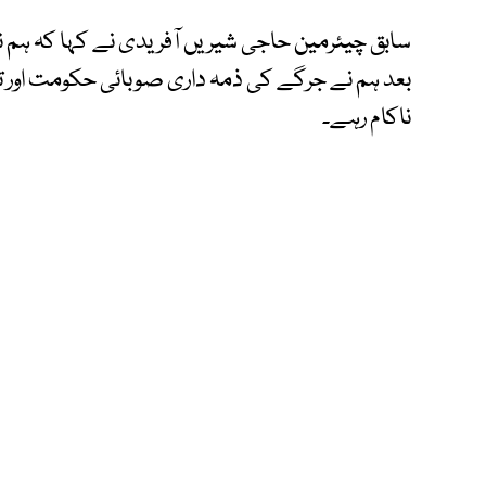
سابق چیئرمین حاجی شیریں آفریدی نے کہا کہ ہم ن
بعد ہم نے جرگے کی ذمہ داری صوبائی حکومت اور ت
ناکام رہے۔