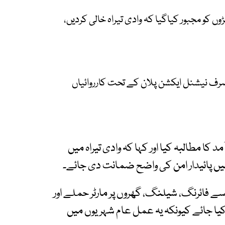
وں کو مجبور کیاگیا کہ وادی تیراہ خالی کردیں،
ا صرف نیشنل ایکشن پلان کے تحت کارروائیاں
 کا مطالبہ کیا اور کہا کہ وادی تیراہ میں
میں پائیدار امن کی واضح ضمانت دی جائے۔
سے فائرنگ، شیلنگ، گھروں پر مارٹر حملے اور
د کیا جائے کیونکہ یہ عمل عام شہریوں میں