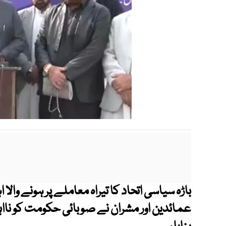
باڑہ سیاسی اتحاد کا تیراہ معاملے پر ہونے وال
عمائدین اور مشران نے صوبائی حکومت کو نااہلی