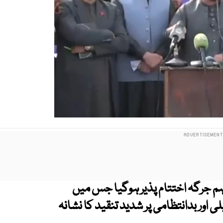
ا اہم جرگہ اختتام پذیر ہوگیا جس میں
 اور بدانتظامی پر شدید تنقید کا نشانہ