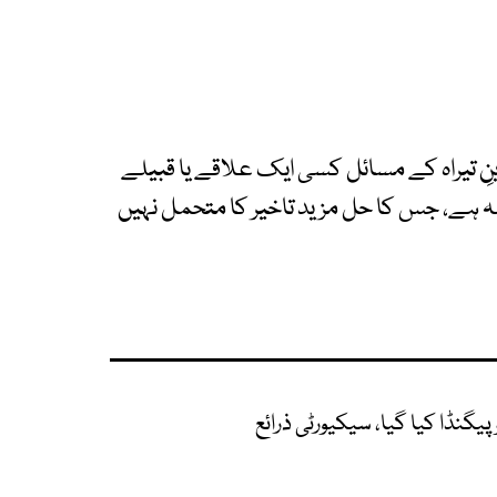
رینِ تیراہ کے مسائل کسی ایک علاقے یا قبیلے
 ہے، جس کا حل مزید تاخیر کا متحمل نہیں
وپیگنڈا کیا گیا، سیکیورٹی ذرائع