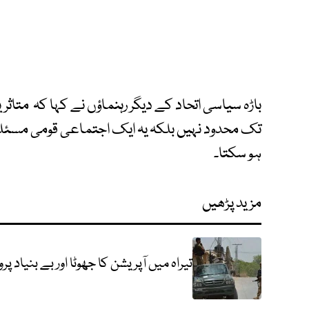
باڑہ سیاسی اتحاد کے دیگر رہنماؤں نے کہا کہ متاث
تک محدود نہیں بلکہ یہ ایک اجتماعی قومی مسئلہ
ہو سکتا۔
مزید پڑھیں
تیراہ میں آپریشن کا جھوٹا اور بے بنیاد پر