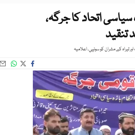
 سیاسی اتحاد کا جرگہ،
 تنقید
ر تیراہ کے مشران کو سونپی، اعلامیہ