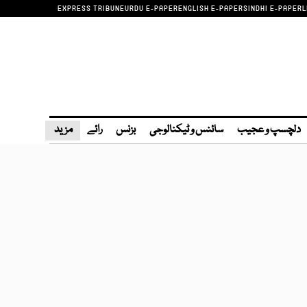
EXPRESS TRIBUNE
URDU E-PAPER
ENGLISH E-PAPER
SINDHI E-PAPER
L
دلچسپ و عجیب
سائنس و ٹیکنالوجی
بزنس
رائے
مزید