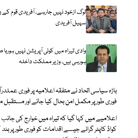
لوگ ازخود نہیں جارہے، آفریدی قوم کے بڑ
سہیل آفریدی
وادی تیراہ میں کوئی آپریشن نہیں ہورہ
ہورہی ہیں، وزیر مملکت داخلہ
باڑہ سیاسی اتحاد نے متفقہ اعلامیہ پر فوری عملدرآمد
فوری طور پر مکمل امن بحال کیا جائے اور مستقبل 
اعلامیے میں کہا گیا کہ تیراہ میں خوارج کی جانب 
کواڈ کاپٹر گرانے جیسے اقدامات کو فوری طور پر بن