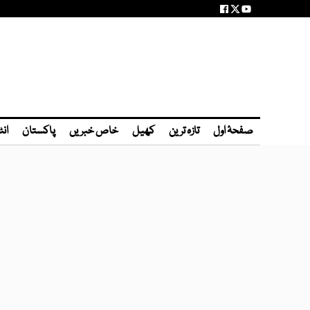
صفحۂ اول
تازہ ترین
کھیل
خاص خبریں
پاکستان
انٹ