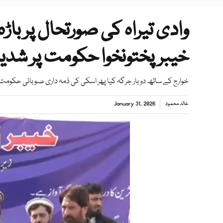
وادی تیراہ کی صورتحال پر باڑہ
خیبرپختونخوا حکومت پر شدید
خوارج کے ساتھ دو بار جرگہ کیا پھر اسکی کی ذمہ داری صوبائی حکومت او
خالد محمود
January 31, 2026