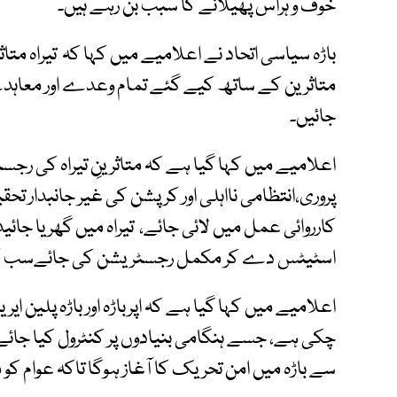
خوف و ہراس پھیلانے کا سبب بن رہے ہیں۔
باڑہ سیاسی اتحاد نے اعلامیے میں کہا کہ تیراہ متاثر
متاثرین کے ساتھ کیے گئے تمام وعدے اور معاہدے 
جائیں۔
اعلامیے میں کہا گیا ہے کہ متاثرینِ تیراہ کی ر
پروری،انتظامی نااہلی اور کرپشن کی غیر جانبدار ت
کارروائی عمل میں لائی جائے، تیراہ میں گھر یا جائید
اسٹیٹس دے کر مکمل رجسٹریشن کی جائےسب کو ا
اعلامیے میں کہا گیا ہے کہ اپرباڑہ اور باڑہ پلین ا
چکی ہے، جسے ہنگامی بنیادوں پر کنٹرول کیا جائے۔
سے باڑہ میں امن تحریک کا آغاز ہوگا تاکہ عوام کو