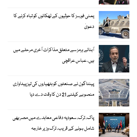
یمنی فورسز کا حوثیوں کے ٹھکانوں کو تباہ کرنے کا
دعویٰ
آبنائے ہرمز سے متعلق مذاکرات آخری مرحلے میں
ہیں، عباس عراقچی
پینٹاگون نے صنعتوں کو ہتھیاروں کی تیز پیداواری
منصوبے کیلئے 21 دن کا وقت دے دیا
پاک، ترک، سعودیہ دفاعی معاہدے میں مصر بھی
شامل ہونے کے قریب، ترک وزیر خارجہ