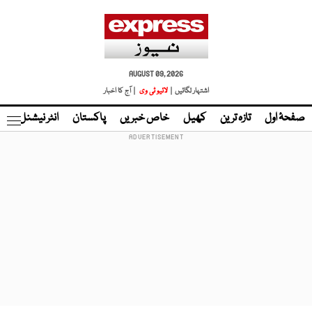
AUGUST 09, 2026
اشتہار لگائیں |
لائیو ٹی وی
| آج کا اخبار
صفحۂ اول
تازہ ترین
کھیل
خاص خبریں
پاکستان
انٹر نیشنل
ٹا