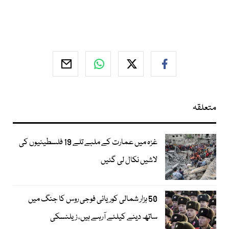
متعلقہ
غزہ میں عمارت کے ملبے تلے 19 فلسطینیوں کی
لاشیں نکال لی گئیں
50 ہزار شمالی کوریائی فوجی روس کا جنگ میں
ساتھ دینے کیلئے آرہے ہیں، زیلنسکی