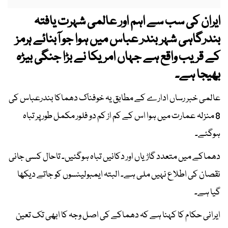
ایران کی سب سے اہم اور عالمی شہرت یافتہ
بندرگاہی شہر بندر عباس میں ہوا جو آبنائے ہرمز
کے قریب واقع ہے جہاں امریکا نے بڑا جنگی بیڑہ
بھیجا ہے۔
عالمی خبر رساں ادارے کے مطابق یہ خوفناک دھماکا بندرعباس کی
8 منزلہ عمارت میں ہوا اس کے کم از کم دو فلور مکمل طور پر تباہ
ہوگئے۔
دھماکے میں متعدد گاڑیاں اور دکانیں تباہ ہوگئیں۔ تاحال کسی جانی
نقصان کی اطلاع نہیں ملی ہے۔ البتہ ایمبولینسوں کو جاتے دیکھا
گیا ہے۔
ایرانی حکام کا کہنا ہے کہ دھماکے کی اصل وجہ کا ابھی تک تعین