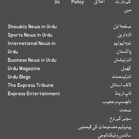
کے بارے
اخلاق
Policy
Us
میں
صفحۂ اول
Showbiz News in Urdu
تازہ ترین
Sports News in Urdu
غزہ لہو لہو
International News in
پاکستان
Urdu
انٹر نیشنل
Business News in Urdu
کھیل
Urdu Magazine
انٹرٹینمنٹ
Urdu Blogs
لائف اسٹائل
The Express Tribune
ٹاپ ٹرینڈ
Express Entertainment
دلچسپ و عجیب
صحت
سونے کے نرخ
پیٹرولیم مصنوعات کی قیمتیں
سائنس و ٹیکنالوجی