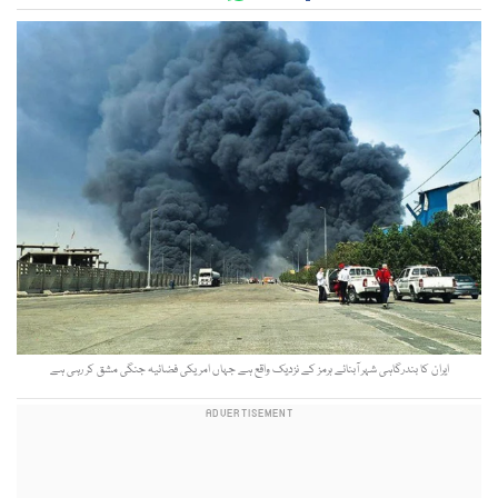
ایران کا بندرگاہی شہر آبنائے ہرمز کے نزدیک واقع ہے جہاں امریکی فضائیہ جنگی مشق کر رہی ہے