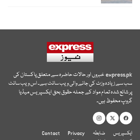
express.pk
خبروں اور حالات حاضرہ سے متعلق پاکستان کی
سب سے زیادہ وزٹ کی جانے والی ویب سائٹ ہے۔ اس ویب سائٹ
پر شائع شدہ تمام مواد کے جملہ حقوق بحق ایکسپریس میڈیا
گروپ محفوظ ہیں۔
ایکسپریس
ضابطہ
Privacy
Contact