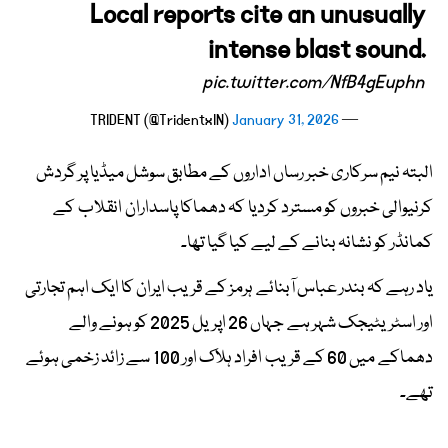
Local reports cite an unusually
intense blast sound.
pic.twitter.com/NfB4gEuphn
January 31, 2026
— TRIDENT (@TridentxIN)
البتہ نیم سرکاری خبر رساں اداروں کے مطابق سوشل میڈیا پر گردش
کرنیوالی خبروں کو مسترد کردیا کہ دھماکا پاسداران انقلاب کے
کمانڈر کو نشانہ بنانے کے لیے کیا گیا تھا۔
یاد رہے کہ بندر عباس آبنائے ہرمز کے قریب ایران کا ایک اہم تجارتی
اور اسٹریٹیجک شہر ہے جہاں 26 اپریل 2025 کو ہونے والے
دھماکے میں 60 کے قریب افراد ہلاک اور 100 سے زائد زخمی ہوئے
تھے۔