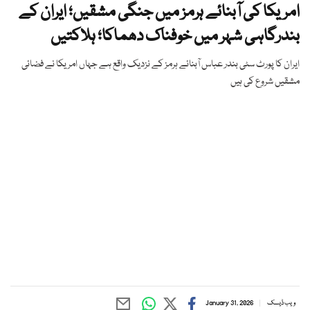
امریکا کی آبنائے ہرمز میں جنگی مشقیں؛ ایران کے
بندرگاہی شہر میں خوفناک دھماکا؛ ہلاکتیں
ایران کا پورٹ سٹی بندر عباس آبنائے ہرمز کے نزدیک واقع ہے جہاں امریکا نے فضائی
مشقیں شروع کی ہیں
ویب ڈیسک
January 31, 2026