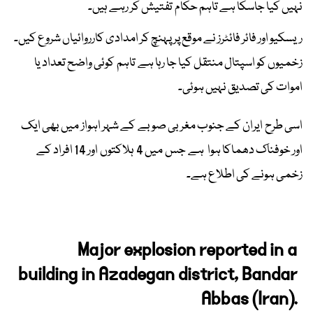
نہیں کیا جاسکا ہے تاہم حکام تفتیش کر رہے ہیں۔
ریسکیو اور فائر فائٹرز نے موقع پر پہنچ کر امدادی کارروائیاں شروع کیں۔
زخمیوں کو اسپتال منتقل کیا جا رہا ہے تاہم کوئی واضح تعداد یا
اموات کی تصدیق نہیں ہوئی۔
اسی طرح ایران کے جنوب مغربی صوبے کے شہر اہواز میں بھی ایک
اور خوفناک دھماکا ہوا ہے جس میں 4 ہلاکتوں اور 14 افراد کے
زخمی ہونے کی اطلاع ہے۔
Major explosion reported in a
building in Azadegan district, Bandar
Abbas (Iran).