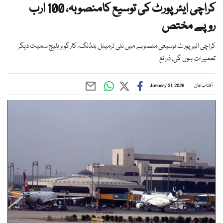
کراچی ایئرپورٹ کی توسیع کامنصوبہ، 100 ارب
روپے مختص
کراچی ائیرپورٹ توسیعی منصوبے میں نئی ٹرمینل بلڈنگ، کارگو ویلیج سمیت دیگر
تعمیرات ہوں گی، ذرائع
آفتاب خان
January 31, 2026