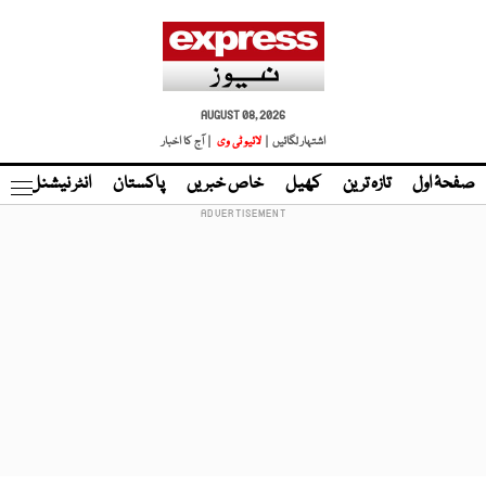
AUGUST 08, 2026
اشتہار لگائیں |
لائیو ٹی وی
| آج کا اخبار
صفحۂ اول
تازہ ترین
کھیل
خاص خبریں
پاکستان
انٹر نیشنل
ٹا