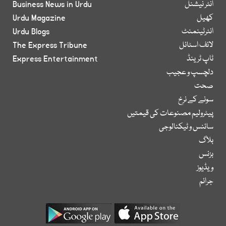
انٹر نیشنل
Business News in Urdu
کھیل
Urdu Magazine
انٹرٹینمنٹ
Urdu Blogs
لائف اسٹائل
The Express Tribune
ٹاپ ٹرینڈ
Express Entertainment
دلچسپ و عجیب
صحت
سونے کے نرخ
پیٹرولیم مصنوعات کی قیمتیں
سائنس و ٹیکنالوجی
بلاگ
بزنس
ویڈیوز
جرائم