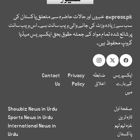
express.pk
خبروں اور حالات حاضرہ سے متعلق پاکستان کی
سب سے زیادہ وزٹ کی جانے والی ویب سائٹ ہے۔ اس ویب سائٹ
پر شائع شدہ تمام مواد کے جملہ حقوق بحق ایکسپریس میڈیا
گروپ محفوظ ہیں۔
ایکسپریس
ضابطہ
Privacy
Contact
کے بارے
اخلاق
Policy
Us
میں
صفحۂ اول
Showbiz News in Urdu
تازہ ترین
Sports News in Urdu
غزہ لہو لہو
International News in
پاکستان
Urdu