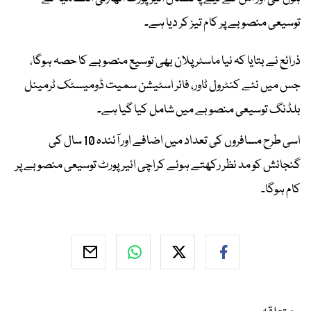
توسیعی منصوبے پر کام تیز کر دیا ہے۔
ذرائع نے بتایا کہ نیا ماسٹر پلان بھی توسیع منصوبے کا حصہ ہوگا،
جس میں نئے کنٹرول ٹاور، فائر اسٹیشن سمیت ڈومیسٹک ٹرمینل
بلڈنگ توسیعی منصوبے میں شامل کیا گیا ہے۔
اسی طرح مسافروں کی تعداد میں اضافے اور آئندہ 10 سال کی
گنجائش کو مد نظر رکھتے ہوئے کراچی ائیرپورٹ توسیعی منصوبے پر
کام ہوگا۔