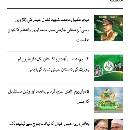
متعلقہ
میجر طفیل محمد شہید نشان حیدر کی 68 ویں
برسی آج منائی جارہی ہے، صدر اور وزیراعظم کا خراج
عقیدت
تقسیمِ ہند سے آزادیٔ پاکستان تک؛ قربانیوں اور
ہجرت کی داستان عینی شاہد کی زبانی
79واں یومِ آزادی؛ عزم، قربانی، اتحاد اور روشن مستقبل
کا جشن
وفاقی وزیر احسن اقبال کا لیاقت بلوچ سے ٹیلیفونک