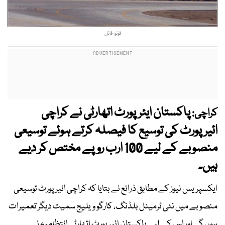
فوٹو: فائل
پاکستان ایئرپورٹ اتھارٹی نے کراچی
کراچی:
ائیرپورٹ کی توسیع کا فیصلہ کرتے ہوئے توسیعی
منصوبے کے لیے 100 ارب روپے مختص کر دیے
ہیں۔
ایکسپریس نیوز کے مطابق ذرائع نے بتایا کہ کراچی ائیرپورٹ توسیعی
منصوبے میں نئی ٹرمینل بلڈنگ، کارگو ویلیج سمیت دیگر تعمیرات
ہوں گی اور اس کے لیے پاکستان ائیرپورٹ اتھارٹی انتظامیہ نے