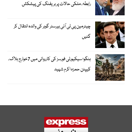
رابطہ، ملکی حالات پر بریفنگ کی پیشکش
چیئرمین پی ٹی آئی بیرسٹر گوہر کی والدہ انتقال کر
گئیں
ہنگو؛ سیکیورٹی فورسز کی کارروائی میں 7خوارج ہلاک،
کیپٹن حمزہ اکرم شہید