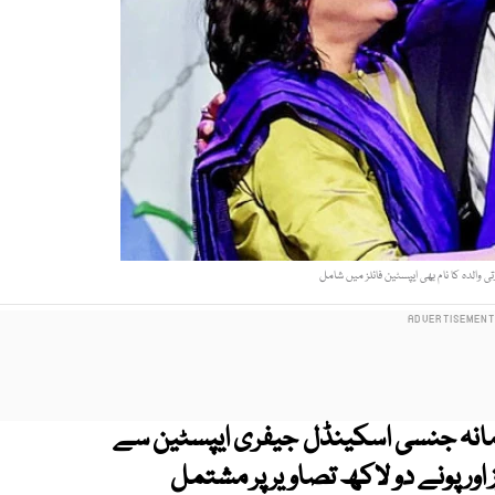
ی والدہ کا نام بھی ایپسٹین فائلز میں شامل
 زمانہ جنسی اسکینڈل جیفری ایپسٹین سے
 زائد صفحات، 2 ہزار ویڈیوز اور پونے دو لاکھ تصاویر پر مشتمل