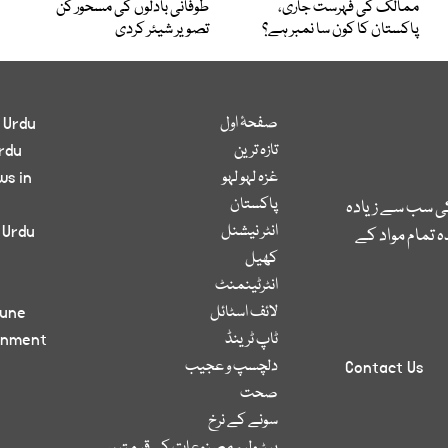
ممالک کی فہرست جاری،
طوفانی بادلوں کی مسحور کُن
پاکستان کا کون سا نمبر ہے؟
تصویر شیئر کردی
صفحۂ اول
 Urdu
تازہ ترین
rdu
غزہ لہو لہو
ws in
پاکستان
کی سب سے زیادہ
انٹر نیشنل
 Urdu
 تمام مواد کے
کھیل
انٹرٹینمنٹ
لائف اسٹائل
bune
ٹاپ ٹرینڈ
inment
دلچسپ و عجیب
Contact Us
صحت
سونے کے نرخ