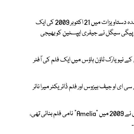
عالمی خبر رساں ادارے کے مطابق اس نئی جاری شدہ دستاویزات میں 21 اکتوبر 2009 کی ایک
یگی سیگل نے جیفری ایپسٹین کو بھیجی
کے نیویارک ٹاؤن ہاؤس میں ایک فلم کی آفٹر
ی او جیف بیزوس اور فلم ڈائریکٹر میرا نائر
یاد رہے کہ میرا نائر مقبول ہالی وڈ فلم ساز ہیں جنہوں نے 2009 میں “Amelia” نامی فلم بنائی تھی،