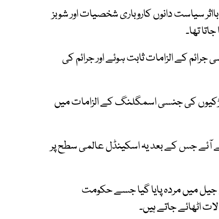
بااثر سیاست دانوں کاروباری شخصیات اور شوبز
اتا تھا۔
جنسی جرائم کے الزامات ثابت ہوئے اور جرائم کی
بارہ کم عمر لڑکیوں کی جنسی اسمگلنگ کے الزامات میں
آئے جس کے بعد یہ اسکینڈل عالمی سطح پر
جیل میں مردہ پایا گیا جسے حکومت
ات اٹھائے جاتے ہیں۔