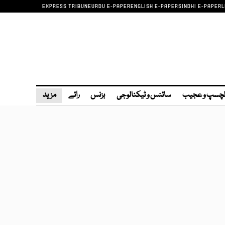
EXPRESS TRIBUNE
URDU E-PAPER
ENGLISH E-PAPER
SINDHI E-PAPER
L
چسپ و عجیب
سائنس و ٹیکنالوجی
بزنس
رائے
مزید