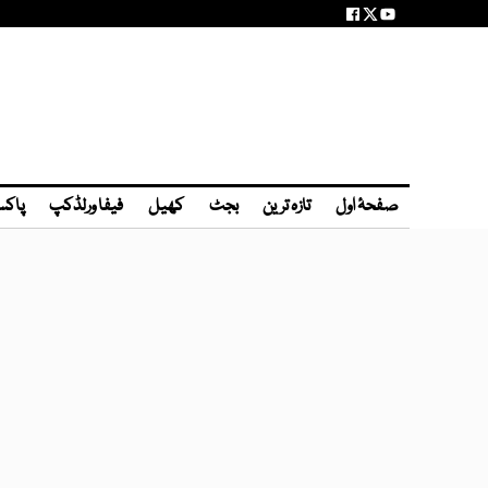
صفحۂ اول
تازہ ترین
بجٹ
کھیل
فیفا ورلڈکپ
پاکس