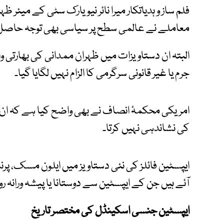
فلم ساز و ہدیاتکار میرا نائر نیویارک سٹی کے میئر
معاملے نے عالمی سطح پر سیاسی بھی توجہ حاص
البتہ ان دستاویزات میں ظہران ممدانی کی بھارتی وا
جرم یا غیر قانونی سرگرمی کا الزام نہیں لگایا گیا۔
امریکی محکمۂ انصاف نے بھی واضح کیا ہے کہ ان
کی نشاندہی نہیں کرتا۔
ایپسٹین فائلز کی نئی دستاویز میں ایلون مسک، پرن
آئے ہیں جن کے ایپسٹین سے دوستانا یا پیشہ ورانہ ر
ایپسٹین جنسی اسکینڈل کی مختصر تاریخ