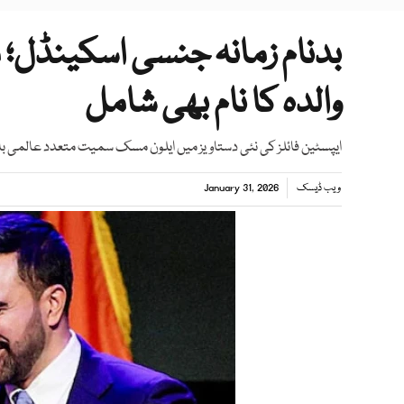
بدنام زمانہ جنسی اسکینڈل؛ 
والدہ کا نام بھی شامل
ایپسٹین فائلز کی نئی دستاویز میں ایلون مسک سمیت متعدد عالمی باا
ویب ڈیسک
January 31, 2026