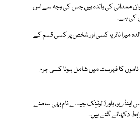
 ظہران ممدانی کی والدہ ہیں جس کی وجہ سے اس
ل کی ہے۔
لدہ میرا نائر یا کسی اور شخص پر کسی قسم کے
 ناموں کا فہرست میں شامل ہونا کسی جرم
س اینڈریو، ہاورڈ لوٹنِک جیسے نام بھی سامنے
وابط دکھائے گئے ہیں۔