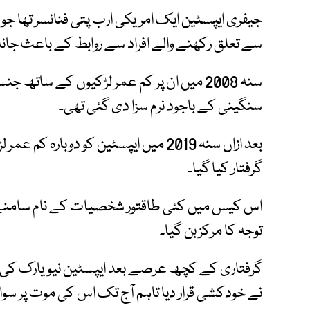
جیفری ایپسٹین ایک امریکی ارب پتی فنانسر تھا جو 
سے تعلق رکھنے والے افراد سے روابط کے باعث جانا ج
سنہ 2008 میں ان پر کم عمر لڑکیوں کے ساتھ 
سنگینی کے باجود نرم سزا دی گئی تھی۔
بعد ازاں سنہ 2019 میں ایپسٹین کو دو
گرفتار کیا گیا۔
اس کیس میں کئی طاقتور شخصیات کے نام سامنے 
توجہ کا مرکز بن گیا۔
گرفتاری کے کچھ عرصے بعد ایپسٹین نیویارک کی 
نے خودکشی قرار دیا تاہم آج تک اس کی موت پر سوال