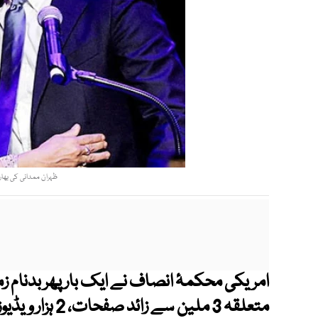
ظہران ممدانی کی بھارت
امریکی محکمۂ انصاف نے ایک بار پھر بدنام
متعلقہ 3 ملین سے