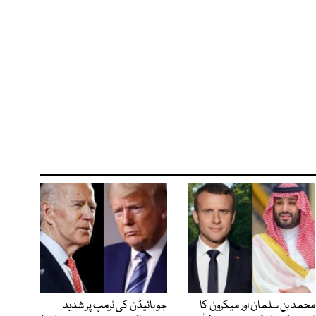
محمد بن سلمان اور میکرون کا
جو بائیڈن کی ٹرمپ پر شدید