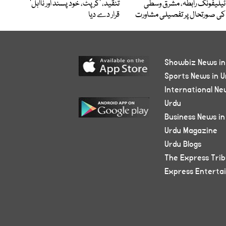
ٹیلیفونک رابطہ، مشرق وسطیٰ
تنقید، ’کرپٹ، خود پسند اور نااہل‘
کی صورتحال پر تفصیلی مشاورت
قرار دے دیا
Showbiz News in
Sports News in U
International Ne
Urdu
Business News in
Urdu Magazine
Urdu Blogs
The Express Tri
Express Enterta