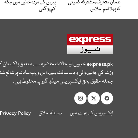
عمان متحرک، مشترکہ کمیٹی
پیرس کے مردہ خانوں میں جگہ
کا پہلا اہم اجلاس
کم پڑ گئی
express.pk
خبروں اور حالات حاضرہ سے متعلق پاکستان 
وزٹ کی جانے والی ویب سائٹ ہے۔ اس ویب سائٹ پر شائع شدہ
جملہ حقوق بحق ایکسپریس میڈیا گروپ محفوظ ہیں۔
ایکسپریس کے بارے میں
ضابطہ اخلاق
Privacy Policy