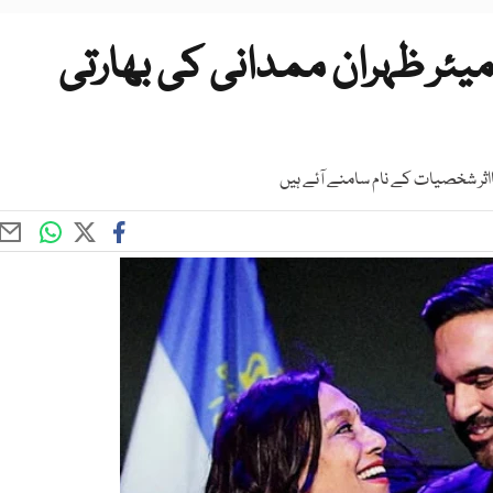
میئر ظہران ممدانی کی بھارتی
ثر شخصیات کے نام سامنے آئے ہیں