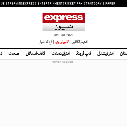
IVE STREAMING
EXPRESS ENTERTAINMENT
CRICKET PAKISTAN
TODAY'S PAPER
JUNE 30, 2026
اشتہار لگائیں |
لائیو ٹی وی
| آج کا اخبار
تان
انٹر نیشنل
ٹاپ ٹرینڈ
انٹرٹینمنٹ
لائف اسٹائل
صحت
دل