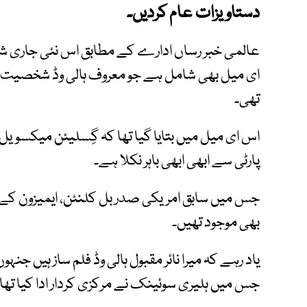
دستاویزات عام کردیں۔
ای میل بھی شامل ہے جو معروف ہالی وڈ شخصیت پ
تھی۔
اس ای میل میں بتایا گیا تھا کہ گِسلیئن میکسویل 
پارٹی سے ابھی ابھی باہر نکلا ہے۔
جس میں سابق امریکی صدر بل کلنٹن، ایمیزون کے سی ا
بھی موجود تھیں۔
جس میں ہلیری سوئینک نے مرکزی کردار ادا کیا تھا۔