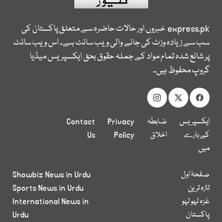
express.pk
خبروں اور حالات حاضرہ سے متعلق پاکستان کی
سب سے زیادہ وزٹ کی جانے والی ویب سائٹ ہے۔ اس ویب سائٹ
پر شائع شدہ تمام مواد کے جملہ حقوق بحق ایکسپریس میڈیا
گروپ محفوظ ہیں۔
ایکسپریس
ضابطہ
Privacy
Contact
کے بارے
اخلاق
Policy
Us
میں
صفحۂ اول
Showbiz News in Urdu
تازہ ترین
Sports News in Urdu
غزہ لہو لہو
International News in
پاکستان
Urdu