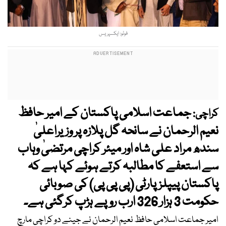
فوٹو: ایکسپریس
جماعت اسلامی پاکستان کے امیر حافظ
کراچی:
نعیم الرحمان نے سانحہ گل پلازہ پر وزیراعلیٰ
سندھ مراد علی شاہ اور میئر کراچی مرتضیٰ وہاب
سے استعفے کا مطالبہ کرتے ہوئے کہا ہے کہ
پاکستان پیپلزپارٹی (پی پی پی) کی صوبائی
حکومت 3 ہزار 326 ارب روپے ہڑپ کرگئی ہے۔
امیر جماعت اسلامی حافظ نعیم الرحمان نے جینے دو کراچی مارچ