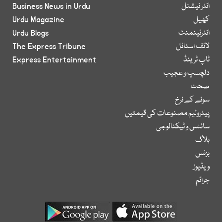
انٹر نیشنل
Business News in Urdu
کھیل
Urdu Magazine
انٹرٹینمنٹ
Urdu Blogs
لائف اسٹائل
The Express Tribune
ٹاپ ٹرینڈ
Express Entertainment
دلچسپ و عجیب
صحت
سونے کے نرخ
پیٹرولیم مصنوعات کی قیمتیں
سائنس و ٹیکنالوجی
بلاگ
بزنس
ویڈیوز
جرائم