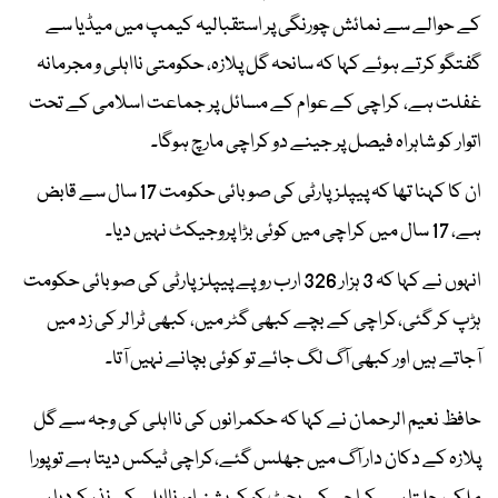
کے حوالے سے نمائش چورنگی پر استقبالیہ کیمپ میں میڈیا سے
گفتگو کرتے ہوئے کہا کہ سانحہ گل پلازہ، حکومتی نااہلی و مجرمانہ
غفلت ہے، کراچی کے عوام کے مسائل پر جماعت اسلامی کے تحت
اتوار کو شاہراہ فیصل پر جینے دو کراچی مارچ ہوگا۔
ان کا کہنا تھا کہ پیپلزپارٹی کی صوبائی حکومت 17 سال سے قابض
ہے، 17 سال میں کراچی میں کوئی بڑا پروجیکٹ نہیں دیا۔
انہوں نے کہا کہ 3 ہزار 326 ارب روپے پیپلزپارٹی کی صوبائی حکومت
ہڑپ کر گئی،کراچی کے بچے کبھی گٹر میں، کبھی ٹرالر کی زد میں
آجاتے ہیں اور کبھی آگ لگ جائے تو کوئی بچانے نہیں آتا۔
حافظ نعیم الرحمان نے کہا کہ حکمرانوں کی نااہلی کی وجہ سے گل
پلازہ کے دکان دار آگ میں جھلس گئے،کراچی ٹیکس دیتا ہے تو پورا