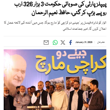
پیپلزپارٹی کی صوبائی حکومت 3 ہزار 326 ارب
روپے ہڑپ کر گئی، حافظ نعیم الرحمان
اتوار کو شاہراہ فیصل پر 'جینے دو کراچی کو' مارچ ہوگا، جس میں آئندہ کے لائحہ عمل کا
اعلان کروں گا، امیر جماعت اسلامی
عامر خان
January 31, 2026