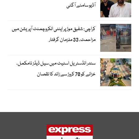
آڈیو سامنے آگئی
کراچی: شفیق موڑ پر اینٹی انکروچمنٹ آپریشن میں
مزاحمت، 33 ملزمان گرفتار
سندر انڈسٹریل اسٹیٹ میں سیل ڈیڈز نامکمل،
خزانے کو 70 کروڑ سے زائد کا نقصان