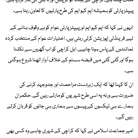
ملک چلتا ہے،کراچی کے بجٹ کو کرپشن اور نااہلی کی نذر کردیا ہے،
پیپلزپارٹی کو ہمیشہ ایم کیو ایم کی طرح پارٹیوں کا تعاون رہتا ہے۔
انہوں نے کہا کہ ایم کیو ایم اور پیپلزپارٹی عوام کو بے وقوف بنانے کے
لیے فرینڈلی اپوزیشن کرتی رہتی ہیں، اختیارات عوام کے منتخب کردہ
نمائندوں کے پاس ہونا چاہیے، اہل کراچی کو اب گھروں سے نکلنا
ہوگا اور گلی گلی میں قبضہ سسٹم کے خلاف آواز اٹھنا شروع ہوگئی
ہے۔
ان کا کہنا تھا کہ ایک زبردست مزاحمت اور جدوجہد کرنے کی
ضرورت ہے ورنہ یہ اسی طرح شہریوں کو مارتے رہیں گے، حکمران
ہمارے ہی ٹیکسوں کے پیسوں سے ہماری ہی جانوں کو قربان کرتے
رہیں گے۔
امیر جماعت اسلامی نے کہا کہ کراچی کے شہری چاہے وہ کسی بھی