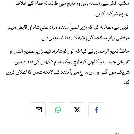
مکتبہ فکر سے وابستہ ہوں وہ مارچ میں ظالمانہ نظام کے خلاف
بھرپور شرکت کریں۔
انہوں نے مطالبہ کیا کہ وزیر اعلیٰ سندھ مراد علی شاہ اور قابض میئر
مرتضیٰ وہاب سانحہ گل پلازہ کے بعد استعفیٰ دیں۔
حافظ نعیم الرحمان نے کہا کہ اتوار کو شاہراہ فیصل پر عظیم الشان و
تاریخی جینے دو کراچی کو مارچ ہوگا، عوام لاکھوں کی تعداد میں
شریک ہوں گے اور اس مارچ میں آئندہ کے لائحہ عمل کا اعلان کروں
گا۔