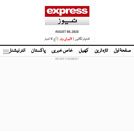
AUGUST 08, 2026
اشتہار لگائیں |
لائیو ٹی وی
| آج کا اخبار
صفحۂ اول
تازہ ترین
کھیل
خاص خبریں
پاکستان
انٹر نیشنل
ٹا