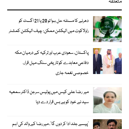
متعلقہ
دھرنے کا مسئلہ حل ہوا تو 20 یا 21 اگست کو
راولاکوٹ میں الیکشن ممکن: چیف الیکشن کمشنر
پاکستان، سعودی عرب اور ترکیہ کے درمیان مکہ
دفاعی معاہدے کو تاریخی سنگ میل قرار،
خصوصی نغمہ جاری
میر رضا علی کیس میں پولیس سرجن ڈاکٹر سمعیہ
سید نے خود کو بے بس قرار دے دیا
’پیسے جلد ادا کر دوں گا‘، میر رضا کے والد کی اہم