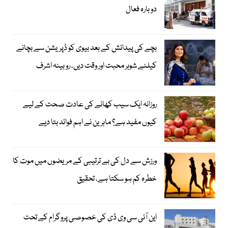
دوبارہ فعال
بچے کی پیدائش کے بعد بیوی کو ڈپریشن سے بچانے
کیلئے شوہر محبت اور وقت دیں، روبینہ اشرف
روزانہ ایک سیب کھانے کی عادت صحت کے لیے
کیوں مفید ہے؟ ماہرین نے اہم فوائد بتا دیے
ورزش سے دل کی بے ترتیبی کے مریضوں میں موت کا
خطرہ کم ہو سکتا ہے، تحقیق
این آئی سی وی ڈی کی خصوصی پروگرام کے تحت