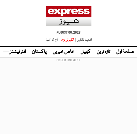
AUGUST 08, 2026
اشتہار لگائیں |
لائیو ٹی وی
| آج کا اخبار
صفحۂ اول
تازہ ترین
کھیل
خاص خبریں
پاکستان
انٹر نیشنل
ٹا