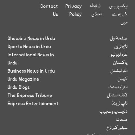
ایکسپریس
ضابطہ
Privacy
Contact
کے بارے
اخلاق
Policy
Us
میں
صفحۂ اول
Showbiz News in Urdu
تازہ ترین
Sports News in Urdu
غزہ لہو لہو
International News in
پاکستان
Urdu
انٹر نیشنل
Business News in Urdu
کھیل
Urdu Magazine
انٹرٹینمنٹ
Urdu Blogs
لائف اسٹائل
The Express Tribune
ٹاپ ٹرینڈ
Express Entertainment
دلچسپ و عجیب
صحت
سونے کے نرخ