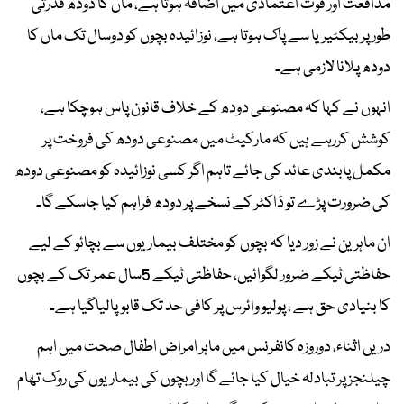
مدافعت اور قوت اعتمادی میں اضافہ ہوتا ہے، ماں کا دودھ قدرتی
طور پر بیکٹیریا سے پاک ہوتا ہے، نوزائیدہ بچوں کو دوسال تک ماں کا
دودھ پلانا لازمی ہے۔
انہوں نے کہا کہ مصنوعی دودھ کے خلاف قانون پاس ہوچکا ہے،
کوشش کررہے ہیں کہ مارکیٹ میں مصنوعی دودھ کی فروخت پر
مکمل پابندی عائد کی جائے تاہم اگر کسی نوزائیدہ کو مصنوعی دودھ
کی ضرورت پڑے تو ڈاکٹر کے نسخے پر دودھ فراہم کیا جاسکے گا۔
ان ماہرین نے زور دیا کہ بچوں کو مختلف بیماریوں سے بچائو کے لیے
حفاظتی ٹیکے ضرور لگوائیں، حفاظتی ٹیکے 5سال عمر تک کے بچوں
کا بنیادی حق ہے ، پولیو وائرس پر کافی حد تک قابوپالیاگیا ہے۔
دریں اثناء، دوروزہ کانفرنس میں ماہر امراض اطفال صحت میں اہم
چیلنجز پر تبادلہ خیال کیا جائے گا اور بچوں کی بیماریوں کی روک تھام