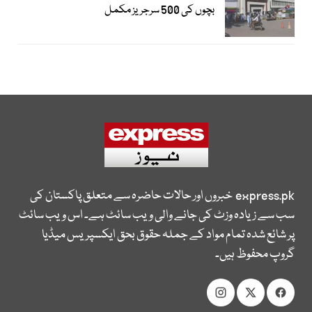
بچوں کی 500 سرجریز مکمل
express.pk
خبروں اور حالات حاضرہ سے متعلق پاکستان کی
سب سے زیادہ وزٹ کی جانے والی ویب سائٹ ہے۔ اس ویب سائٹ
پر شائع شدہ تمام مواد کے جملہ حقوق بحق ایکسپریس میڈیا
گروپ محفوظ ہیں۔