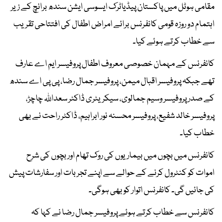
مقامی ہوٹل میں پاکستان پیڈیاٹرک ایسوسی ایشن سندھ برانچ کے زیر
اہتمام دو روزہ قومی کانفرنس برائے امراض اطفال کی افتتاحی تقریب
سے خطاب کرتے ہوئے کیا۔
کانفرنس کے مہمان خصوصی معروف اطفال پروفیسر ایم اے عارف
تھے جبکہ پروفیسر اقبال میمن، پروفیسر جمال رضا، پی پی اے سندھ
کے صدر پروفیسر وسیم جمالوی، سیکریٹری ڈاکٹر سعداللہ چاچڑ،
پروفیسر خالد شفیع، پروفیسر محسنہ نور ابراہیم، ڈاکٹر راحت نے بھی
خطاب کیا۔
کانفرنس میں بچوں میں بیماریوں کی روک تھام اور بچوں کی شرح
اموات کو کنٹرول کرنے کے حوالے سے اپنے تجربات اور سفارشات پیش
کی جائیں گی۔ کانفرنس اتوار کو بھی ہوگی۔
کانفرنس سے خطاب کرتے ہوئے پروفیسر جمال رضا نے کہا کہ