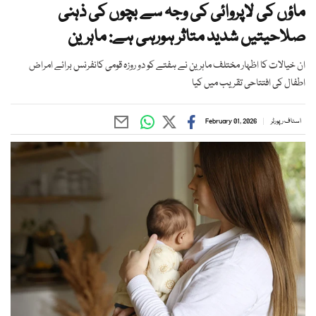
ماؤں کی لاپروائی کی وجہ سے بچوں کی ذہنی
صلاحیتیں شدید متاثر ہورہی ہے: ماہرین
ان خیالات کا اظہار مختلف ماہرین نے ہفتے کو دو روزہ قومی کانفرنس برائے امراض
اطفال کی افتتاحی تقریب میں کیا
اسٹاف رپورٹر
February 01, 2026