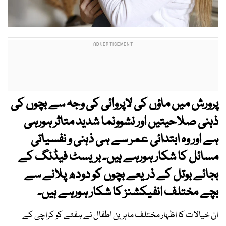
پرورش میں ما
ؤ
ں کی لاپروائی کی وجہ سے بچوں کی
ذہنی صلاحیتیں اور نشوونما شدید متاثر ہورہی
ہے اور وہ ابتدائی عمر سے ہی ذہنی و نفسیاتی
مسائل کا شکار ہورہے ہیں۔ بریسٹ فیڈنگ کے
بجائے بوتل کے ذریعے بچوں کو دودھ پلانے سے
بچے مختلف انفیکشنز کا شکار ہورہے ہیں۔
ان خیالات کا اظہار مختلف ماہرین اطفال نے ہفتے کو کراچی کے