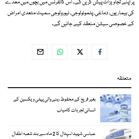
پر اپنے تجاویزات پیش کریں گے۔ اس کانفرنس میں بچوں میں معدے
کی بیماریوں، دماغی، پلمونولوجی، نیورولوجی سمیت متعدی امراض
کے خصوصی سیشن منعقد کیے جائیں گے۔
متعلقہ
بغیر فریج کے محفوظ رہنے والی پہلی ویکسین کے
انسانی تجربات کامیاب
عباسی شہید اسپتال کا 2 ماہ سے بند شعبہ اطفال