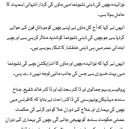
نوزائیدہ بچوں کی ذہنی نشوونما میں ماؤں کی کردار انتہائی اہمیت کا
حامل ہوتا ہے۔
انہوں نے کہا کہ آج کل ماؤں نے اپنے بچوں کو موبائل فون کے حوالے
کردیا ہے جو بچوں کی ذہنی نشوونما کو شدید متاثر کررہی ہے اور بچے
ابتدائی عمر میں ہی ذہنی خلفشار کا شکار ہورہے ہیں۔
انہوں نے کہا کہ نوزائیدہ بچوں اور ماؤں کا انٹرایکشن بچے کی نشوونما
میں بہت ضروری ہے جس کی جانب مائیں توجہ نہیں دے رہی۔
پروفیسر وسیم جمالوی اور ڈاکٹر سعداللہ اور ڈاکٹر خالد شفیع، جناح
سندھ میڈیکل یونیورسٹی کی ڈاکٹر راحت نے بتایا کہ کانفرنس میں
بچوں کی بیماری اور علاج کے دوران خلا کو دور کرنے کی حکمت
عملی حکومت سندھ کو بھیجی جائے گی، بچوں کی بیماری کے دوران