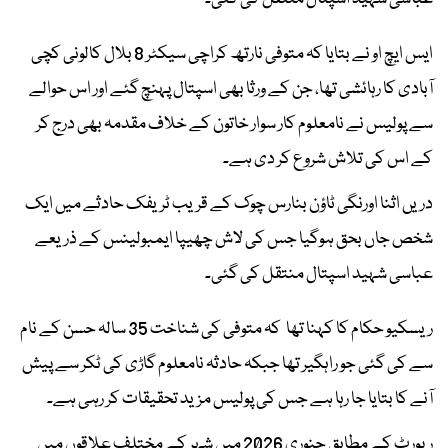
ایس ایچ او نے بتایا کہ متوفی نارتھ کراچی سیکٹر 8 بلال کالونی کچی
آبادی کا رہائشی تھا، جن کے ورثا بھی اسپتال پہنچ گئے اور اس حوالے
سے پولیس نے نامعلوم کار سوار خاتون کے خلاف مقدمہ بھی درج کر
کے اس کی تلاش شروع کر دی ہے۔
دریں اثنا اورنگی ٹاؤن بنارس چوک کے قریب ٹریفک حادثے میں ایک
شخص جاں بحق ہوگیا جس کی لاش چھیپا ایمبولینس کے ذریعے
عباسی شہید اسپتال منتقل کی گئی۔
ریسکیو حکام کا کہنا تھا کہ متوفی کی شناخت 35 سالہ حسن کے نام
سے کی گئی جو راہگیر تھا جبکہ حادثہ نامعلوم گاڑی کی ٹکر سے پیش
آنے کا بتایا جا رہا ہے جس کی پولیس مزید تحقیقات کر رہی ہے۔
رپورٹ کے مطابق جنوری 2026 میں شہر کے مختلف علاقوں میں