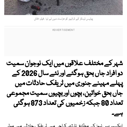
پولیس ٹینکر کے ڈرائیور کو حراست میں لے لیا . فوٹو : فائل
شہر کے مختلف علاقوں میں ایک نوجوان سمیت
دو افراد جاں بحق ہوگئے اور نئے سال 2026 کے
پہلے مہینے جنوری میں ٹریفک حادثات میں
جاں بحق خواتین، بچوں اور بچیوں سمیت مجموعی
تعداد 80 جبکہ زخمیوں کی تعداد 873 ہوگئی
ہے۔
ایکسپریس نیوز کے مطابق نارتھ کراچی میں ٹریفک حادثے میں موٹر