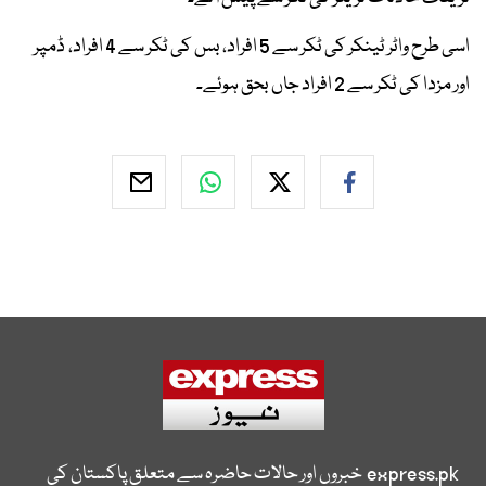
اسی طرح واٹر ٹینکر کی ٹکر سے 5 افراد، بس کی ٹکر سے 4 افراد، ڈمپر
اور مزدا کی ٹکر سے 2 افراد جاں بحق ہوئے۔
express.pk
خبروں اور حالات حاضرہ سے متعلق پاکستان کی