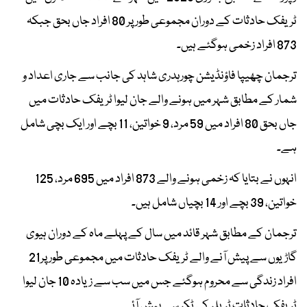
ٹریفک حادثات کے دوران مجموعی طور پر 80 افراد جاں بحق جبکہ
873 افراد زخمی ہوگئے ہیں۔
ترجمان چھیپا فاؤنڈیشن چورہدری شاہد کی جانب سے جاری اعداد و
شمار کے مطابق شہر میں ہونے والے جان لیوا ٹریفک حادثات میں
جاں بحق 80 افراد میں 59 مرد، 9 خواتین، 11 بچے اور ایک بچی شامل
ہے۔
انہوں نے بتایا کہ زخمی ہونے والے 873 افراد میں 695 مرد، 125
خواتین، 39 بچے اور 14 بچیاں شامل ہیں۔
ترجمان کے مطابق شہر قائد میں سال کے پہلے ماہ کے دوران ہیوی
گاڑیوں سے پیش آنے والے ٹریفک حادثات میں مجموعی طور پر21
افراد زندگی سے محروم ہوگئے جس میں سب سے زیادہ 10 جان لیوا
ٹریفک حادثات ٹریلر کی ٹکر سے پیش آئے۔