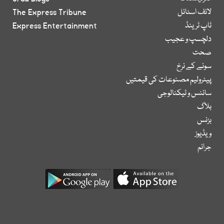
لائف اسٹائل
The Express Tribune
ٹاپ ٹرینڈ
Express Entertainment
دلچسپ و عجیب
صحت
سونے کے نرخ
پیٹرولیم مصنوعات کی قیمتیں
سائنس و ٹیکنالوجی
بلاگ
بزنس
ویڈیوز
جرائم