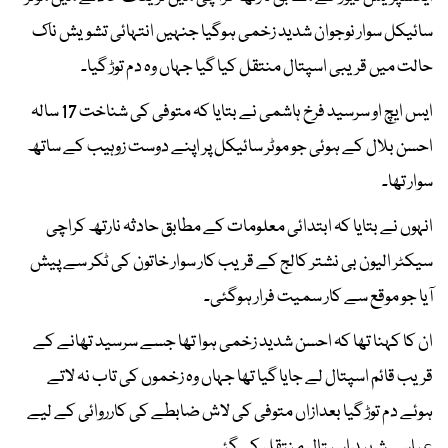
سائیکل سوار نوجوان شدید زخمی ہوگیا جنہیں انتہائی تشویش ناک
حالت میں قریبی اسپتال منتقل کیا گیا جہاں وہ دم توڑ گیا۔
ایس ایچ او سرسید فرخ ہاشمی نے بتایا کہ متوفی کی شناخت 17 سالہ
احسن بلال کے ہوئی جو موٹر سائیکل پر اپنے دوست زوہیب کے ساتھ
سوار تھا۔
انہوں نے بتایا کہ ابتدائی معلومات کے مطابق حادثہ نارتھ کراچی
سیکٹر الیون بی نشتر کالج کے قریب کار سوار خاتون کی ٹکر سے پیش
آیا جو موقع سے کار سمیت فرار ہوگئی۔
ان کا کہنا تھا کہ احسن شدید زخمی ہوا تھا جسے سرسید تھانے کے
قریب قائم اسپتال لے جایا گیا تھا جہاں وہ زخموں کی تاب نہ لاتے
ہوئے دم توڑ گیا بعدازاں متوفی کی لاش ضابطے کی کارروائی کے لیے
عباسی شہید اسپتال منتقل کی گئی۔