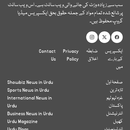
سب سے زیادہ وزٹ کی جانے والی ویب سائٹ ہے۔ اس ویب سائٹ
پر شائع شدہ تمام مواد کے جملہ حقوق بحق ایکسپریس میڈیا
گروپ محفوظ ہیں۔
ایکسپریس
ضابطہ
Privacy
Contact
کے بارے
اخلاق
Policy
Us
میں
صفحۂ اول
Showbiz News in Urdu
تازہ ترین
Sports News in Urdu
غزہ لہو لہو
International News in
پاکستان
Urdu
انٹر نیشنل
Business News in Urdu
کھیل
Urdu Magazine
انٹرٹینمنٹ
Urdu Blogs