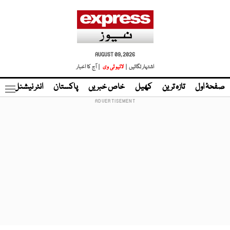
AUGUST 09, 2026
اشتہار لگائیں |
لائیو ٹی وی
| آج کا اخبار
صفحۂ اول
تازہ ترین
کھیل
خاص خبریں
پاکستان
انٹر نیشنل
ٹا