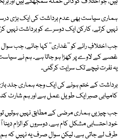
ہیں، جو اختلاف کو ذاتی حملہ سمجھتے ہیں اور ہر بحث 
ہماری سیاست بھی عدم برداشت کی ایک بڑی درسگ
نہیں کرتے، کارکن ایک دوسرے کو برداشت نہیں کر
جب اختلافِ رائے کو ’’غداری‘‘ کہا جائے، جب سوال ا
غصے کے لاوے پر کھڑا ہو جاتا ہے۔ ہم نے سیاست کو
یہ نفرت نیچے تک سرایت کرگئی۔
برداشت کے ختم ہونے کی ایک وجہ ہماری جلد بازی
کامیابی صبر ایک طویل عمل ہے اور ہم شارٹ کٹ
جب چیزیں ہماری مرضی کے مطابق نہیں ہوتیں تو ہم
خود احتسابی مشکل کام ہے، دوسروں کو الزام دینا ا
طرف لے جاتی ہے، لیکن سوال صرف یہ نہیں کہ ہم ن