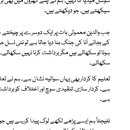
سوشل میڈیا کا نہیں، ہم نے اپنے گھروں میں بھی ب
سیکھتے ہیں، جو دیکھتے ہیں۔
جب والدین معمولی بات پر ایک دوسرے پر چیختے 
کے بجائے اَنا کی جنگ بنا دیا جاتا ہے تو نئی نس
ہونا تو سکھاتے ہیں مگر برداشت کرنا نہیں سکھاتے۔ ان
سکھاتے۔
تعلیم کا کردار بھی یہاں سوالیہ نشان ہے۔ ہم نے ت
ہے۔ کردار سازی، تنقیدی سوچ اور اختلاف کو بر
ہے۔
نتیجتاً ہم ایسے پڑھے لکھے لوگ پیدا کررہے ہیں ج