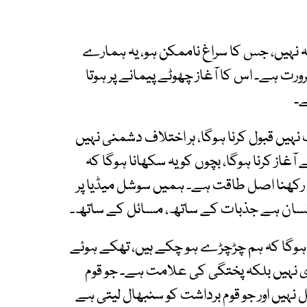
ہ نہیں، جس کا سراغ ناممکن ہو، یہ ہمارے
ت ہے۔ اس کا آغاز چھوٹے پیمانے پر ہوتا
ے۔
نہیں قبول کرنا ہوگا، ہر اختلاف دشمنی نہیں
آغاز کرنا ہوگا، بچوں کو یہ سکھانا ہوگا کہ
 رکھنا اصل طاقت ہے۔ ہمیں سوشل میڈیا پر
 انسان ہے جذبات کے ساتھ، مسائل کے ساتھ۔
ا ہوگا کہ ہم چڑچڑے ہو چکے ہیں، تھکے ہوئے
ی نہیں بلکہ پختگی کی علامت ہے۔ جو قوم
نہیں اور جو قوم برداشت کو سنبھال لیتی ہے