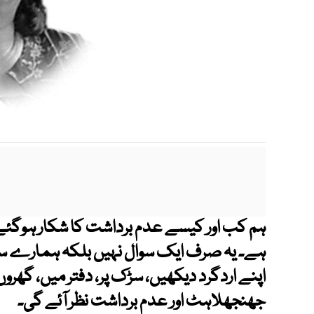
ہم کب اور کیسے عدم برداشت کا شکار ہوگئے، 
ہے۔ یہ صرف ایک سوال نہیں بلکہ ہمارے سم
اپنے اردگرد دیکھیں، سڑک پر، دفتر میں، گھرو
جھنجھلاہٹ اور عدم برداشت نظر آئے گی۔