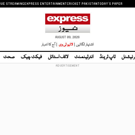
IVE STREAMING
EXPRESS ENTERTAINMENT
CRICKET PAKISTAN
TODAY'S PAPER
AUGUST 09, 2026
اشتہار لگائیں |
لائیو ٹی وی
| آج کا اخبار
ر نیشنل
ٹاپ ٹرینڈ
انٹرٹینمنٹ
لائف اسٹائل
فیکٹ چیک
صحت