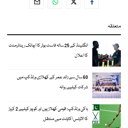
متعلقہ
انگلینڈ کے 25 سالہ فاسٹ بولر کا اچانک ریٹائرمنٹ
کا اعلان
60 سال سے زائد عمر کے کھلاڑی ورلڈکپ میں
شرکت کیلیے روانہ
ہاکی ورلڈکپ: قومی کھلاڑیوں اور کوچز کیلیے 2 کروڑ
کا الاؤنس اکاؤنٹ میں منتقل