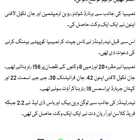
نمیبیا کی جانب سے برنارڈ شولٹز، روبن ٹرمپلمین اور جان نکول لافٹی
ایٹون نے ایک ایک وکٹ حاصل کی۔
اس سے قبل نیدرلینڈز نے ٹاس جیت کر نمیبیا کو پہلے بیٹنگ کرنے
کی دعوت دی تھی۔
نمیبیا نے مقررہ 20 اورز میں 8 وکٹوں کے نقصان پر 156 رنز بنائے تھے۔
جان نکول لافٹی ایٹون 42، جان فرائیلنک 30، جے جے اسمٹ 22 اور
کپتان جرہارڈ ایراسمس 18 رنز بناکر آؤٹ ہوئے تھے۔
نیدرلینڈز کی جانب سے لوگن وین بیک اور باس ڈی لیڈ نے 2،2 جبکہ
فریڈ کلاسن اور آریان دت نے ایک ایک وکٹ حاصل کی تھی۔