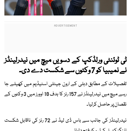
ٹی ٹوئنٹی ورلڈکپ کے دسویں میچ میں نیدرلینڈز
نے نمیبیا کو 7 وکٹوں سے شکست دے دی۔
تفصیلات کے مطابق دہلی کے ارون جیٹلی اسٹیڈیم میں کھیلے جا
رہے میچ میں نیدرلینڈز نے 157 رنز کا ہدف 18 اوورز میں 3 وکٹوں کے
نقصان پر حاصل کرلیا۔
نیدرلینڈز کی جانب سے باس ڈی لیڈ نے 72 رنز کی ناقابل شکست
اننگز کھیل کر ٹیم کو فتح دلوائی۔