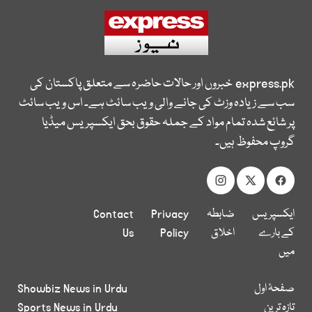
express.pk
خبروں اور حالات حاضرہ سے متعلق پاکستان کی
سب سے زیادہ وزٹ کی جانے والی ویب سائٹ ہے۔ اس ویب سائٹ
پر شائع شدہ تمام مواد کے جملہ حقوق بحق ایکسپریس میڈیا
گروپ محفوظ ہیں۔
ایکسپریس
ضابطہ
Privacy
Contact
کے بارے
اخلاق
Policy
Us
میں
صفحۂ اول
Showbiz News in Urdu
تازہ ترین
Sports News in Urdu