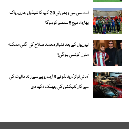
اے سی سی ویمن ٹی 20 کپ کا شیڈول جاری، پاک
بھارت میچ 5 ستمبر کو ہوگا
لیور پول کے بعد فٹبالر محمد صلاح کی اگلی ممکنہ
منزل کونسی ہوگی؟
’مائی ٹوائز‘، رونالڈو نے 8 ارب روپے سے زائد مالیت کی
سپر کار کلیکشن کی جھلک دکھا دی