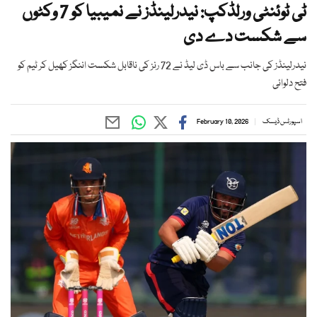
ٹی ٹوئنٹی ورلڈکپ: نیدرلینڈز نے نمیبیا کو 7 وکٹوں
سے شکست دے دی
نیدرلینڈز کی جانب سے باس ڈی لیڈ نے 72 رنز کی ناقابل شکست اننگز کھیل کر ٹیم کو
فتح دلوائی
اسپورٹس ڈیسک
February 10, 2026