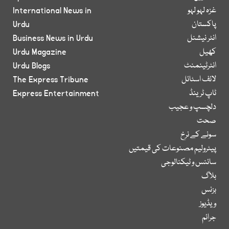
غزہ لہو لہو
International News in
پاکستان
Urdu
انٹر نیشنل
Business News in Urdu
کھیل
Urdu Magazine
انٹرٹینمنٹ
Urdu Blogs
لائف اسٹائل
The Express Tribune
ٹاپ ٹرینڈ
Express Entertainment
دلچسپ و عجیب
صحت
سونے کے نرخ
پیٹرولیم مصنوعات کی قیمتیں
سائنس و ٹیکنالوجی
بلاگ
بزنس
ویڈیوز
جرائم