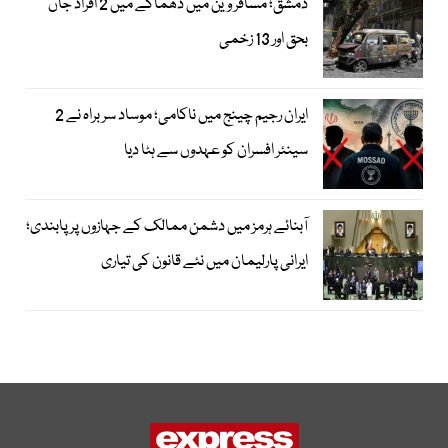
دمشق؛ مسافر وین میں دھماکے میں 2 افراد جاں
بحق اور 13 زخمی
ایران رجیم چینج میں ناکامی؛ موساد سربراہ نے 2
سینئر افسران کو عہدوں سے ہٹا دیا
آبنائے ہرمز میں دشمن ممالک کے جہازوں پر پابندی؛
ایرانی پارلیمان میں نئے قانون کی تیاری