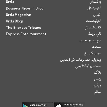
پاکستان
Urdu
انٹر نیشنل
Business News in Urdu
کھیل
Urdu Magazine
انٹرٹینمنٹ
Urdu Blogs
لائف اسٹائل
The Express Tribune
ٹاپ ٹرینڈ
Express Entertainment
دلچسپ و عجیب
صحت
سونے کے نرخ
پیٹرولیم مصنوعات کی قیمتیں
سائنس و ٹیکنالوجی
بلاگ
بزنس
ویڈیوز
جرائم