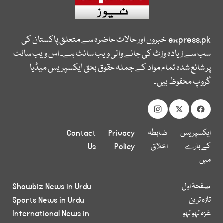
express.pk
خبروں اور حالات حاضرہ سے متعلق پاکستان کی
سب سے زیادہ وزٹ کی جانے والی ویب سائٹ ہے۔ اس ویب سائٹ
پر شائع شدہ تمام مواد کے جملہ حقوق بحق ایکسپریس میڈیا
گروپ محفوظ ہیں۔
ایکسپریس
ضابطہ
Privacy
Contact
کے بارے
اخلاق
Policy
Us
میں
صفحۂ اول
Showbiz News in Urdu
تازہ ترین
Sports News in Urdu
غزہ لہو لہو
International News in