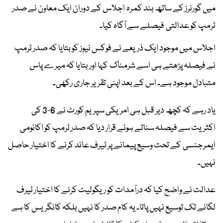
میں گورنرز کے ساتھ بند کمرہ اجلاس کے دوران ایک معاون نے صدر
ٹرمپ کو عدالتی فیصلے سے آگاہ کیا۔
اجلاس میں موجود ایک ذریعے نے فوکس نیوز کو بتایا کہ صدر ٹرمپ
نے فیصلہ پڑھتے ہی اسے شرمناک کہا اور بتایا کہ میرے پاس
متبادل موجود ہے۔ اس کے بعد اپنی تقریر جاری رکھی۔
یاد رہے کہ کچھ دیر قبل ہی امریکی سپریم کورٹ نے 6-3 کی
اکثریت سے فیصلہ سناتے ہوئے قرار دیا کہ صدر ٹرمپ کو اکانومی
ایمرجنسی کے تحت وسیع پیمانے پر ٹیرف عائد کرنے کا اختیار حاصل
نہیں۔
عدالت نے واضح کیا کہ درآمدات کو ریگولیٹ کرنے کا اختیار ٹیرف
لگانے تک توسیع نہیں پاتا۔ یہ کام صدر کا نہیں بلکہ کانگریس کا ہے