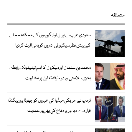
متعلقہ
سعودی عرب نے ایران نواز گروہوں کے ممکنہ حملے
کے پیش نظر سیکیورٹی اداروں کو ہائی الرٹ کر دیا
محمد بن سلمان اور میکرون کا اہم ٹیلیفونک رابطہ،
بحری سلامتی اور دو طرفہ تعاون پر مشاورت
ٹرمپ نے امریکی میڈیا کی خبروں کو جھوٹا پروپیگنڈا
قرار دے دیا، وزیر دفاع کی بھرپور حمایت