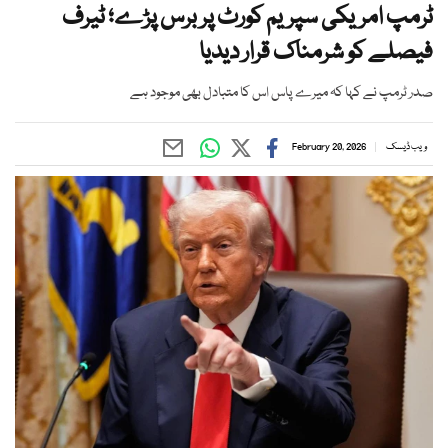
ٹرمپ امریکی سپریم کورٹ پر برس پڑے؛ ٹیرف
فیصلے کو شرمناک قرار دیدیا
صدر ٹرمپ نے کہا کہ میرے پاس اس کا متبادل بھی موجود ہے
ویب ڈیسک
February 20, 2026