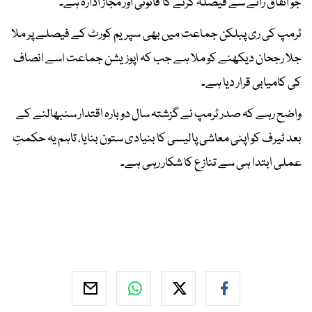
جو اتفاق رائے سے فیصلہ کرنے کا قانونی اور مجاز ادارہ ہے۔
ٹرمپ کی ری پبلکن جماعت میں بھی سپریم کورٹ کے فیصلے پر ملا
جلا رجحان دیکھنے کو ملا ہے جب کہ اپوزیشن جماعت اسے انصاف
کی کامیابی قرار دیا ہے۔
واضح رہے کہ صدر ٹرمپ نے گزشتہ سال دوبارہ اقتدار سنبھالنے کے
بعد ٹیرف کو اپنی معاشی پالیسی کا بنیادی ستون بنایا، تاہم یہ حکمتِ
عملی ابتدا ہی سے تنازع کا شکار رہی ہے۔