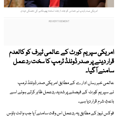
امریکی صدر ٹرمپ نے حماس کو جلد از جلد اسلحہ پھینکنے کی دھمکی دیدی
امریکی سپریم کورٹ کے عالمی ٹیرف کو کالعدم
قرار دینے پر صدر ڈونلڈ ٹرمپ کا سخت ردعمل
سامنے آگیا۔
عالمی خبر رساں ادارے کے مطابق امریکی صدر ڈونلڈ ٹرمپ
نے سپریم کورٹ کے فیصلے پر شدید ردِعمل ظاہر کرتے ہوئے اسے
باعثِ شرم قرار دیا ہے۔
فوکس نیوز کے مطابق یہ ردِعمل اس وقت سامنے آیا جب وائٹ ہاؤس