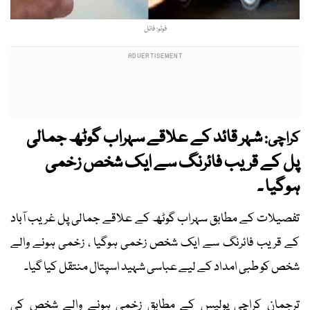
فوٹو: فائل
شہر قائد کے علاقے سہراب گوٹھ جمالی
کراچی:
پل کے قریب فائرنگ سے ایک شخص زخمی
ہوگیا ۔
تفصیلات کے مطابق سہراب گوٹھ کے علاقے جمالی پل غریب آباد
کے قریب فائرنگ سے ایک شخص زخمی ہوگیا ، زخمی ہونے والے
شخص کو طبی امداد کے لیے عباسی شہید اسپتال منتقل کیا گیا۔
ترجمان کراچی پولیس کے مطابق زخمی ہونے والے شخص کی