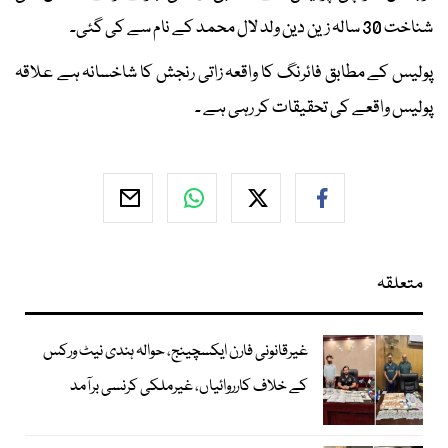
شناخت 30 سالہ زین دین ولد لال محمد کے نام سے کی گئی۔
پولیس کے مطابق فائرنگ کا واقعہ زاتی رنجش کا شاخسانہ ہے علاقہ
پولیس واقعے کی تحقیقات کر رہی ہے ۔
متعلقہ
غیرقانونی فارن ایکسچینج، حوالہ ہندی نیٹ ورکس
کے خلاف کارروائیاں، غیرملکی کرنسی برآمد