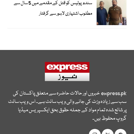
سندھ پولیس کو قتل کے مقدمے میں 5 سال سے
مطلوب اشتہاری لاہور سے گرفتار
express.pk
خبروں اور حالات حاضرہ سے متعلق پاکستان کی
سب سے زیادہ وزٹ کی جانے والی ویب سائٹ ہے۔ اس ویب سائٹ
پر شائع شدہ تمام مواد کے جملہ حقوق بحق ایکسپریس میڈیا
گروپ محفوظ ہیں۔