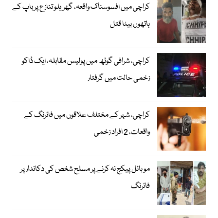
کراچی میں افسوسناک واقعہ، گھریلو تنازع پر باپ کے
ہاتھوں بیٹا قتل
کراچی، شرافی گوٹھ میں پولیس مقابلہ، ایک ڈاکو
زخمی حالت میں گرفتار
کراچی، شہر کے مختلف علاقوں میں فائرنگ کے
واقعات، 2 افراد زخمی
موبائل پیکج نہ کرنے پر مسلح شخص کی دکاندار پر
فائرنگ