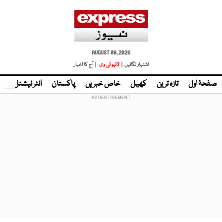
AUGUST 08, 2026
اشتہار لگائیں |
لائیو ٹی وی
| آج کا اخبار
صفحۂ اول
تازہ ترین
کھیل
خاص خبریں
پاکستان
انٹر نیشنل
ٹا