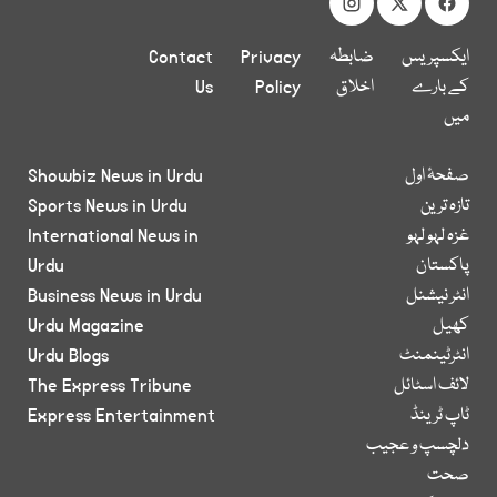
ایکسپریس
ضابطہ
Privacy
Contact
کے بارے
اخلاق
Policy
Us
میں
صفحۂ اول
Showbiz News in Urdu
تازہ ترین
Sports News in Urdu
غزہ لہو لہو
International News in
پاکستان
Urdu
انٹر نیشنل
Business News in Urdu
کھیل
Urdu Magazine
انٹرٹینمنٹ
Urdu Blogs
لائف اسٹائل
The Express Tribune
ٹاپ ٹرینڈ
Express Entertainment
دلچسپ و عجیب
صحت