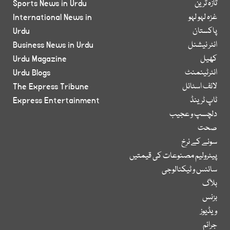
تازہ ترین
Sports News in Urdu
غزہ لہو لہو
International News in
پاکستان
Urdu
انٹر نیشنل
Business News in Urdu
کھیل
Urdu Magazine
انٹرٹینمنٹ
Urdu Blogs
لائف اسٹائل
The Express Tribune
ٹاپ ٹرینڈ
Express Entertainment
دلچسپ و عجیب
صحت
سونے کے نرخ
پیٹرولیم مصنوعات کی قیمتیں
سائنس و ٹیکنالوجی
بلاگ
بزنس
ویڈیوز
جرائم