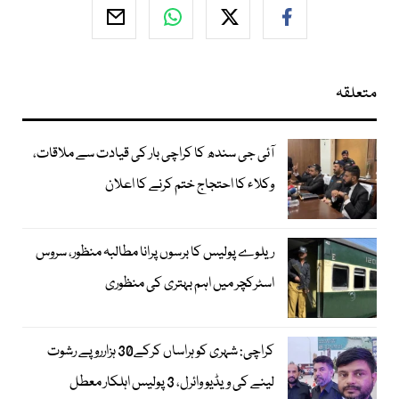
متعلقہ
آئی جی سندھ کا کراچی بار کی قیادت سے ملاقات،
وکلاء کا احتجاج ختم کرنے کا اعلان
ریلوے پولیس کا برسوں پرانا مطالبہ منظور، سروس
اسٹرکچر میں اہم بہتری کی منظوری
کراچی: شہری کو ہراساں کرکے30 ہزارروپے رشوت
لینے کی ویڈیو وائرل، 3 پولیس اہلکار معطل