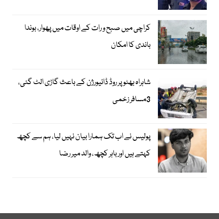
کراچی میں صبح و رات کے اوقات میں پھوار، بوندا
باندی کا امکان
شاہراہ بھٹو پر روڈ ڈائیورژن کے باعث گاڑی الٹ گئی،
3مسافر زخمی
پولیس نے اب تک ہمارا بیان نہیں لیا، ہم سے کچھ
کہتے ہیں اور باہر کچھ، والد میر رضا