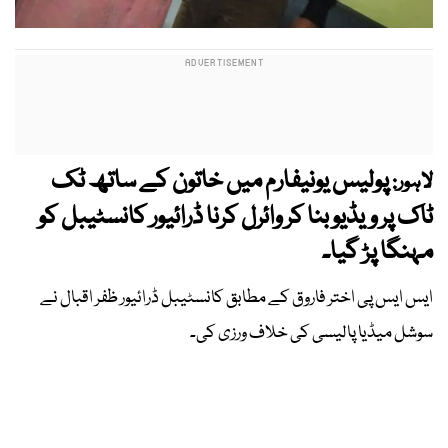
پولیس یونیفارم میں خاتون کے ساتھ ٹک
لاہور:
ٹاک پر ویڈیو بنا کر وائرل کرنا ڈرائیور کانسٹیبل کو
مہنگا پڑ گیا۔
ایس ایس پی اختر فاروق کے مطابق کانسٹیبل ڈرائیور ظفر اقبال نے
سوشل میڈیا پالیسی کی خلاف ورزی کی۔