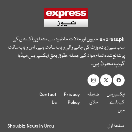
express.pk
خبروں اور حالات حاضرہ سے متعلق پاکستان کی
سب سے زیادہ وزٹ کی جانے والی ویب سائٹ ہے۔ اس ویب سائٹ
پر شائع شدہ تمام مواد کے جملہ حقوق بحق ایکسپریس میڈیا
گروپ محفوظ ہیں۔
ایکسپریس
ضابطہ
Privacy
Contact
کے بارے
اخلاق
Policy
Us
میں
صفحۂ اول
Showbiz News in Urdu