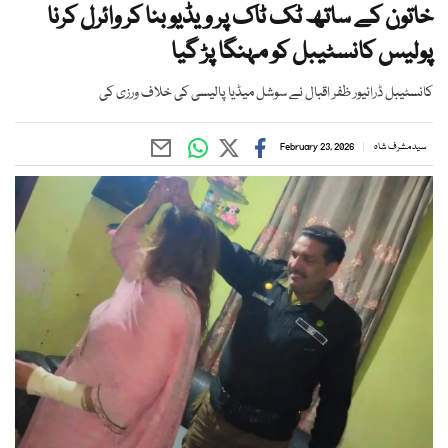
خاتون کے ساتھ ٹک ٹاک پر ویڈیو بنا کر وائرل کرنا
پولیس کانسٹیبل کو مہنگا پڑ گیا
کانسٹیبل ڈرائیور ظفر اقبال نے سوشل میڈیا پالیسی کی خلاف ورزی کی
سید مشرف شاہ
February 23, 2026