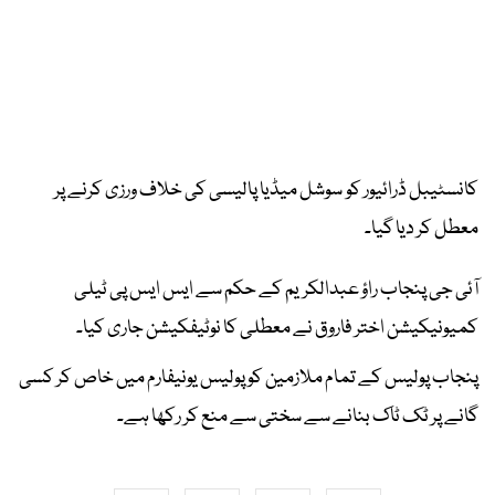
کانسٹیبل ڈرائیور کو سوشل میڈیا پالیسی کی خلاف ورزی کرنے پر
معطل کر دیا گیا۔
آئی جی پنجاب راؤ عبدالکریم کے حکم سے ایس ایس پی ٹیلی
کمیونیکیشن اختر فاروق نے معطلی کا نوٹیفکیشن جاری کیا۔
پنجاب پولیس کے تمام ملازمین کو پولیس یونیفارم میں خاص کر کسی
گانے پر ٹک ٹاک بنانے سے سختی سے منع کر رکھا ہے۔