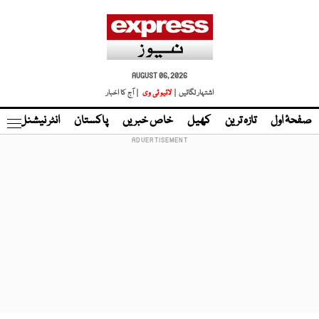
AUGUST 06, 2026
اشتہار لگائیں |
لائیو ٹی وی
| آج کا اخبار
صفحۂ اول
تازہ ترین
کھیل
خاص خبریں
پاکستان
انٹر نیشنل
ٹا