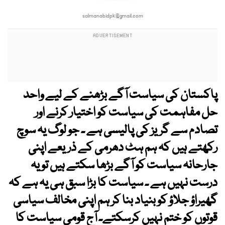
salmanabidpk@gmail.com
پاکستان کی سیاست آگے بڑھنے کے لیے واحد
حل مفاہمت کی سیاست کو اختیار کرنے اور
تصادم سے گریز کی پالیسی ہے ۔ جو لوگ یہ سوچ
رکھتے ہیں کہ ہم ہٹ دھرمی کے ذریعے اپنی
جارحانہ سیاست کو آگے بڑھا سکتے ہیں تو یہ
درست نہیں ہے ۔ سیاست کا بڑا سبق ہی یہ ہے کہ
گھیراؤ جلاؤ کو بنیاد بنا کر ہم اپنی مخالف سیاسی
قوتوں کو ختم نہیں کرسکتے۔ آج قومی سیاست کا