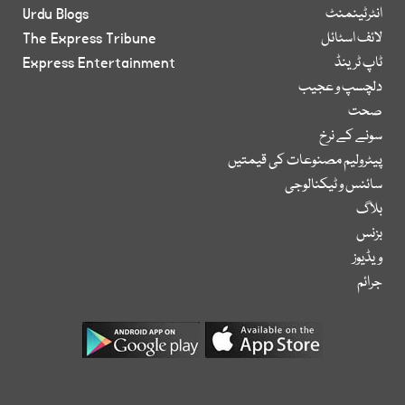
انٹرٹینمنٹ
Urdu Blogs
لائف اسٹائل
The Express Tribune
ٹاپ ٹرینڈ
Express Entertainment
دلچسپ و عجیب
صحت
سونے کے نرخ
پیٹرولیم مصنوعات کی قیمتیں
سائنس و ٹیکنالوجی
بلاگ
بزنس
ویڈیوز
جرائم