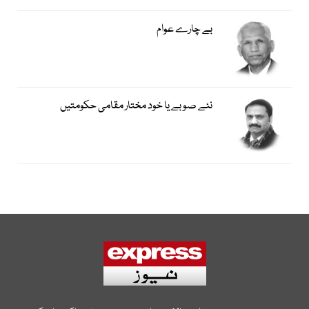
بے چارے عوام
نئے صوبے یا خود مختار مقامی حکومتیں