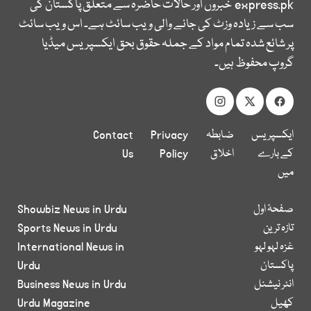
express.pk
خبروں اور حالات حاضرہ سے متعلق پاکستان کی
سب سے زیادہ وزٹ کی جانے والی ویب سائٹ ہے۔ اس ویب سائٹ
پر شائع شدہ تمام مواد کے جملہ حقوق بحق ایکسپریس میڈیا
گروپ محفوظ ہیں۔
ایکسپریس
ضابطہ
Privacy
Contact
کے بارے
اخلاق
Policy
Us
میں
صفحۂ اول
Showbiz News in Urdu
تازہ ترین
Sports News in Urdu
غزہ لہو لہو
International News in
پاکستان
Urdu
انٹر نیشنل
Business News in Urdu
کھیل
Urdu Magazine