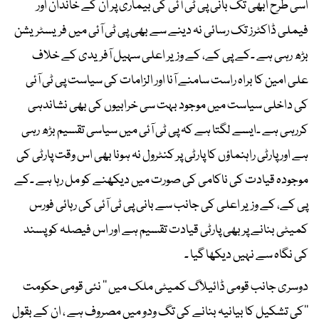
اسی طرح ابھی تک بانی پی ٹی آئی کی بیماری پر ان کے خاندان اور
فیملی ڈاکٹرز تک رسائی نہ دینے سے بھی پی ٹی آئی میں فریسٹریشن
بڑھ رہی ہے ۔کے پی کے، کے وزیر اعلی سہیل آفریدی کے خلاف
علی امین کا براہ راست سامنے آنا اور الزامات کی سیاست پی ٹی آئی
کی داخلی سیاست میں موجود بہت سی خرابیوں کی بھی نشاندہی
کررہی ہے ۔ایسے لگتا ہے کہ پی ٹی آئی میں سیاسی تقسیم بڑھ رہی
ہے اور پارٹی راہنماؤں کا پارٹی پر کنٹرول نہ ہونا بھی اس وقت پارٹی کی
موجودہ قیادت کی ناکامی کی صورت میں دیکھنے کو مل رہا ہے ۔کے
پی کے، کے وزیر اعلی کی جانب سے بانی پی ٹی آئی کی رہائی فورس
کمیٹی بنانے پر بھی پارٹی قیادت تقسیم ہے اور اس فیصلہ کو پسند
کی نگاہ سے نہیں دیکھا گیا ۔
دوسری جانب قومی ڈائیلاگ کمیٹی ملک میں ’’ نئی قومی حکومت
‘‘کی تشکیل کا بیانیہ بنانے کی تگ ودو میں مصروف ہے ، ان کے بقول