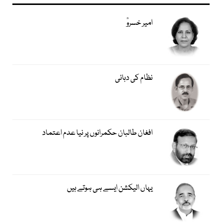
امیر خسروؒ
نظام کی دہائی
افغان طالبان حکمرانوں پر نیا عدم اعتماد
یہاں الیکشن ایسے ہی ہوتے ہیں