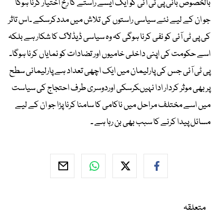
بالخصوص بانی پی ٹی آئی کو ایک ایسے راستے کا رخ اختیار کرنا ہوگا
جو ان کے لیے نئے سیاسی راستوں کی تلاش میں مددکرسکے ۔اس تاثر
کی پی ٹی آئی کو نفی کرنا ہوگی کہ وہ سیاسی ڈیڈلاک کا شکار ہے بلکہ
اسے حکومت کی اپنی داخلی خامیوں اور تضادات کو نمایاں کرنا ہوگا۔
پی ٹی آئی جس کی پارلیمان میں ایک اچھی تعداد ہے پارلیمانی سطح
پر بھی موثر کردار ادا نہیںکرسکی اوردوسری طرف احتجاج کی سیاست
میں اسے مختلف مراحل میں ناکامی کا سامنا کرنا پڑا جو ان کے لیے
مسائل پیدا کرنے کا سبب بھی بن رہا ہے ۔
متعلقہ