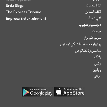
انٹرٹینمنٹ
Urdu Blogs
لائف اسٹائل
The Express Tribune
ٹاپ ٹرینڈ
Express Entertainment
دلچسپ و عجیب
صحت
سونے کے نرخ
پیٹرولیم مصنوعات کی قیمتیں
سائنس و ٹیکنالوجی
بلاگ
بزنس
ویڈیوز
جرائم