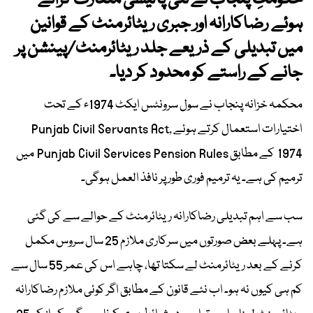
حکومتِ پنجاب نے نئی پالیسی متعارف کراتے
ہوئے رضاکارانہ اور جبری ریٹائرمنٹ کے قوانین
میں تبدیلی کے ذریعے جلد ریٹائرمنٹ/پینشن پر
جانے کے راستے کو محدود کر دیا۔
محکمہ خزانہ پنجاب نے سول سرونٹس ایکٹ 1974ء کے تحت
اختیارات استعمال کرتے ہوئے Punjab Civil Servants Act,
1974 کے مطابق Punjab Civil Services Pension Rules میں
ترمیم کی ہے۔ یہ ترمیم فوری طور پر نافذ العمل ہوگی۔
سب سے اہم تبدیلی رضاکارانہ ریٹائرمنٹ کے حوالے سے کی گئی
ہے۔ پہلے بعض صورتوں میں سرکاری ملازم 25 سال سروس مکمل
کرنے کے بعد ریٹائرمنٹ لے سکتا تھا، چاہے اس کی عمر 55 سال سے
کم ہی کیوں نہ ہو۔ اب نئے قانون کے مطابق اگر کوئی ملازم رضاکارانہ