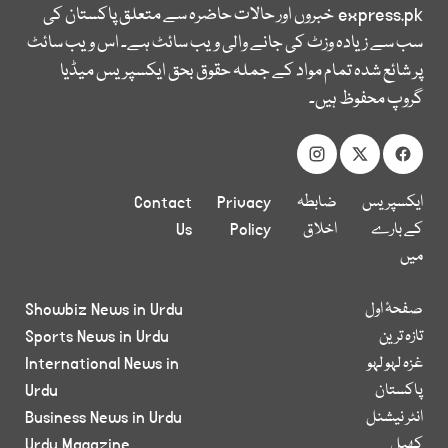
express.pk
خبروں اور حالات حاضرہ سے متعلق پاکستان کی
سب سے زیادہ وزٹ کی جانے والی ویب سائٹ ہے۔ اس ویب سائٹ
پر شائع شدہ تمام مواد کے جملہ حقوق بحق ایکسپریس میڈیا
گروپ محفوظ ہیں۔
ایکسپریس
ضابطہ
Privacy
Contact
کے بارے
اخلاق
Policy
Us
میں
صفحۂ اول
Showbiz News in Urdu
تازہ ترین
Sports News in Urdu
غزہ لہو لہو
International News in
پاکستان
Urdu
انٹر نیشنل
Business News in Urdu
کھیل
Urdu Magazine