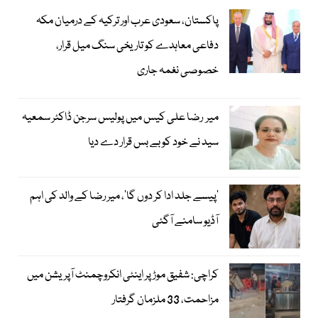
پاکستان، سعودی عرب اور ترکیہ کے درمیان مکہ
دفاعی معاہدے کو تاریخی سنگ میل قرار،
خصوصی نغمہ جاری
میر رضا علی کیس میں پولیس سرجن ڈاکٹر سمعیہ
سید نے خود کو بے بس قرار دے دیا
’پیسے جلد ادا کر دوں گا‘، میر رضا کے والد کی اہم
آڈیو سامنے آگئی
کراچی: شفیق موڑ پر اینٹی انکروچمنٹ آپریشن میں
مزاحمت، 33 ملزمان گرفتار