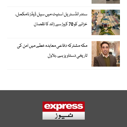
سندر انڈسٹریل اسٹیٹ میں سیل ڈیڈز نامکمل،
خزانے کو 70 کروڑ سے زائد کا نقصان
مکہ مشترکہ دفاعی معاہدہ خطے میں امن کی
تاریخی دستاویز ہے، بلاول