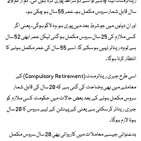
ریٹائرمنٹ لینا چاہے تو اسے دو شرائط پوری کرنا ہوں گی، کم از کم 25
سال قابلِ شمار سروس مکمل ہو۔ عمر 55 سال ہو چکی ہو۔
اور ان دونوں میں جو شرط بعد میں پوری ہو، وہ لاگو ہوگی۔ یعنی اگر
کسی ملازم کی 25 سال سروس مکمل ہو گئی لیکن عمر ابھی 52 سال
ہے تو وہ ریٹائر نہیں ہو سکے گا، اسے 55 سال کی عمر مکمل ہونے کا
انتظار کرنا ہوگا۔
اسی طرح جبری ریٹائرمنٹ (Compulsory Retirement) کے
معاملے میں بھی وضاحت کی گئی ہے کہ 20 سال کی قابلِ شمار
سروس مکمل ہونے کے بعد بعض حالات میں حکومت کسی ملازم کو
جبری ریٹائر کر سکتی ہے یعنی کے پینشن کے لیے سروس کا 20 سال
ہونا لازم ہوگا۔
بدعنوانی جیسے معاملات میں کارروائی بھی 20 سال سروس مکمل