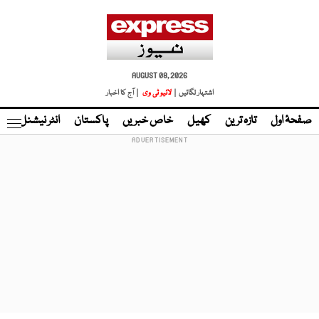
AUGUST 08, 2026
اشتہار لگائیں |
لائیو ٹی وی
| آج کا اخبار
صفحۂ اول
تازہ ترین
کھیل
خاص خبریں
پاکستان
انٹر نیشنل
ٹا