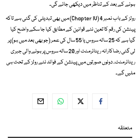
ہونے کے بعد کے تناظر میں دیکھی جائے گی۔
رولز کے باب نمبر 4 (Chapter IV) میں بھی تبدیلی کی گئی ہے تاکہ
پینشن کی رقم کا تعین نئے قوانین کے مطابق کیا جا سکے واضح کیا
گیا ہے کہ 25 سالہ سروس یا 55 سال کی عمر (جو بھی بعد میں ہو) پر
لی گئی رضاکارانہ ریٹائرمنٹ اور 20 سالہ سروس پر ہونے والی جبری
ریٹائرمنٹ، دونوں صورتوں میں پینشن کے فوائد نئے رولز کے تحت ہی
ملیں گے۔
متعلقہ