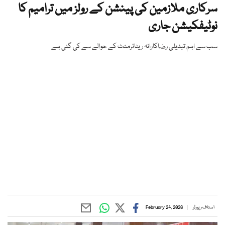
سرکاری ملازمین کی پینشن کے رولز میں ترامیم کا
نوٹیفکیشن جاری
سب سے اہم تبدیلی رضاکارانہ ریٹائرمنٹ کے حوالے سے کی گئی ہے
اسٹاف رپورٹر
February 24, 2026