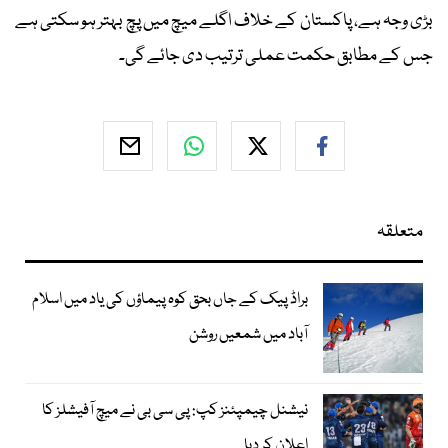
بڑی وجہ ہے، پاکستان کے خلاف اگلے میچ میں پچ بہتر ہو سکتی ہے
جس کے مطابق حکمت عملی ترتیب دی جائے گی۔
متعلقہ
براڈ پیک کے جاں بحق کوہ پیماؤں کی یاد میں اسلام
آباد میں شمعیں روشن
نیشنل چیمپئنز کپ: پی سی بی نے میچ آفیشلز کا
اعلان کر دیا