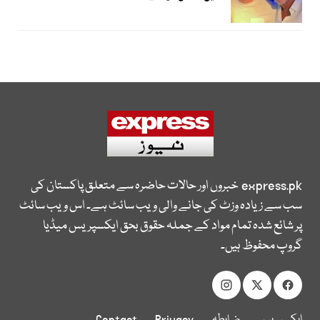
express.pk
خبروں اور حالات حاضرہ سے متعلق پاکستان کی
سب سے زیادہ وزٹ کی جانے والی ویب سائٹ ہے۔ اس ویب سائٹ
پر شائع شدہ تمام مواد کے جملہ حقوق بحق ایکسپریس میڈیا
گروپ محفوظ ہیں۔