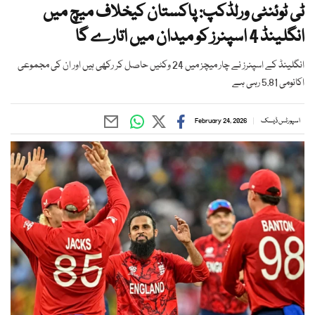
ٹی ٹوئنٹی ورلڈکپ: پاکستان کیخلاف میچ میں
انگلینڈ 4 اسپنرز کو میدان میں اتارے گا
انگلینڈ کے اسپنرز نے چار میچز میں 24 وکٹیں حاصل کر رکھی ہیں اور ان کی مجموعی
اکانومی 5.81 رہی ہے
اسپورٹس ڈیسک
February 24, 2026