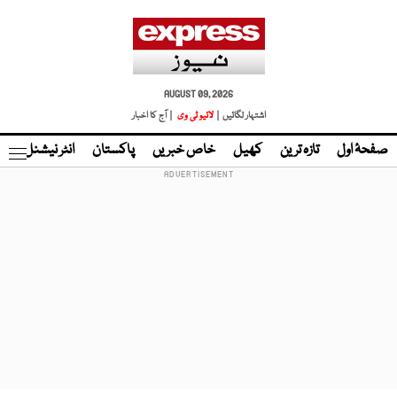
AUGUST 09, 2026
اشتہار لگائیں |
لائیو ٹی وی
| آج کا اخبار
صفحۂ اول
تازہ ترین
کھیل
خاص خبریں
پاکستان
انٹر نیشنل
ٹا