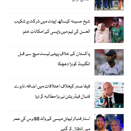
شیخ حسینہ کیساتھ ایونٹ میں شرکت پر شکیب
الحسن کی ٹیم میں واپسی کے امکانات ختم
پاکستان کے خلاف پہلے ٹیسٹ میچ سے قبل
انگلینڈ کو بڑا دھچکا
فیفا صدر کیخلاف اختلافات میں اضافہ، ناروے
فٹبال فیڈریشن نے بڑا مطالبہ کر دیا
اسٹار فٹبالر لیونل میسی کے والد 68 برس کی عمر
میں انتقال کر گئے