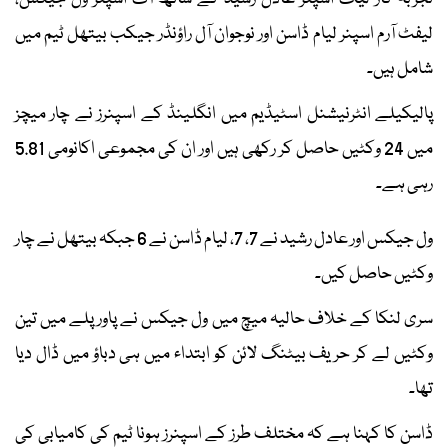
لیفٹ آرم اسپنر لیام ڈاسن اور نوجوان آل راؤنڈر جیکب بیتھل ٹیم میں
شامل ہیں۔
پالیکیلے انٹرنیشنل اسٹیڈیم میں انگلینڈ کے اسپنرز نے چار میچز
میں 24 وکٹیں حاصل کر رکھی ہیں اور ان کی مجموعی اکانومی 5.81
رہی ہے۔
ول جیکس اور عادل رشید نے 7، 7، لیام ڈاسن نے 6 جبکہ بیتھل نے چار
وکٹیں حاصل کیں۔
سری لنکا کے خلاف حالیہ میچ میں ول جیکس نے پاور پلے میں تین
وکٹیں لے کر حریف بیٹنگ لائن کو ابتداء میں ہی دباؤ میں ڈال دیا
تھا۔
ڈاسن کا کہنا ہے کہ مختلف طرز کے اسپنرز ہونا ٹیم کی کامیابی کی