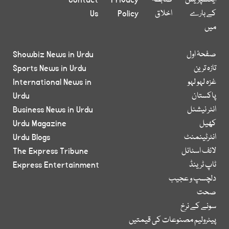
ایکسپریس
ضابطہ
Privacy
Contact
کے بارے
اخلاق
Policy
Us
میں
صفحۂ اول
Showbiz News in Urdu
تازہ ترین
Sports News in Urdu
غزہ لہو لہو
International News in
پاکستان
Urdu
انٹر نیشنل
Business News in Urdu
کھیل
Urdu Magazine
انٹرٹینمنٹ
Urdu Blogs
لائف اسٹائل
The Express Tribune
ٹاپ ٹرینڈ
Express Entertainment
دلچسپ و عجیب
صحت
سونے کے نرخ
پیٹرولیم مصنوعات کی قیمتیں