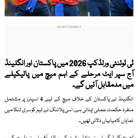
ٹی ٹوئنٹی ورلڈکپ 2026 میں پاکستان اور انگلینڈ
آج سپر ایٹ مرحلے کے اہم میچ میں پالیکیلے
میں مدمقابل آئیں گے۔
انگلینڈ نے پاکستان کے خلاف میچ کے لیے 4 اسپنرز پر مشتمل
منفرد حکمت عملی اپنائی ہے، اسی پلاننگ نے ٹیم کو سری لنکا میں
نمایاں کامیابیاں دلائی تھیں۔
تجربہ کار لیگ اسپنر عادل رشید کے ساتھ آف اسپنر ول جیکس،