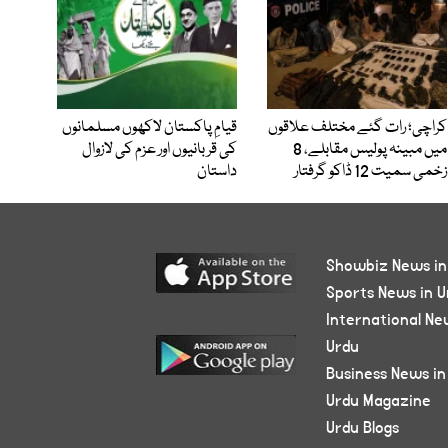
کراچی؛ رات گئے مختلف علاقوں
قیامِ پاکستان لاکھوں مسلمانوں
میں مبینہ پولیس مقابلے، 8
کی قربانیوں اور عزم کی لازوال
زخمی سمیت 12 ڈاکو گرفتار
داستان
Showbiz News in
Sports News in U
International Ne
Urdu
Business News in
Urdu Magazine
Urdu Blogs