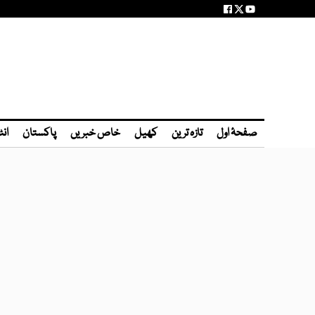
صفحۂ اول
تازہ ترین
کھیل
خاص خبریں
پاکستان
انٹ