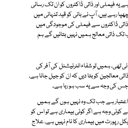
 فیملی اور ذاتی ڈاکٹروں کو ان تک رسائی
ا رہے ہیں، آپ نے بانی کو قید تنہائی میں
 ذاتی ڈاکٹروں سے فیملی کی موجودگی میں
 تک ذاتی معالج ہمیں نہیں بتائیں گے ہم
ی تھی، ہمیں تو شفاء انٹرنیشنل کی آفر کی
تی معالجین کو بتا دیں کہ ان کو جیل جانا ہے،
جس کی وجہ سے یہ سب ہو رہا ہے۔
ا اعتبار ہے جب تک وہ نہیں ہوں گے ہمیں
 کوئی وجہ ہے اگر کوئی بیماری ہے تو اس کو
کل رپورٹ میں بیماری کا نام نہیں ہے، علاج