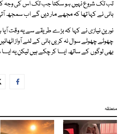
تب تک شروع نہیں ہو سکتا جب تک اس کی وجہ کا 
بانی نے کہا تھا کہ مجھے مار دیں گے اب سمجھ آت
نورین نیازی نے کہا کہ بڑے طریقے سے یہ وقت آیا 
چھوٹے چھوٹے سوال نہ کریں بانی کے لئے آواز اٹھائیں،
بھی لوگوں کے ساتھ ایسا کر چکے ہیں لیکن یہ ایسا 
متعلقہ