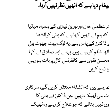
ام دیا ہے کہ انھیں نظر نہیں آرہا،
ٹر عظمیٰ خان اور نورین نیازی کے ہمراہ میڈیا
ہ ہم نے انہیں کہا ہے کہ بانی کو الشفا
کے ڈاکٹرز کے پاس ہے، یہ لوگ بہت جھوٹ بول
تھ ظلم کر رہے ہیں، پہلے ایاز صادق نے کہا
 کہ محسن نقوی سے کانفرنس کال پر بات ہو رہی
واضح کریں۔
دے رہے ہیں کہ الشفاء منتقل کریں گے، سرکاری
رٹ ہی ٹھیک نہیں، جن ڈاکٹرز نے بانی کا
وں نہیں بتاتے کہ جو علاج کر رہے وہ ٹھیک