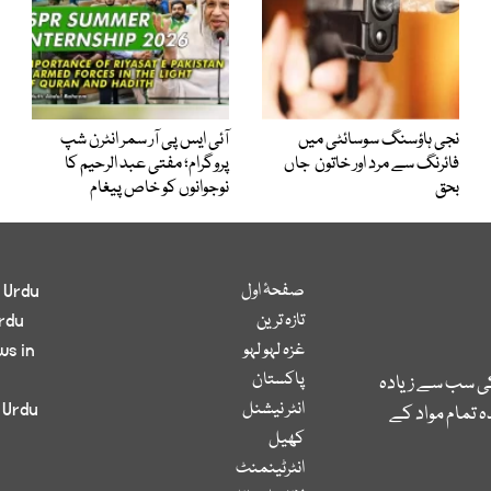
نجی ہاؤسنگ سوسائٹی میں
آئی ایس پی آر سمر انٹرن شپ
فائرنگ سے مرد اور خاتون جاں
پروگرام؛ مفتی عبد الرحیم کا
بحق
نوجوانوں کو خاص پیغام
صفحۂ اول
 Urdu
تازہ ترین
rdu
غزہ لہو لہو
ws in
پاکستان
کی سب سے زیادہ
انٹر نیشنل
 Urdu
 تمام مواد کے
کھیل
انٹرٹینمنٹ