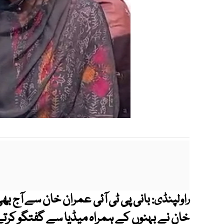
بانی پی ٹی آئی عمران خان سے آج ب
راولپنڈی:
خان نے بہنوں کے ہمراہ میڈیا سے گفتگو کرتے