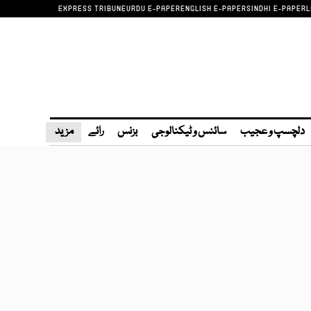
EXPRESS TRIBUNE
URDU E-PAPER
ENGLISH E-PAPER
SINDHI E-PAPER
L
دلچسپ و عجیب
سائنس و ٹیکنالوجی
بزنس
رائے
مزید