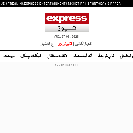
IVE STREAMING
EXPRESS ENTERTAINMENT
CRICKET PAKISTAN
TODAY'S PAPER
AUGUST 06, 2026
اشتہار لگائیں |
لائیو ٹی وی
| آج کا اخبار
ر نیشنل
ٹاپ ٹرینڈ
انٹرٹینمنٹ
لائف اسٹائل
فیکٹ چیک
صحت