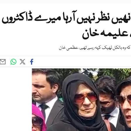
ھیں نظر نہیں آرہا میرے ڈاکٹروں
 علیمہ خان
 کہ وہ بالکل ٹھیک کہہ رہے تھے، عظمی خان