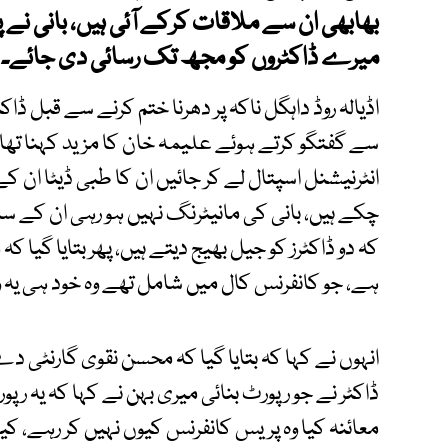
بھابھی ان سے ملاقات کرکے آئی ہیں، بانی نے پیغ
میرے ڈاکٹروں کو مجھ تک رسائی دی جائے۔
اڈیالہ روڈ داہگل ناکہ پر دھرنا ختم کرنے سے قبل ڈاک
سے گفتگو کرتے ہوئے علیمہ خان کا مزید کہنا تھا ک
انٹرنیشنل اسپتال لے کر جائیں ان کا طبی ڈیٹا ان 
چکے ہیں، بانی کی مانیٹرنگ نہیں ہو رہی ان کے سا
کہ دو ڈاکٹرز کو جیل بھیج دیتے ہیں، پھر بتایا گیا
ہے، جو کانفرنس کال میں شامل تھے وہ خود ہی یہ 
انہوں نے کہا کہ بتایا گیا کہ محسن نقوی گارنٹی 
ڈاکٹر نے جو رپورٹ بنائی میری بہن نے کہا کہ یہ رپو
معائنہ کیا وہ پریس کانفرنس کیوں نہیں کر رہے، کی