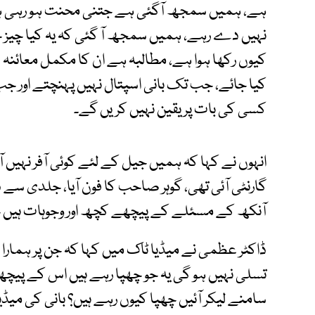
ہے، ہمیں سمجھ آگئی ہے جتنی محنت ہو رہی ہے یہ
نہیں دے رہے، ہمیں سمجھ آ گئی کہ یہ کیا چیز چھپ
کیوں رکھا ہوا ہے، مطالبہ ہے ان کا مکمل معائنہ
کیا جائے، جب تک بانی اسپتال نہیں پہنچتے اور جب
کسی کی بات پر یقین نہیں کریں گے۔
انہوں نے کہا کہ ہمیں جیل کے لئے کوئی آفر نہیں آئ
گارنٹی آئی تھی، گوہر صاحب کا فون آیا، جلدی سے ذا
آنکھ کے مسئلے کے پیچھے کچھ اور وجوہات ہیں 
ڈاکٹر عظمی نے میڈیا ٹاک میں کہا کہ جن پر ہمار
تسلی نہیں ہو گی یہ جو چھپا رہے ہیں اس کے پیچھے
سامنے لیکر آئیں چھپا کیوں رہے ہیں؟ بانی کی میڈی