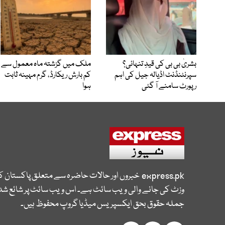
بشریٰ بی بی کی قیدِ تنہائی؟
ملک میں گزشتہ ماہ معمول سے
سپرنٹنڈنٹ اڈیالہ جیل کی اہم
کم بارش ریکارڈ، گرم مہینہ ثابت
رپورٹ سامنے آ گئی
ہوا
express.pk
خبروں اور حالات حاضرہ سے متعلق پاکستان 
وزٹ کی جانے والی ویب سائٹ ہے۔ اس ویب سائٹ پر شائع شدہ
جملہ حقوق بحق ایکسپریس میڈیا گروپ محفوظ ہیں۔