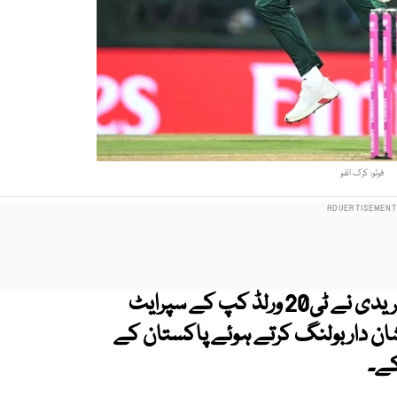
فوٹو: کرک انفو
قومی کرکٹ ٹیم کے تجربہ کار بولر شاہین شاہ آفریدی نے ٹی20 ورلڈ کپ کے سپرایٹ
ن دار بولنگ کرتے ہوئے پاکستان کے
کے۔