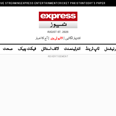
IVE STREAMING
EXPRESS ENTERTAINMENT
CRICKET PAKISTAN
TODAY'S PAPER
AUGUST 07, 2026
اشتہار لگائیں |
لائیو ٹی وی
| آج کا اخبار
ر نیشنل
ٹاپ ٹرینڈ
انٹرٹینمنٹ
لائف اسٹائل
فیکٹ چیک
صحت