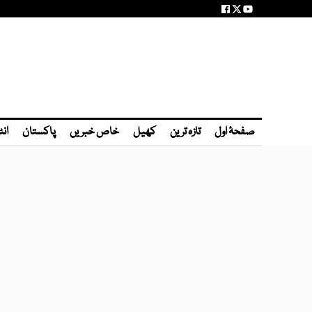
صفحۂ اول
تازہ ترین
کھیل
خاص خبریں
پاکستان
انٹ