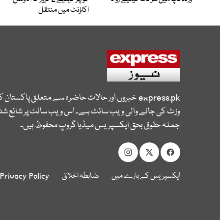
اکاؤنٹ میں منتقل
express.pk
خبروں اور حالات حاضرہ سے متعلق پاکستان 
وزٹ کی جانے والی ویب سائٹ ہے۔ اس ویب سائٹ پر شائع شدہ
جملہ حقوق بحق ایکسپریس میڈیا گروپ محفوظ ہیں۔
ایکسپریس کے بارے میں
ضابطہ اخلاق
Privacy Policy