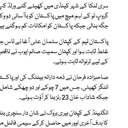
گروپ ٹو کے اہم میچ میں پاکستان کو باآسانی د
جگہ بنالی جبکہ پاکستان کو امکانات کم ہوگئے ہی
پاکستان ٹیم کے کپتان سلمان علی آغا نے ٹاس جی
غلط ثابت ہوا اور کپتان سمیت صائم ایوب نے ناق
کے لیے ترنوالہ ثابت ہوئے۔
جبکہ شاداب خان 23 رنز بنا کر آؤٹ ہوئے۔
کا ہدف آخری اوور میں حاصل کرکے سیمی فائنل می