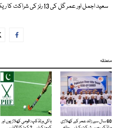
سعید اجمل اور عمر گل کی 13 رنز کی شراکت کا ریکارڈ بنایا تھا۔
متعلقہ
60 سال سے زائد عمر کے کھلاڑی
ہاکی ورلڈکپ: قومی کھلاڑیوں اور
ورلڈکپ میں شرکت کیلیے روانہ
کوچز کیلیے 2 کروڑ کا الاؤنس