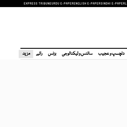
EXPRESS TRIBUNE
URDU E-PAPER
ENGLISH E-PAPER
SINDHI E-PAPER
L
دلچسپ و عجیب
سائنس و ٹیکنالوجی
بزنس
رائے
مزید