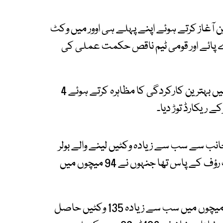
 آغاز کرتے ہوئے اپنے پہلے ہی اوور میں وکٹ
ے پائے اور قومی ٹیم ناقص حکمت عملی کی
شاہین شاہ آفریدی نے ٹی20 ورلڈ کپ کے اہم میچ میں بہترین کارکردگی کا مظاہرہ کرتے ہوئے 4
پاکستان کی جانب سے سب سے زیادہ وکٹیں لینے والے بولر
بن گئے ہیں، اس سے قبل یہ ریکارڈ فاسٹ بولر حارث رؤف کے پاس تھا جنہوں نے 94 میچوں میں
پاکستان کی جانب سے شاہین شاہ آفریدی نے 102 میچوں میں سب سے زیادہ 135 وکٹیں حاصل