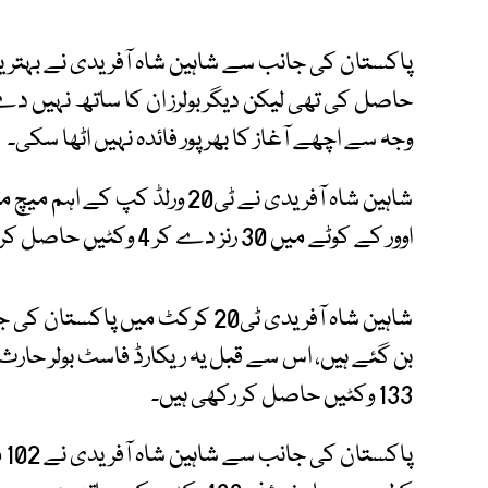
پاکستان کی جانب سے شاہین شاہ آفریدی نے بہترین
حاصل کی تھی لیکن دیگر بولرز ان کا ساتھ نہیں د
وجہ سے اچھے آغاز کا بھرپور فائدہ نہیں اٹھا سکی۔
اوور کے کوٹے میں 30 رنز دے کر 4 وکٹیں حاصل کرکے ریکارڈ توڑ دیا۔
شاہین شاہ آفریدی ٹی20 کرکٹ میں 
133 وکٹیں حاصل کر رکھی ہیں۔