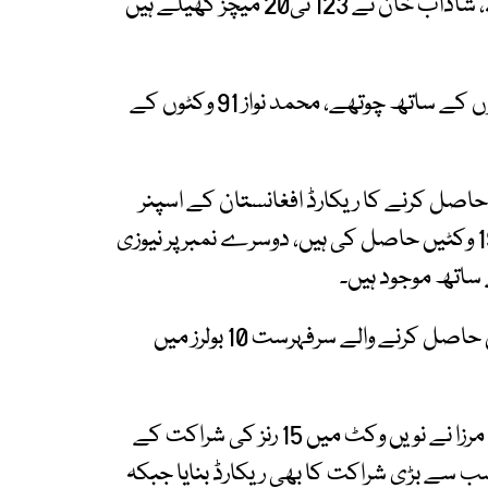
کرلی ہیں، حارث رؤف 133 وکٹوں کے ساتھ دوسرے، شاداب خان نے 123 ٹی20 میچز کھیلے ہیں
سابق کپتان شاہد آفریدی 98 میچ کھیل کر 96 وکٹوں کے ساتھ چوتھے، محمد نواز 91 وکٹوں کے
دنیا میں سب سے زیادہ ٹی20 وکٹیں حاصل کرنے کا ریکارڈ افغانستان کے اسپنر
راشد خان ہیں، جنہوں نے صرف 115 میچوں میں 193 وکٹیں حاصل کی ہیں، دوسرے نمبر پر نیوزی
پاکستان کا کوئی بولر دنیا میں سب سے زیادہ وکٹیں حاصل کرنے والے سرفہرست 10 بولرز میں
انگلینڈ کے خلاف میچ میں شاداب خان اور سلمان مرزا نے نویں وکٹ میں 15 رنز کی شراکت کے
سے سب سے بڑی شراکت کا بھی ریکارڈ بنایا جبکہ