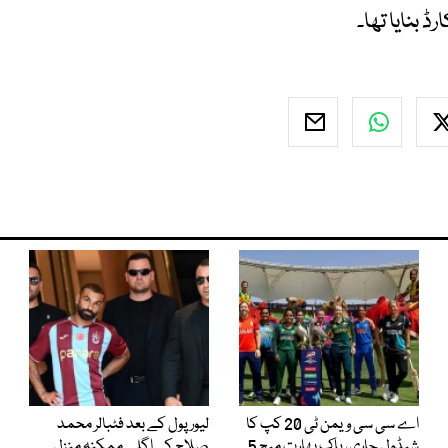
اے سی سی ویمن ٹی 20 کپ کا
لیور پول کے بعد فٹبالر محمد
شیڈول جاری، پاک بھارت میچ 5
صلاح کی اگلی ممکنہ منزل