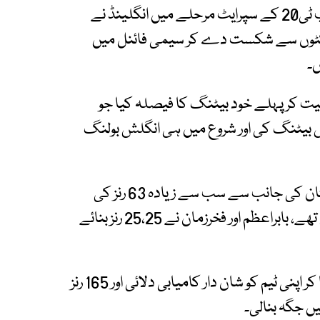
سری لنکا کے شہر کینڈی میں کھیلے گئے ورلڈ کپ ٹی20 کے سپرایٹ مرحلے میں انگلینڈ نے
و وکٹوں سے شکست دے کر سیمی فائنل میں
ں۔
ت کر پہلے خود بیٹنگ کا فیصلہ کیا جو
ص بیٹنگ کی اور شروع میں ہی انگلش بولنگ
صاحبزادہ فرحان نے ذمہ دارانہ بیٹنگ کی اور پاکستان کی جانب سے سب سے زیادہ 63 رنز کی
اننگز کھیلی، جس میں 7 چوکے اور دو چھکے شامل تھے، بابراعظم اور فخرزمان نے 25،25 رنز بنائے
انگلینڈ کے کپتان ہیری بروک نے شان دار سنچری بنا کر اپنی ٹیم کو شان دار کامیابی دلائی اور 165 رنز
ں جگہ بنالی۔