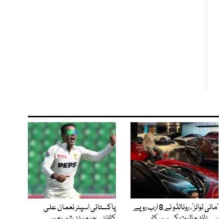
’مائی ٹوائز‘، رونالڈو نے 8 ارب روپے
پاکستانی اسپنر نعمان علی
سے زائد مالیت کی سپر کار
کاؤنٹی چیمپئن شپ میں