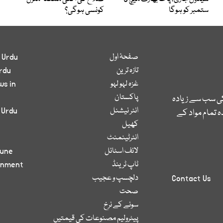
ستمبر کو ہوگا
کونسی ہوگی؟
صفحۂ اول
 Urdu
تازہ ترین
rdu
غزہ لہو لہو
ws in
پاکستان
کی سب سے زیادہ
انٹر نیشنل
 Urdu
 تمام مواد کے
کھیل
انٹرٹینمنٹ
لائف اسٹائل
bune
ٹاپ ٹرینڈ
inment
دلچسپ و عجیب
Contact Us
صحت
سونے کے نرخ
پیٹرولیم مصنوعات کی قیمتیں