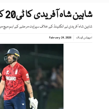
شاہین شاہ آفریدی کا ٹی20 کرکٹ میں پاکستان کیلئے ریکارڈ
شاہین شاہ آفریدی نے انگلینڈ کے خلاف سپرایٹ مرحلے کے اہم میچ میں 30 رنز کے عوض 4 وکٹیں حاصل 
اسپورٹس ڈیسک
February 24, 2026