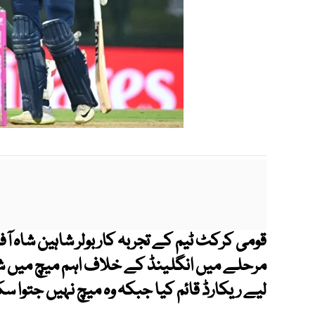
مرحلے میں انگلینڈ کے خلاف اہم میچ میں شا
لیے ریکارڈ قائم کیا جبکہ وہ میچ نہیں جتوا س