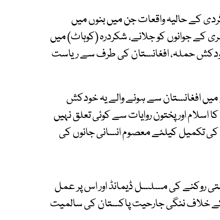
ردی کے حالیہ واقعات جن میں بنوں میں
لری کے جوانوں کو جلانے، شکردرہ (کوہاٹ) میں
خودکش حملہ، افغانستان کی طرف سے ریاست
 میں افغانستان سے ہونے والے یہ خودکش
سلام اور پختون روایات سے کوئی تعلق نہیں
ت کی تکمیل کیلئے معصوم انسانی جانوں کی
رستی روکنے کی مسلسل ڈیمانڈ اور اس پر عمل
ن کے خلاف ننگی جارحیت پاکستان کی سالمیت