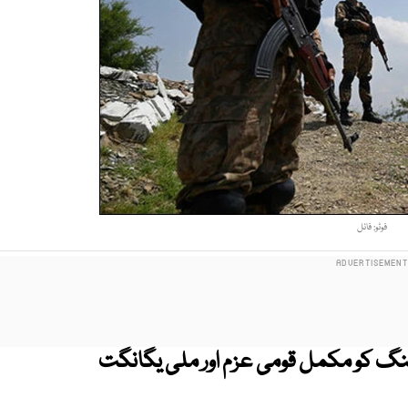
فوٹو: فائل
جنگ کو مکمل قومی عزم اور ملی یگانگت