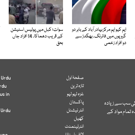
ایم کیو ایم مرکز بہادر آباد کے باہر دو
سوات؛ کبل میں پولیس اسٹیشن
گروپوں میں فائرنگ، بھگدڑ سے
کے قریب دھماکا، 14 افراد جاں
دو افراد زخمی
بحق
صفحۂ اول
 Urdu
تازہ ترین
rdu
غزہ لہو لہو
ws in
پاکستان
کی سب سے زیادہ
انٹر نیشنل
 Urdu
 تمام مواد کے
کھیل
انٹرٹینمنٹ