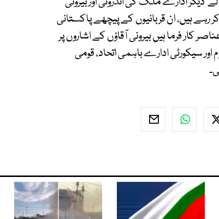
الے دیگر ادارے ملک کی اندرونی اور بیرونی
 رہے ہیں، ان قربانیوں کے پیچھے پاکستانی
ر کار فرما ہیں بیرونی آقاؤں کے اشاروں پر
 اور سیکورٹی ادارے باہمی اتحاد، قومی
ی۔