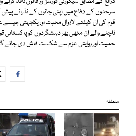
ذرائع کے مطابق سیکورٹی فورسز اور قانون نافذ کرنے و
سرحدوں کے دفاع میں اپنی جانوں کے نذرانے پیش کر
قوم کی ان کیلئے لازوال محبت اور یکجہتی جیسے عناص
ناچنے والے ان مٹھی بھر دہشگردوں کو پاکستانی قوم
حمیت اور روایتی عزم سے شکست فاش دی جائے گ
متعلقہ