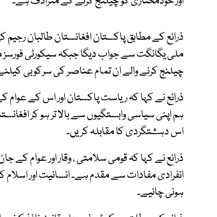
اور خودمختاری کو چیلنج کرنے کے مترادف ہے۔
ذرائع کے مطابق پاکستان افغانستان طالبان رجیم 
ملی یگانگت سے جواب دیگا جبکہ سیکورٹی فورسز م
چیلنج کرنے والے ان تمام عناصر کی سرکوبی کیلئے 
ذرائع نے کہا کہ ریاست پاکستان اور اس کے عوا
ہم اپنی سیاسی وابستگیوں سے بالا تر ہو کر افغانست
اس دہشتگردی کا مقابلہ کریں۔
ذرائع نے کہا کہ قومی سلامتی ، وقار اور عوام کے ج
انفرادی مفادات سے مقدم ہے۔ انسانیت اور اسلام 
ہونی چائیے۔