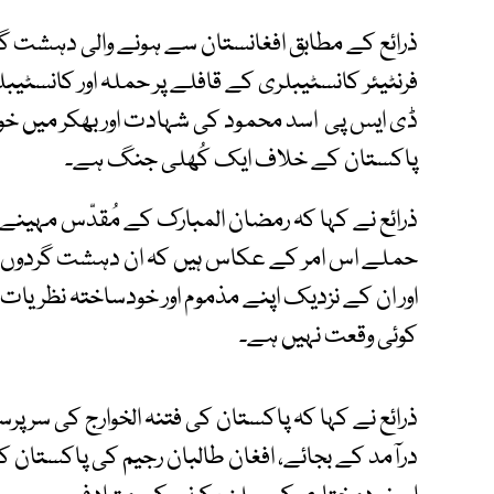
ذرائع کے مطابق افغانستان سے ہونے والی دہشت گ
فرنٹیئر کانسٹیبلری کے قافلے پر حملہ اور کانسٹیب
ڈی ایس پی اسد محمود کی شہادت اور بھکر میں 
پاکستان کے خلاف ایک کُھلی جنگ ہے۔
ذرائع نے کہا کہ رمضان المبارک کے مُقدّس مہینے
حملے اس امر کے عکاس ہیں کہ ان دہشت گردوں کا ا
اور ان کے نزدیک اپنے مذموم اور خودساختہ نظریا
کوئی وقعت نہیں ہے۔
ذرائع نے کہا کہ پاکستان کی فتنہ الخوارج کی سرپ
درآمد کے بجائے، افغان طالبان رجیم کی پاکستا