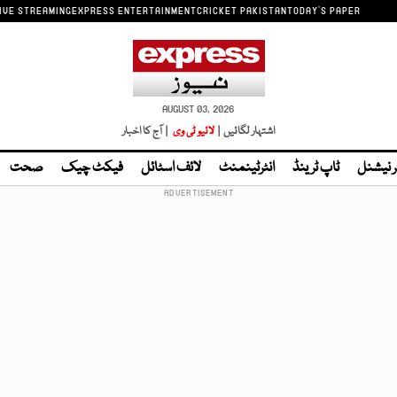
IVE STREAMING
EXPRESS ENTERTAINMENT
CRICKET PAKISTAN
TODAY'S PAPER
AUGUST 03, 2026
اشتہار لگائیں |
لائیو ٹی وی
| آج کا اخبار
ر نیشنل
ٹاپ ٹرینڈ
انٹرٹینمنٹ
لائف اسٹائل
فیکٹ چیک
صحت