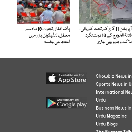
آپریشن 11 گرج کے تحت کارروائی،
پاک افغان تجارت 10 ماہ سے
فتنۃ الخوارج کے 10 دہشتگرد
معطل، لنڈیکوتل بازار میں
ہلاک، ویڈیو بھی جاری
احتجاجی جلسہ
Showbiz News in
Sports News in U
International Ne
Urdu
Business News in
Urdu Magazine
Urdu Blogs