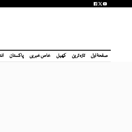
صفحۂ اول
تازہ ترین
کھیل
خاص خبریں
پاکستان
انٹ