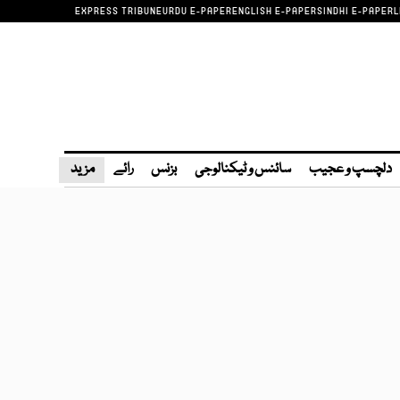
EXPRESS TRIBUNE
URDU E-PAPER
ENGLISH E-PAPER
SINDHI E-PAPER
L
دلچسپ و عجیب
سائنس و ٹیکنالوجی
بزنس
رائے
مزید