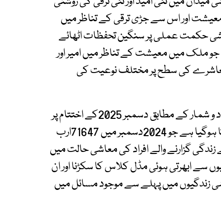
یدان میں نئی امید اور نئی ترقی کی روشنی
معیشت اور اس سے جڑی ترقی کے تناظر میں
اشی حکمت عملی پر سنگین تحفظات اٹھائے
 جو ملک میں معیشت کے تناظر میں امیر اور
 معاشرے کی سطح پر مختلف نوعیت کی
اسٹیٹ بینک آف پاکستان کے جاری کردہ تازہ اعداد و شمار کے مطابق دسمبر 2025کے اختتام پر
حکومتی قرض اس وقت بڑھ کر 78,529 ارب روپے کا ہوگیا ہے جو 2024دسمبر میں 71647ارب
ندگی گزارنے والے افراد کی معاشی حالت میں
یوں سے ابھرتی ہوئی مڈل کلاس کا سکڑنا اور ان
اشی زندگیوں میں پہلے سے موجود مسائل میں