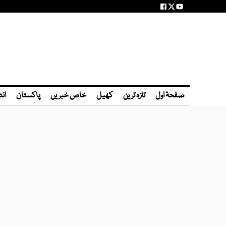
صفحۂ اول
تازہ ترین
کھیل
خاص خبریں
پاکستان
انٹ