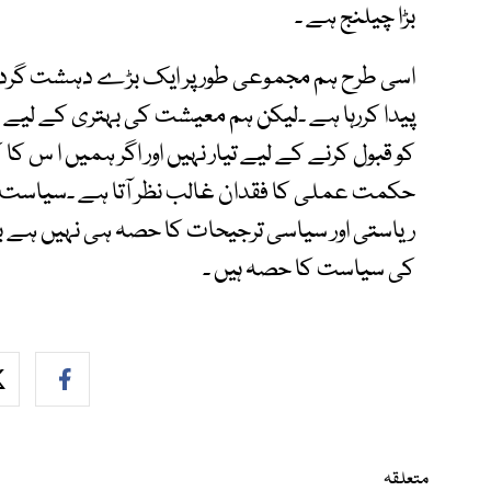
بڑا چیلنج ہے ۔
اسی طرح ہم مجموعی طور پر ایک بڑے دہشت گردی
پیدا کررہا ہے ۔لیکن ہم معیشت کی بہتری کے لیے او
کو قبول کرنے کے لیے تیار نہیں اور اگر ہمیں ا س ک
حکمت عملی کا فقدان غالب نظر آتا ہے ۔سیاست ک
ریاستی اور سیاسی ترجیحات کا حصہ ہی نہیں ہے بل
کی سیاست کا حصہ ہیں ۔
متعلقہ