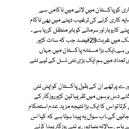
اری کو پاکستان میں لانے میں ناکامی سے
ایہ کاری کرنے کی ترغیب دینے میں بھی ناکام
ے کاروبار اور سرمائے کو باہر منتقل کررہا ہے ۔
سرکاری اعداد وشمار میں اعتراف کیا گیا ہے کہ ملک میں غربت29فیصد جب کہ سات کڑور
 گی ہے۔ایک بڑا مسئلہ پاکستان میں جہاں
 تعداد میں ہم ایک بڑی نئی نسل کے لیے نئے
 پر تھے ان کے بقول پاکستان کو اپنی نئی
ے دس برسوں میں تقریبا تین کڑورروزگار کے
 کرتا تو اس کا ایک بڑا نتیجہ مزید عدم استحکام
ئیں گے۔اب سوال یہ پیدا ہوتا ہے کہ کیا اس
س سالانہ بنیادوں پر نئے روزگار پیدا کرنے