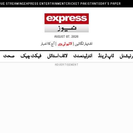
IVE STREAMING
EXPRESS ENTERTAINMENT
CRICKET PAKISTAN
TODAY'S PAPER
AUGUST 07, 2026
اشتہار لگائیں |
لائیو ٹی وی
| آج کا اخبار
ر نیشنل
ٹاپ ٹرینڈ
انٹرٹینمنٹ
لائف اسٹائل
فیکٹ چیک
صحت