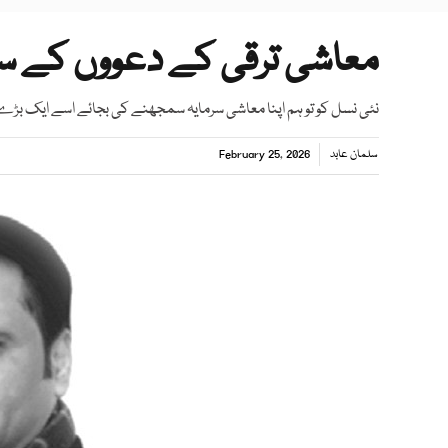
معاشی ترقی کے دعووں کے س
نئی نسل کو تو ہم اپنا معاشی سرمایہ سمجھنے کی بجائے اسے ایک بڑے 
سلمان عابد
February 25, 2026