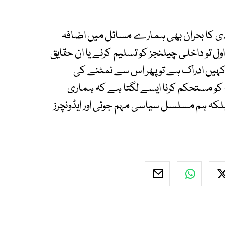
 کا بحران بھی ہمارے مسائل میں اضافہ
ل تو داخلی چیلنجز کو تسلیم کرنے یا ان حقایق
ا کہیں ادراک ہے تو پھر اس سے نمٹنے کی
و مستحکم کرنا ایسے لگتا ہے کہ ہماری
کہ ہم مسلسل سیاسی مہم جوئی اور ایڈونچرز