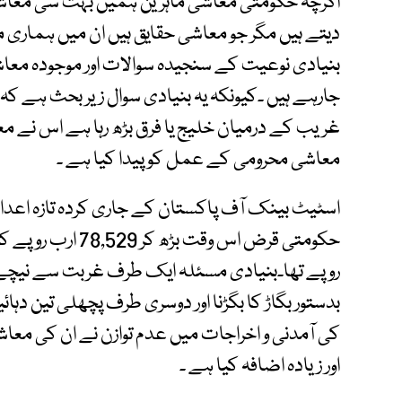
اگرچہ حکومتی معاشی ماہرین ہمیں بہت سی معاشی م
دیتے ہیں مگر جو معاشی حقایق ہیں ان میں ہماری 
بنیادی نوعیت کے سنجیدہ سوالات اور موجودہ مع
جارہے ہیں ۔کیونکہ یہ بنیادی سوال زیر بحث ہے کہ
غریب کے درمیان خلیج یا فرق بڑھ رہا ہے اس نے
معاشی محرومی کے عمل کو پیدا کیا ہے ۔
روپے تھا۔بنیادی مسئلہ ایک طرف غربت سے نیچے ز
بدستور بگاڑ کا بگڑنا اور دوسری طرف پچھلی تین دہائ
کی آمدنی و اخراجات میں عدم توازن نے ان کی مع
اور زیادہ اضافہ کیا ہے ۔