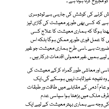
 مجروح کرنا ہوتا ہے ۔
ش کرنے کی کوشش کی جارہی ہے تودوسری
ا ہے کہ کسی بھی طور پر معیشت کی گاڑی تیز
ھنا ہوگا کہ ہماری معیشت کا علاج کسی
قی کا عمل فوری طور پر ممکن ہوگا بلکہ اس
ضرورت ہے ۔اسی طرح ہماری معیشت جو غیر
یے ہمیں غیر معمولی اقدمات درکار ہیں ۔
سیاسی اور معاشی طورر گمراہ کرکے معیشت کی
وہ نتیجہ خیز ثابت نہیں ہوسکے گی۔ایک
و عام آدمی کے مقابلے میں طاقت ور طبقات
 طرف ملک میں بڑھتا ہوا سیاسی عدم
او کی وجہ سے ہماری بہتر معیشت کے لیے ایک