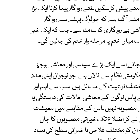
ے پیش کرسکیں ۔نئے روزگار پیدا کرنا ایک بڑا
منے آگیا ہے کہ جو لوگ پہلے سے روزگار
اشی بے روزگاری کا سامنا ہے ۔جب کہ ایک خبر
 بجائے اسے ایک بڑے سیاسی اور معاشی بوجھ
حکومتی نظام سے نالاں ہے۔جو نوجوان اپنی مدد
ختلف نوعیت کے مسائل ہیں۔سب سے اہم اور
 پاس لوگوں کے معاشی حالات کی درستگی یا
 منصوبہ نہیں ۔اس کے مقابلے میں معیشت
 لے کر اضلاع تک خیراتی منصوبوں کا جال
ان کو مختلف فلاحی یا خیراتی سطح کی بنیاد