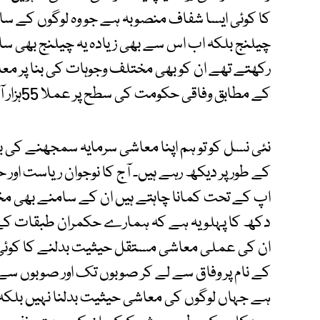
کا کوئی ایسا شفاف منصوبہ ہے جو وہ لوگوں کے سامن
چیلنج بلکہ اب اس سے بھی زیادہ یہ چیلنج بھی سا
رکھتے تھے ان کو بھی مختلف وجوہات کی بنا پر مع
کے مطابق وفاقی حکومت کی سطح پر عملا 55ہزار آسامیاں ختم یا مرحلہ وار ختم کی جائیں گی۔
نئی نسل کو تو ہم اپنا معاشی سرمایہ سمجھنے کی
کے طور پر دیکھ رہے ہیں۔ آج کا نوجوان ریاست اور 
اپ کے تحت کمانا چاہتے ہیں ان کے سامنے بھی م
دکھ کا پہلو یہ ہے کہ ہمارے حکمران طبقات کے
ان کی عملی معاشی مستقل حیثیت بدلنے کا کوئی
کے نام پر وفاق سے لے کر صوبوں تک اور صوبوں سے
ہے جہاں لوگوں کی معاشی حیثیت بدلنا نہیں بلکہ 