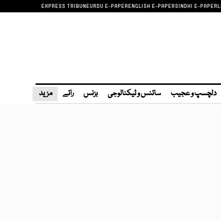
EXPRESS TRIBUNE
URDU E-PAPER
ENGLISH E-PAPER
SINDHI E-PAPER
L
دلچسپ و عجیب
سائنس و ٹیکنالوجی
بزنس
رائے
مزید