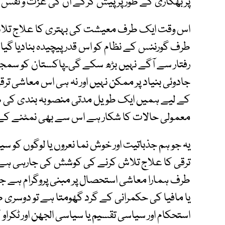
پر بھکاری کے طور پر پیش کرکے ان کی عزت و نفس کو
اس وقت ایک طرف معیشت کی بہتری کا علاج تلا
طرف گورننس کے نظام کو اس قدر پیچیدہ بنادیا گی
رفتار سے آگے نہیں بڑھ سکے گی۔پاکستان کو سمج
جادوئی بنیاد پر ممکن نہیں اور نہ ہی اس معاشی تر
کے لیے ہمیں ایک طویل مدتی منصوبہ بندی کی 
معمولی حالات کا شکار ہے اس سے بھی نمٹنے کے ل
یہ جو ہم جذباتیت اور خوش نما نعروں یا لوگوں کو 
ترقی کا علاج تلاش کرنے کی کوشش کی جارہی ہے 
طرف ہمارا معاشی استحصال پر مبنی پروگرام ہے ج
یا مافیا کی حکمرانی کے گرد گھومتا ہے تو دوسری
استحکام اور سیاسی تقسیم یا سیاسی الجھن اور ٹکر