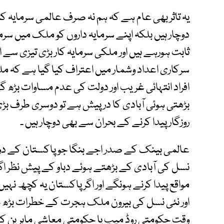
یہ تاثر بھی عام ہے کہ ہم نہ صرف عالمی سرمایہ ک
دوچار ہیں بلکہ اپنے سرمایہ داروں کو ملک میں سرم
ثابت ہورہے ہیں اور ملکی سرمایہ کار بڑی تیزی سے اپن
افراد انتہائی غریب اور دولت کی عدم مساوات بڑھ
بڑھتی ہوئی آبادی کا درپیش ہے تو دوسری طرف بڑی
روزگار پیدا کرنے کے بحران سے بھی دوچار ہیں ۔
عالمی بینک کے صدر اجے بنگا جو پاکستان کے دورے
نسل کی آبادی کے بڑھتے ہوئے دباو کے پیش نظر اگل
مواقع پیدا کرنے ہونگے اور اگر پاکستان یہ کچھ نہیں
اور نئی نسل کی بیرون ملک ہجرت کے خطرات بڑھ جا
وقت حکومتی روڈ میپ یا حکومتی معاشی ماہرین کے پا