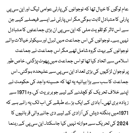
عام لوگوں کا خیال تھا کہ نوجوانوں کی پارٹی عوامی لیگ اور این سی پی
پارٹی کا متبادل ثابت ہوگی مگر اس پارٹی نے ایسے فیصلے کیے جن
سے اس تاثر کو تقویت ملی کہ این سی پی ان بڑی جماعتوں کا متبادل
نہیں ہے۔ نوجوانوں کی اس جماعت میں لبرل اور سیکولر خیالات والے
نوجوانوں کے بہت گروہ شامل تھے مگر اس جماعت نے جماعت
اسلامی سے اتحاد کیا تھا تو اس جماعت میں پھوٹ پڑگئی، خاص طور
پر نوجوان لڑکیوں کی بڑی تعداد این سی پی سے علیحدہ ہوگئی۔ اس
جماعت کا سب سے بڑا بیانیہ یہ تھا کہ حسینہ واجد کی حکومت نے
اپنے خلاف تحریک کو کچلنے کے لیے جو بربریت کی، وہ 1971 سے
زیادہ بری تھی۔ آبادی کے ایک بڑے طبقے کی اب تک یہ رائے ہے کہ
1971میں بنگلہ دیش کی آزادی کے لیے دی جانے والی قربانیوں کا
2024 کی تحریک سے موازنہ نہیں کیا جاسکتا۔ این سی پی کے رہنما