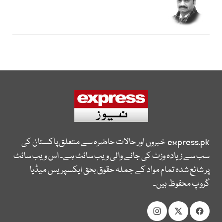
express.pk
خبروں اور حالات حاضرہ سے متعلق پاکستان کی
سب سے زیادہ وزٹ کی جانے والی ویب سائٹ ہے۔ اس ویب سائٹ
پر شائع شدہ تمام مواد کے جملہ حقوق بحق ایکسپریس میڈیا
گروپ محفوظ ہیں۔