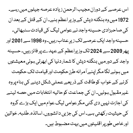
اس عرصے کے دوران مجیب الرحمن زیادہ عرصہ جیلوں میں رہے۔
1972 میں وہ بنگلہ دیش کے وزیر اعظم بنے۔ ان کے قتل کے بعد ان
کی صاحبزادی حسینہ واجد نے عوامی لیگ کی قیادت سنبھالی۔
حسینہ واجد ایک عرصے تک زیرِ عتاب رہیں۔ وہ 1996 سے 2001 اور
پھر 2009 سے 2024 تک وزیراعظم کے عہدے پر فائز رہیں۔ حسینہ
واجد کے دور میں بنگلہ دیش کا شمار دنیا کی ابھرتی ہوئی معیشتوں
میں ہونے لگا مگر اپنے آمرانہ طرزِ حکومت اور قیامت تک حکومت
کرنے کے خواب کو طاقت کے ذریعے عملی شکل دینے کی بناء پر وہ
غیر مقبول ہوئیں۔ ان کی جماعت کو حالیہ انتخابات میں حصہ لینے
کی اجازت نہیں دی گئی مگر عوامی لیگ عوام میں ایک بڑے گروہ
کی حیثیت رکھتی ہے۔ اس کی جڑیں دانشوروں، اساتذہ، طلبہ، خواتین
اور خاص طور پر اقلیتوں میں بہت مضبوط ہیں۔