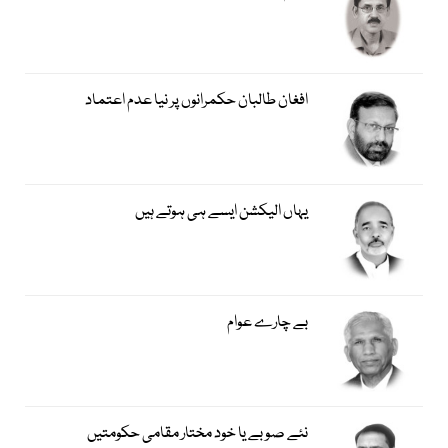
افغان طالبان حکمرانوں پر نیا عدم اعتماد
یہاں الیکشن ایسے ہی ہوتے ہیں
بے چارے عوام
نئے صوبے یا خود مختار مقامی حکومتیں