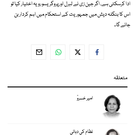
ادا کرسکتی ہے، اگر جین زی نے لبرل اور پروگریسو رویہ اختیار کیا تو
اس کا بنگلہ دیش میں جمہوریت کے استحکام میں اہم کردار بن
جائے گا۔
متعلقہ
امیر خسروؒ
نظام کی دہائی