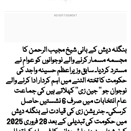
بنگلہ دیش کے بانی شیخ مجیب الرحمن کا
مجسمہ مسمار کرنے والے نوجوانوں کو عوام نے
مسترد کردیا۔ سابق وزیراعظم حسینہ واجد کی
حکومت کا تختہ الٹنے میں اہم کردار ادا کرنے والے
نوجوان جو ’’ جین زی‘‘ کہلاتے ہیں کی جماعت
عام انتخابات میں صرف 6 نشستیں حاصل
کرسکی۔ جنریشن زی کی قیادت نے بنگلہ دیش
میں حکومت کی تبدیلی کے بعد 28 فروری 2025