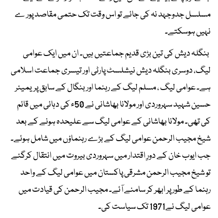
مسلسل جدوجہد نہ کی جائے تو اس وقت تک حتمی مقاصد پور ے
نہیں ہوسکتے۔
بنگلہ دیش کی تین بڑی قدیم جماعتیں ہیں۔ ان میں ایک عوامی
لیگ، دوسری بنگلہ دیش نیشلسٹ پارٹی اور تیسری جماعت اسلامی
ہے۔ عوامی لیگ ، مسلم لیگ کے رہنما اور بنگال کے سابق پریمیئر
حسین شہید سہروردی اور مولانا بھاشانی نے 50ء کی دہائی میں قائم
کی تھی۔ مولانا بھاشانی کے عوامی لیگ سے علیحدہ ہونے کے بعد
شیخ مجیب الرحمن عوامی لیگ کے بڑے رہنماؤں میں شامل ہوئے۔
جب ایوب خان کے دورِ اقتدار میں سہروردی بیروت میں انتقال کرگئے
تو شیخ مجیب الرحمن مشرقی پاکستان میں عوامی لیگ کے واحد
رہنما کے طور پر ابھر کر سامنے آئے۔ مجیب الرحمن کی قیادت میں
عوامی لیگ نے1971 تک سیاست کی۔