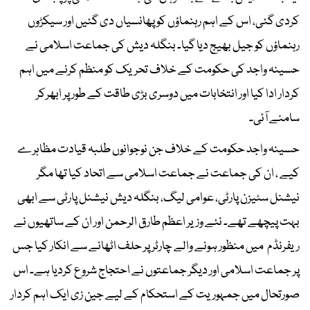
کردی گئی، اس کے اہم رہنماؤں کو پھانسیاں دی گئیں اور سیکڑوں
رہنماؤں کو جیل بھیج دیا گیا۔ بنگلہ دیش کی جماعت اسلامی نے
حسینہ واجد کی حکومت کے خلاف تحریک کو منظم کرنے میں اہم
کردار ادا کیا اور انتخابات میں دوسری بڑی طاقت کے طور پر ابھرکر
سامنے آئی۔
حسینہ واجد حکومت کے خلاف جن نوجوانوں طلبہ قیادت مظاہرے
کیے ، ان کی جماعت نے جماعت اسلامی سے اتحاد کیا تھا مگر
نیشنل سٹیزن پارٹی، عوامی لیگ، بنگلہ دیش نیشنل پارٹی سے ابھی
بہت پیچھے تھے۔ نئے وزیر اعظم طارق الرحمن اور ان کے ساتھیوں نے
ریفرنڈم میں منظور ہونے والے چارٹر پر حلف اٹھانے سے انکار کیا جس
پر جماعت اسلامی اور دیگر جماعتوں نے احتجاج شروع کردیا ہے۔ اس
صورتحال میں جمہوریت کے استحکام کے لیے جین زی ایک اہم کردار