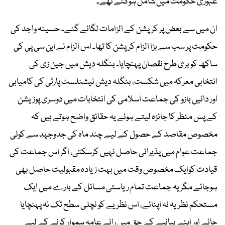
عبوری حکومت میں شامل ہوگئے تھے۔
ان میں سے بعض پر کرپشن کے الزامات لگائے گئے۔ حسینہ واجد کی
حکومت پر سب سے بڑا الزام کرپشن کا تھا۔ اس الزام نے این سی پی کی
ساکھ کو بری طرح نقصان پہنچایا۔ بنگلہ دیش میں جین زی کی
انتخابی معرکہ میں شکست، بنگلہ دیش نیشنلسٹ پارٹی کی کامیابی
اور دائیں بازو کی جماعت اسلامی کی انتخابات میں دوسری پوزیشن
کے پس منظر کا جائزہ لیتے ہوئے یہ حقائق واضح ہوتے ہیں کہ
مخصوص مقاصد کے حصول کے لیے چند ماہ کی جدوجہد سے کوئی
جماعت عوام میں پذیرائی حاصل نہیں کرسکتی، اگر اس جماعت کی
قیادت کوایک مخصوص وقت میں بہت زیادہ مقبولیت حاصل بھی
ہوجائے مگر یہ جماعت تمام ریاستی مسائل کے بارے میں ایک
مستحکم نظریہ نہ اپنائے، اس نظریے کو نچلی سطح تک نہ پہنچایا
جائے اور اپنے بیانیے کے حق میں رائے عامہ ہموار کرنے کے لیے