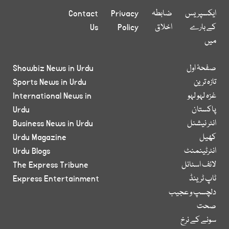
ایکسپریس
ضابطہ
Privacy
Contact
کے بارے
اخلاق
Policy
Us
میں
صفحۂ اول
Showbiz News in Urdu
تازہ ترین
Sports News in Urdu
غزہ لہو لہو
International News in
پاکستان
Urdu
انٹر نیشنل
Business News in Urdu
کھیل
Urdu Magazine
انٹرٹینمنٹ
Urdu Blogs
لائف اسٹائل
The Express Tribune
ٹاپ ٹرینڈ
Express Entertainment
دلچسپ و عجیب
صحت
سونے کے نرخ