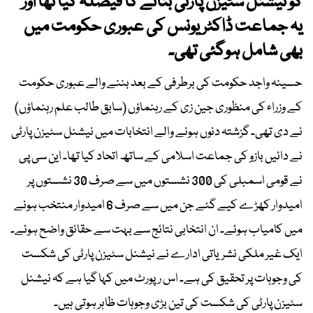
کو نیشنل سٹیزن پارٹی بنانے کا فیصلہ کیا تھا اور
یہ جماعت ڈاکٹر یونس کی عبوری حکومت میں
بھی شامل ہوگئی تھی۔
حسینہ واجد حکومت کی برطرفی کے بعد بننے والے عبوری حکومت
کے وزراء کی منظوری جین زی کے رہنماؤں (سابق طالب علم رہنماؤں)
نے دی تھی۔ گزشتہ دنوں ہونے والے انتخابات میں نیشنل سٹیزن پارٹی
نے دائیں بازو کی جماعت اسلامی کے ساتھ اتحاد کیا تھا۔ این سی پی
نے قومی اسمبلی کی 300 نشستوں میں سے صرف 30 نشستوں پر
امیدوار کھڑے کیے گئے جن میں سے صرف 6 امیدوار منتخب ہونے
میں کامیاب ہوئے۔ ان انتخابی نتائج سے بہت سے حقائق واضح ہوئے۔
ایک غیر ملکی نشریاتی ادارے نے نیشنل سٹیزن پارٹی کی شکست
کی وجوہات پر تحقیق کی ہے۔ اس رپورٹ میں کہا گیا ہے کہ نیشنل
سٹیزن پارٹی کی شکست کی تین بڑی وجوہات ظاہر ہوتی ہیں۔