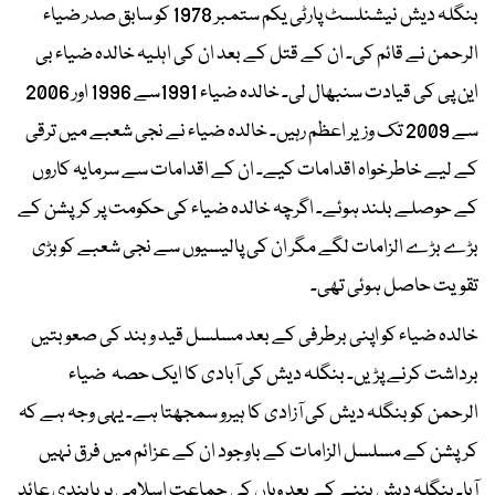
بنگلہ دیش نیشنلسٹ پارٹی یکم ستمبر 1978 کو سابق صدر ضیاء
الرحمن نے قائم کی۔ ان کے قتل کے بعد ان کی اہلیہ خالدہ ضیاء بی
این پی کی قیادت سنبھال لی۔ خالدہ ضیاء 1991سے 1996 اور 2006
سے 2009 تک وزیر اعظم رہیں۔ خالدہ ضیاء نے نجی شعبے میں ترقی
کے لیے خاطرخواہ اقدامات کیے۔ ان کے اقدامات سے سرمایہ کاروں
کے حوصلے بلند ہوئے۔ اگرچہ خالدہ ضیاء کی حکومت پر کرپشن کے
بڑے بڑے الزامات لگے مگر ان کی پالیسیوں سے نجی شعبے کو بڑی
تقویت حاصل ہوئی تھی۔
خالدہ ضیاء کو اپنی برطرفی کے بعد مسلسل قید و بند کی صعوبتیں
برداشت کرنے پڑیں۔ بنگلہ دیش کی آبادی کا ایک حصہ ضیاء
الرحمن کو بنگلہ دیش کی آزادی کا ہیرو سمجھتا ہے۔ یہی وجہ ہے کہ
کرپشن کے مسلسل الزامات کے باوجود ان کے عزائم میں فرق نہیں
آیا۔ بنگلہ دیش بننے کے بعد وہاں کی جماعت اسلامی پر پابندی عائد