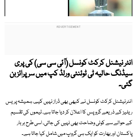
انٹر نیشنل کرکٹ کونسل (آئی سی سی) کی پری
سیڈنگ حالیہ ٹی ٹوئنٹی ورلڈ کپ میں سرپرائز بن
گئی۔
انٹرنیشنل کرکٹ کونسل نے کبھی بھی ڈراز نہیں کیے، ہمیشہ پریس
ریلیز کے ذریعے گروپس کا اعلان کر دیا جاتا ہے، ٹیموں کی تقسیم
کے حوالے سے کوئی وضاحت بھی نہیں کی جاتی، اسی طرح ہر بار
پاکستان اور بھارت کو ایک ہی گروپ میں شامل کیا جاتا ہے۔