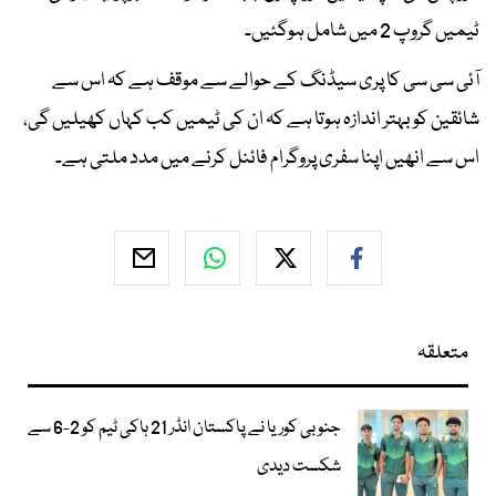
ٹیمیں گروپ 2 میں شامل ہوگئیں۔
آئی سی سی کا پری سیڈنگ کے حوالے سے موقف ہے کہ اس سے
شائقین کو بہتر اندازہ ہوتا ہے کہ ان کی ٹیمیں کب کہاں کھیلیں گی،
اس سے انھیں اپنا سفری پروگرام فائنل کرنے میں مدد ملتی ہے۔
متعلقہ
جنوبی کوریا نے پاکستان انڈر 21 ہاکی ٹیم کو 2-6 سے
شکست دیدی