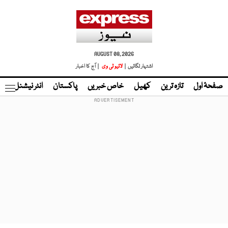
AUGUST 08, 2026
اشتہار لگائیں |
لائیو ٹی وی
| آج کا اخبار
صفحۂ اول
تازہ ترین
کھیل
خاص خبریں
پاکستان
انٹر نیشنل
ٹا