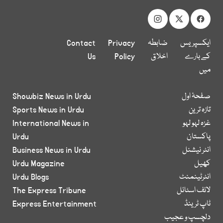
ایکسپریس
ضابطہ
Privacy
Contact
کے بارے
اخلاق
Policy
Us
میں
صفحۂ اول
Showbiz News in Urdu
تازہ ترین
Sports News in Urdu
غزہ لہو لہو
International News in
پاکستان
Urdu
انٹر نیشنل
Business News in Urdu
کھیل
Urdu Magazine
انٹرٹینمنٹ
Urdu Blogs
لائف اسٹائل
The Express Tribune
ٹاپ ٹرینڈ
Express Entertainment
دلچسپ و عجیب