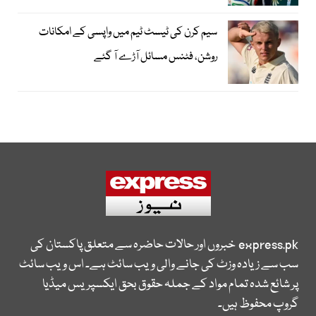
سیم کرن کی ٹیسٹ ٹیم میں واپسی کے امکانات
روشن، فٹنس مسائل آڑے آ گئے
express.pk
خبروں اور حالات حاضرہ سے متعلق پاکستان کی
سب سے زیادہ وزٹ کی جانے والی ویب سائٹ ہے۔ اس ویب سائٹ
پر شائع شدہ تمام مواد کے جملہ حقوق بحق ایکسپریس میڈیا
گروپ محفوظ ہیں۔