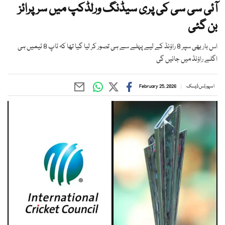
آئی سی سی کی پری سیڈنگ ورلڈکپ میں سرپرائز
بن گئی
اس بار بھی سپر 8 راؤنڈ کے لیے پہلے سے ہی تصور کر لیا گیا تھا کہ ٹاپ 8 ٹیمیں ہی
اگلے راؤنڈ میں جائیں گی
اسپورٹس ڈیسک
February 25, 2026