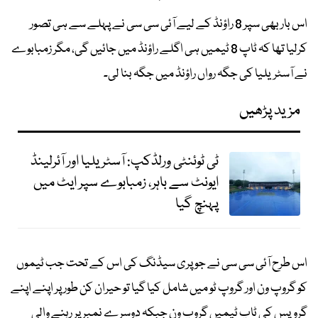
اس بار بھی سپر 8 راؤنڈ کے لیے آئی سی سی نے پہلے سے ہی تصور
کرلیا تھا کہ ٹاپ 8 ٹیمیں ہی اگلے راؤنڈ میں جائیں گی، مگر زمبابوے
نے آسٹریلیا کی جگہ رواں راؤنڈ میں جگہ بنا لی۔
مزید پڑھیں
ٹی ٹوئنٹی ورلڈکپ: آسٹریلیا اور آئرلینڈ
ایونٹ سے باہر، زمبابوے سپر ایٹ میں
پہنچ گیا
اس طرح آئی سی سی نے جو پری سیڈنگ کی اس کے تحت جب ٹیموں
کو گروپ ون اور گروپ ٹو میں شامل کیا گیا تو حیران کن طور پر اپنے اپنے
گروپس کی ٹاپ ٹیمیں گروپ ون جبکہ دوسرے نمبر پر رہنے والی