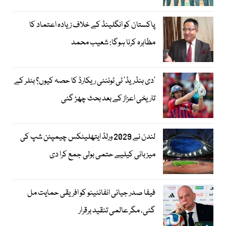
پاکستان کو انگلینڈ کے خلاف زیادہ اعتماد کا
مظاہرہ کرنا ہوگا: شعیب محمد
’دی ہنڈریڈ‘ ٹی ٹوئنٹی ریکارڈ کا حصہ کیوں؟ بٹلر کے
تاریخی اعزاز کے بعد بحث چھڑ گئی
لندن نے 2029 ورلڈ ایتھلیٹکس چیمپئن شپ کی
میزبانی کیلیے حتمی بولی جمع کرا دی
فیفا صدر جیانی انفانٹینو کو افریقی حمایت مل
گئی، مگر عالمی تنقید برقرار