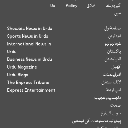
کے بارے
اخلاق
Policy
Us
میں
صفحۂ اول
Showbiz News in Urdu
تازہ ترین
Sports News in Urdu
غزہ لہو لہو
International News in
پاکستان
Urdu
انٹر نیشنل
Business News in Urdu
کھیل
Urdu Magazine
انٹرٹینمنٹ
Urdu Blogs
لائف اسٹائل
The Express Tribune
ٹاپ ٹرینڈ
Express Entertainment
دلچسپ و عجیب
صحت
سونے کے نرخ
پیٹرولیم مصنوعات کی قیمتیں