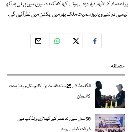
پر اعتماد کا اظہار قرار دیتے ہوئے کہا کہ آئندہ سیزن میں پہلی بار آٹھ
ٹیمیں دو نئے وینیوز سمیت ملک بھر میں ایکشن میں نظر آئیں گی۔
متعلقہ
انگلینڈ کے 25 سالہ فاسٹ بولر کا اچانک ریٹائرمنٹ
کا اعلان
60 سال سے زائد عمر کے کھلاڑی ورلڈکپ میں
شرکت کیلیے روانہ