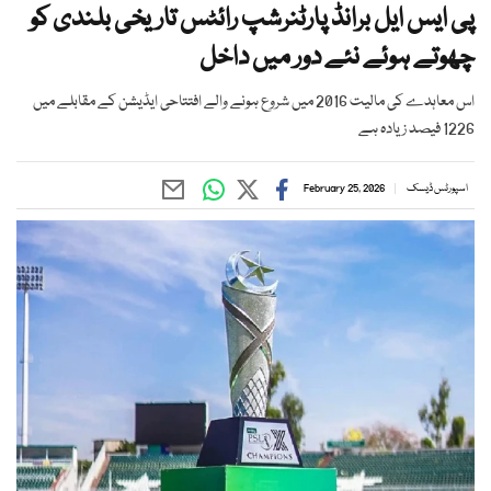
پی ایس ایل برانڈ پارٹنرشپ رائٹس تاریخی بلندی کو
چھوتے ہوئے نئے دور میں داخل
اس معاہدے کی مالیت 2016 میں شروع ہونے والے افتتاحی ایڈیشن کے مقابلے میں
1226 فیصد زیادہ ہے
اسپورٹس ڈیسک
February 25, 2026