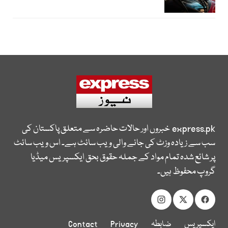
express.pk
خبروں اور حالات حاضرہ سے متعلق پاکستان کی
سب سے زیادہ وزٹ کی جانے والی ویب سائٹ ہے۔ اس ویب سائٹ
پر شائع شدہ تمام مواد کے جملہ حقوق بحق ایکسپریس میڈیا
گروپ محفوظ ہیں۔
ایکسپریس
ضابطہ
Privacy
Contact