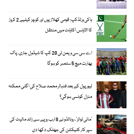
ہاکی ورلڈکپ: قومی کھلاڑیوں اور کوچز کیلیے 2 کروڑ
کا الاؤنس اکاؤنٹ میں منتقل
اے سی سی ویمن ٹی 20 کپ کا شیڈول جاری، پاک
بھارت میچ 5 ستمبر کو ہوگا
لیور پول کے بعد فٹبالر محمد صلاح کی اگلی ممکنہ
منزل کونسی ہوگی؟
’مائی ٹوائز‘، رونالڈو نے 8 ارب روپے سے زائد مالیت کی
سپر کار کلیکشن کی جھلک دکھا دی