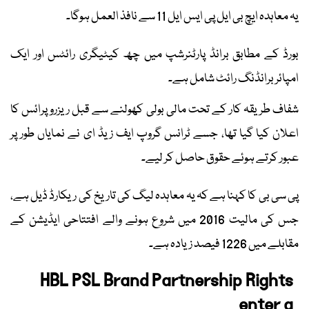
یہ معاہدہ ایچ بی ایل پی ایس ایل 11 سے نافذ العمل ہوگا۔
بورڈ کے مطابق برانڈ پارٹنرشپ میں چھ کیٹیگری رائٹس اور ایک
امپائر برانڈنگ رائٹ شامل ہے۔
شفاف طریقہ کار کے تحت مالی بولی کھولنے سے قبل ریزرو پرائس کا
اعلان کیا گیا تھا، جسے ٹرانس گروپ ایف زیڈ ای نے نمایاں طور پر
عبور کرتے ہوئے حقوق حاصل کر لیے۔
پی سی بی کا کہنا ہے کہ یہ معاہدہ لیگ کی تاریخ کی ریکارڈ ڈیل ہے،
جس کی مالیت 2016 میں شروع ہونے والے افتتاحی ایڈیشن کے
مقابلے میں 1226 فیصد زیادہ ہے۔
HBL PSL Brand Partnership Rights
enter a