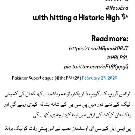
#NewEra
with hitting a Historic High ✨
Read more:
https://t.co/MBpexkD6JT
#HBLPSL
pic.twitter.com/eFtAKjqujQ
February 25, 2026
— PakistanSuperLeague (@thePSLt20)
ٹرانس گروپ کے گروپ ڈائریکٹر راؤ عمر ہاشم نے کہا کہ ان کی کمپنی
لیگ کے نئے دور میں پی سی بی کے شانہ بشانہ کھڑی رہے گی اور
پاکستان کرکٹ کی ترقی میں اپنا کردار جاری رکھے گی۔
پی ایس ایل کے سی ای او سلمان نصیر نے اس پیش رفت کو لیگ برانڈ