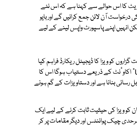
ریٹ کا اس حوالے سے کہنا ہے کہ اس نئے
 درخواست آن لائن جمع کرائیں گے اور بایو
کن انہیں اپنے پاسپورٹ واپس لینے کے لیے
زاروں کو ویزا کا ڈیجیٹل ریکارڈ فراہم کیا
جائے گا جو ان کے "UK Visas and Immigration" اکاوٴنٹ کے ذریعے دستیاب ہوگا اس کا
رسائی بنانا ہے اور دستاویزات کے گم ہونے
ن کو ویزا کی حیثیت ثابت کرنے کے لیے ایک
سرحدی چیک پوائنٹس اور دیگر مقامات پر کر