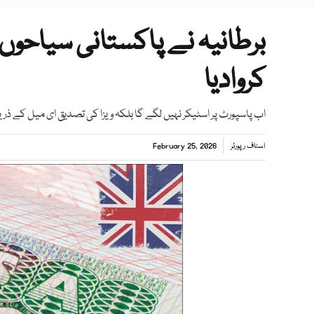
برطانیہ نے پاکستانی سیاحوں 
کروادیا
اب پاسپورٹ پر اسٹیکر نہیں لگے گا بلکہ ویزا کی تصدیق ای میل کے 
اسٹاف رپورٹر
February 25, 2026