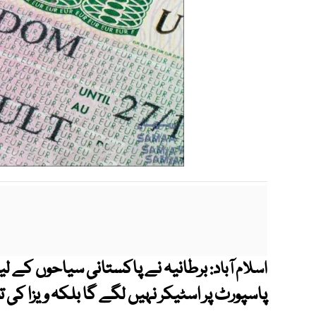
برطانیہ نے پاکستانی سیاحوں کے لیے
اسلام آباد:
پاسپورٹ پر اسٹیکر نہیں لگے گا بلکہ ویزا ک