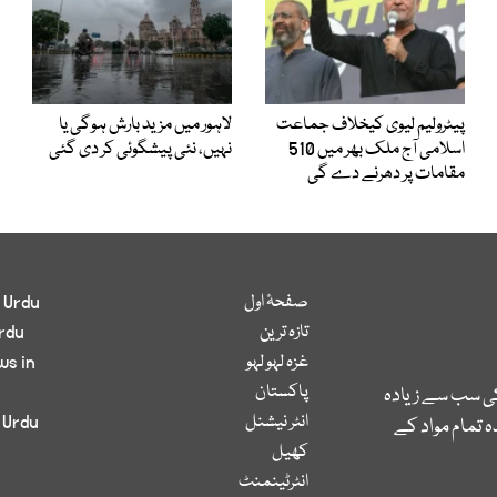
پیٹرولیم لیوی کیخلاف جماعت
لاہور میں مزید بارش ہوگی یا
اسلامی آج ملک بھر میں 510
نہیں، نئی پیشگوئی کر دی گئی
مقامات پر دھرنے دے گی
صفحۂ اول
 Urdu
تازہ ترین
rdu
غزہ لہو لہو
ws in
پاکستان
کی سب سے زیادہ
انٹر نیشنل
 Urdu
 تمام مواد کے
کھیل
انٹرٹینمنٹ