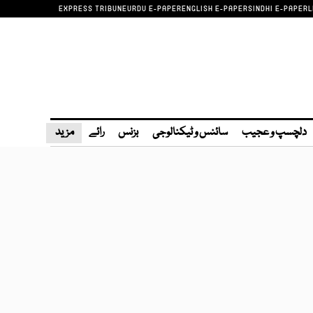
EXPRESS TRIBUNE
URDU E-PAPER
ENGLISH E-PAPER
SINDHI E-PAPER
L
دلچسپ و عجیب
سائنس و ٹیکنالوجی
بزنس
رائے
مزید