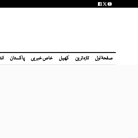
صفحۂ اول
تازہ ترین
کھیل
خاص خبریں
پاکستان
انٹ