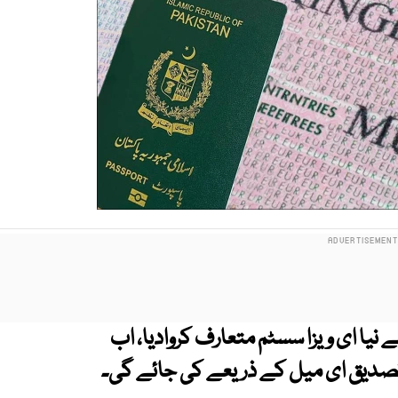
 نیا ای ویزا سسٹم متعارف کروادیا، اب
ی تصدیق ای میل کے ذریعے کی جائے گی۔