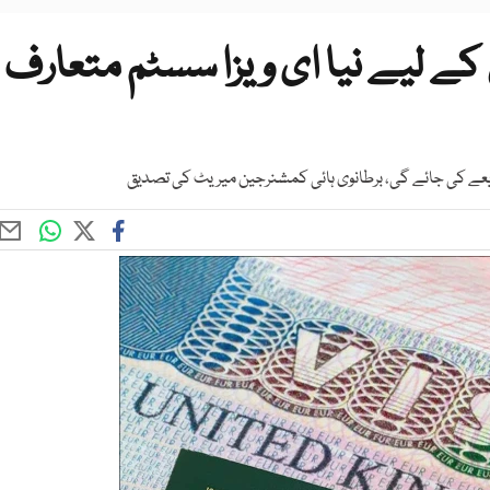
کے لیے نیا ای ویزا سسٹم متعارف
ذریعے کی جائے گی، برطانوی ہائی کمشنرجین میریٹ کی تصدیق