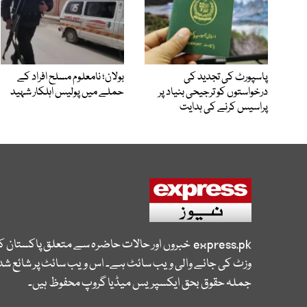
پاسپورٹ کی تجدید کی
بولان؛ نامعلوم مسلح افراد کے
درخواستوں کو ترجیحی بنیاد پر
حملے میں پولیس اہلکار شہید
پراسیس کرنے کی ہدایت
express.pk
خبروں اور حالات حاضرہ سے متعلق پاکستان 
وزٹ کی جانے والی ویب سائٹ ہے۔ اس ویب سائٹ پر شائع شدہ
جملہ حقوق بحق ایکسپریس میڈیا گروپ محفوظ ہیں۔