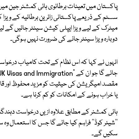
پاکستان میں تعینات برطانوی ہائی کمشنر جین می
سسٹم کے ذریعے پاکستانی زائرین برطانیہ کے ویزا کی
میٹرک کے لیے ویزا ایپلی کیشن سینٹر جائیں گے لی
دوبارہ ویزا سینٹر جانے کی ضرورت نہیں ہوگی۔
انہوں نے کہا کہ اس نظام کے تحت کامیاب درخواست گ
مقصد امیگریشن کی حیثیت کو مزید محفوظ اور قابل 
یا خراب ہونے کے امکانات کو کم کرنا ہے۔
ہائی کمشنر کے مطابق علاوہ ازیں درخواست دہندگا
’’شیئر کوڈ‘‘ فراہم کیا جائے گا جس کا استعمال وہ 
سکیں گے۔