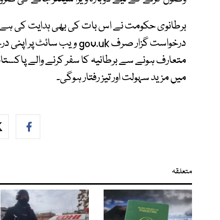
برطانوی حکومت نے اس بات کی بھی ہدایت کی ہے کہ 
درخواست گزار صرف gov.uk ویب
متعارف ہونے سے برطانیہ کا سفر کرنے والے پاکس
میں مزید سہولت اور تیز رفتار ہوگی۔
متعلقہ