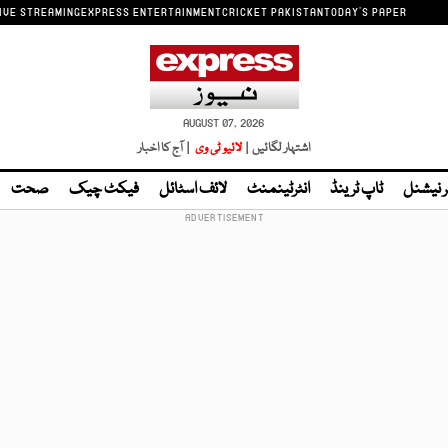
IVE STREAMING
EXPRESS ENTERTAINMENT
CRICKET PAKISTAN
TODAY'S PAPER
AUGUST 07, 2026
اشتہار لگائیں |
لائیو ٹی وی
| آج کا اخبار
ر نیشنل
ٹاپ ٹرینڈ
انٹرٹینمنٹ
لائف اسٹائل
فیکٹ چیک
صحت