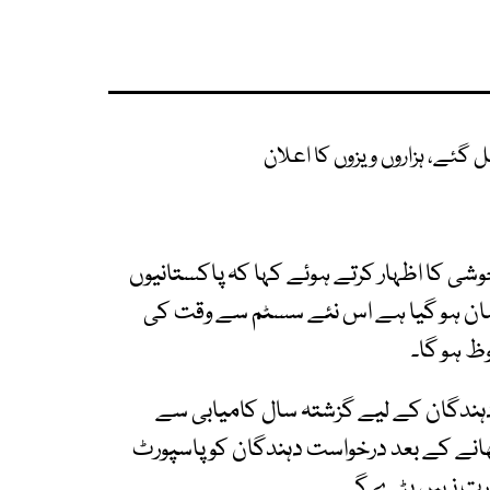
گئے، ہزاروں ویزوں کا اعلان
وشی کا اظہار کرتے ہوئے کہا کہ پاکستانیوں
آسان ہو گیا ہے اس نئے سسٹم سے وقت کی
ظ ہو گا۔
دہندگان کے لیے گزشتہ سال کامیابی سے
ھانے کے بعد درخواست دہندگان کو پاسپورٹ
ورت نہیں پڑے گی۔