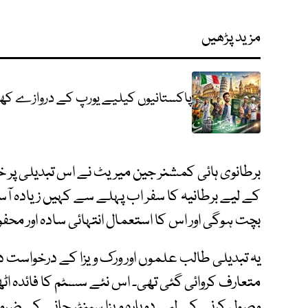
مزید پڑھیں
پاکستانیوں کیلیے یورپ کے دروازے کھل 
برطانوی ہائی کمشنر جین میریٹ نے اس تبدیلی پر خ
کے لیے برطانیہ کا سفر اب پہلے سے کہیں زیادہ 
بچت ہوگی اور اس کا استعمال انتہائی سادہ اور محفو
یہ تبدیلی طالب علموں اور ورک ویزا کے درخواست 
متعارف کروائی گئی تھی۔ اس نئے سسٹم کا فائدہ اٹ
وصول کرنے کے لیے دوبارہ ویزا سینٹر جانے کی ضر