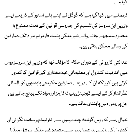
گیا ہے۔
فیصلے میں کہا گیا ہے کہ گوگل نے اپنے پلے اسٹور کے ذریعے ایسی
وی پی این سروسز کی تقسیم کی جو روسی قوانین کے تحت ممنوع یا
محدود سمجھے جانے والے غیر ملکی پلیٹ فارمز اور مواد تک صارفین
کی رسائی ممکن بناتی ہیں۔
عدالتی کارروائی کے دوران حکام کا مؤقف تھا کہ وی پی این سروسز روس
میں انٹرنیٹ کنٹرول اور معلوماتی خودمختاری کے قوانین کو کمزور
کرتی ہیں کیونکہ ان کے ذریعے صارفین حکومتی پابندیوں کو باآسانی
نظرانداز کر کے ایسے ڈیجیٹل پلیٹ فارمز اور مواد تک پہنچ جاتے ہیں
جن پر روس میں پابندی عائد ہے۔
خیال رہے کہ روس گزشتہ چند برسوں سے انٹرنیٹ پر سخت نگرانی اور
کنٹرول کی پالیسی پر عمل پیرا ہے۔ متعدد غیر ملکی سوشل میڈیا