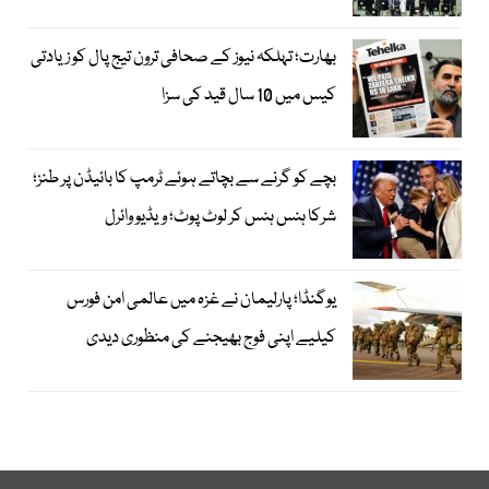
بھارت؛ تہلکہ نیوز کے صحافی ترون تیج پال کو زیادتی
کیس میں 10 سال قید کی سزا
بچے کو گرنے سے بچاتے ہوئے ٹرمپ کا بائیڈن پر طنز؛
شرکا ہنس ہنس کر لوٹ پوٹ؛ ویڈیو وائرل
یوگنڈا؛ پارلیمان نے غزہ میں عالمی امن فورس
کیلیے اپنی فوج بھیجنے کی منظوری دیدی