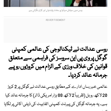
روس میں سوشل میڈیا پر سخت پابندیاں اور کڑی نگرانی ہے
روسی عدالت نے ٹیکنالوجی کی عالمی کمپنی
گوگل پر وی پی این سروسز کی فراہمی سے متعلق
قوانین کی خلاف ورزی کے الزام میں کروڑوں روپے
جرمانہ عائد کردیا۔
عالمی خبر رساں ادارے کے مطابق روسی عدالت نے گوگل پر 2 کروڑ
20 لاکھ روبل (تقریباً 2 لاکھ 88 ہزار امریکی ڈالر) کا جرمانہ عائد کیا
ہے۔ یہ جرمانہ گوگل کی پیرنٹ کمپنی الفابیٹ کی ذیلی اکائی پر لگایا