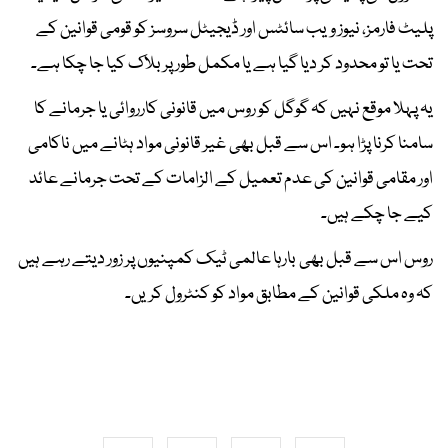
پلیٹ فارمز، نیوز ویب سائٹس اور ڈیجیٹل سروسز کو قومی قوانین کے
تحت یا تو محدود کر دیا گیا ہے یا مکمل طور پر بلاک کیا جا چکا ہے۔
یہ پہلا موقع نہیں کہ گوگل کو روس میں قانونی کارروائی یا جرمانے کا
سامنا کرنا پڑا ہو۔ اس سے قبل بھی غیر قانونی مواد ہٹانے میں ناکامی
اور مقامی قوانین کی عدم تعمیل کے الزامات کے تحت جرمانے عائد
کیے جا چکے ہیں۔
روس اس سے قبل بھی بارہا عالمی ٹیک کمپنیوں پر زور دیتے رہے ہیں
کہ وہ ملکی قوانین کے مطابق مواد کو کنٹرول کریں۔