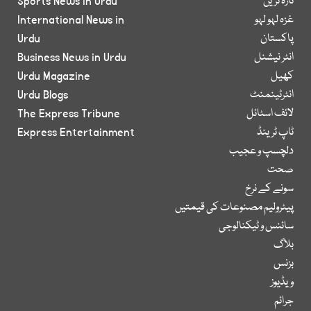
تازہ ترین
Sports News in Urdu
غزہ لہو لہو
International News in
پاکستان
Urdu
انٹر نیشنل
Business News in Urdu
کھیل
Urdu Magazine
انٹرٹینمنٹ
Urdu Blogs
لائف اسٹائل
The Express Tribune
ٹاپ ٹرینڈ
Express Entertainment
دلچسپ و عجیب
صحت
سونے کے نرخ
پیٹرولیم مصنوعات کی قیمتیں
سائنس و ٹیکنالوجی
بلاگ
بزنس
ویڈیوز
جرائم