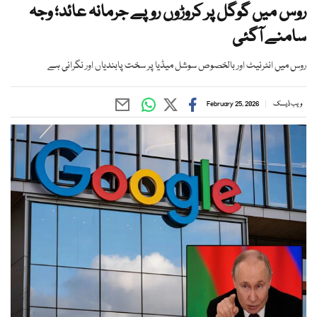
روس میں گوگل پر کروڑوں روپے جرمانہ عائد؛ وجہ
سامنے آگئی
روس میں انٹرنیٹ اور بالخصوص سوشل میڈیا پر سخت پابندیاں اور نگرانی ہے
ویب ڈیسک
February 25, 2026