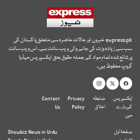
express.pk
خبروں اور حالات حاضرہ سے متعلق پاکستان کی
سب سے زیادہ وزٹ کی جانے والی ویب سائٹ ہے۔ اس ویب سائٹ
پر شائع شدہ تمام مواد کے جملہ حقوق بحق ایکسپریس میڈیا
گروپ محفوظ ہیں۔
ایکسپریس
ضابطہ
Privacy
Contact
کے بارے
اخلاق
Policy
Us
میں
صفحۂ اول
Showbiz News in Urdu