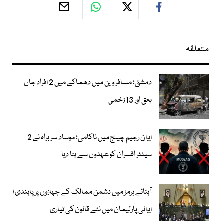
متعلقہ
دمشق؛ مسافر وین میں دھماکے میں 2 افراد جاں
بحق اور 13 زخمی
ایران رجیم چینج میں ناکامی؛ موساد سربراہ نے 2
سینئر افسران کو عہدوں سے ہٹا دیا
آبنائے ہرمز میں دشمن ممالک کے جہازوں پر پابندی؛
ایرانی پارلیمان میں نئے قانون کی تیاری