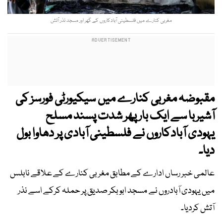
مغربی کنارے میں فلسطینی آبادکاروں کے گھر اور مسجد نذر آتش
مقبوضہ مغربی کنارے میں سیکیورٹی فورسز کی
آشیربا سے ایک بار پھر شدت پسند مسلح
یہودی آبادکاروں نے فلسطینی آبادی پر دھاوا بول
دیا۔
عالمی خبر رساں ادارے کے مطابق مغربی کنارے کے علاقے نابلس
میں یہودی آبادروں نے مسجد ابو بکر صدیق پر حملہ کرکے اسے نذر
آتش کردیا۔