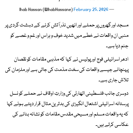
February 25, 2026
— Ihab Hassan (@IhabHassane)
مسجد اور گھروں پر حملے اور انھیں نذر آتش کرنے کے دہشت گردی پر
منبی ان واقعات نے خطے میں شدید خوف و ہراس اور غم و غصے کو
جنم دیا ہے۔
ادھر اسرائیلی فوج اور پولیس نے کہا کہ مذہبی مقامات کو نقصان
پہنچانے جیسے واقعات کی سخت مذمت کی جاتی ہے اور ملزمان کی
تلاش جاری ہے۔
دوسری جانب فلسطینی اتھارٹی کی وزارتِ اوقاف نے حملے کو نسل
پرستانہ اسرائیلی اشتعال انگیزی کی بدترین مثال قرار دیتے ہوئے کہا
کہ یہ واقعات مسلم اور مسیحی مقدس مقامات کو نشانہ بنانے کی
عکاسی کرتے ہیں۔