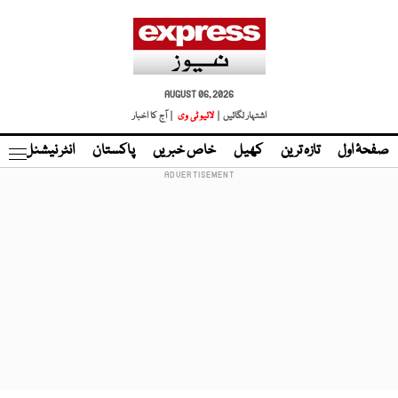
AUGUST 06, 2026
اشتہار لگائیں |
لائیو ٹی وی
| آج کا اخبار
صفحۂ اول
تازہ ترین
کھیل
خاص خبریں
پاکستان
انٹر نیشنل
ٹا