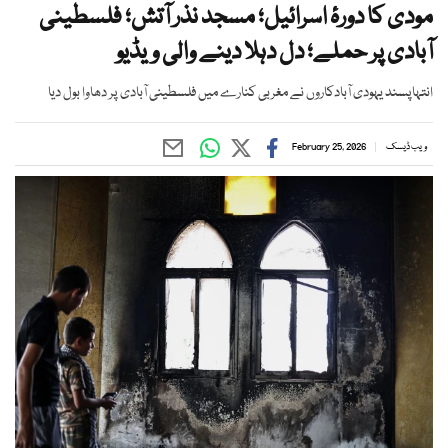
مودی کا دورۂ اسرائیل؛ مسجد نذر آتش؛ فلسطینی
آبادی پر حملے؛ دل دہلا دینے والی ویڈیو
انتہاپسند یہودی آبادکاروں نے مغربی کنارے میں فلسطینی آبادی پر دھاوا بول دیا
ویب ڈیسک
February 25, 2026