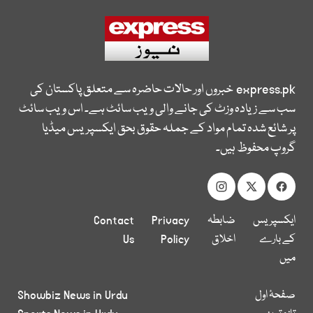
express.pk
خبروں اور حالات حاضرہ سے متعلق پاکستان کی
سب سے زیادہ وزٹ کی جانے والی ویب سائٹ ہے۔ اس ویب سائٹ
پر شائع شدہ تمام مواد کے جملہ حقوق بحق ایکسپریس میڈیا
گروپ محفوظ ہیں۔
ایکسپریس
ضابطہ
Privacy
Contact
کے بارے
اخلاق
Policy
Us
میں
صفحۂ اول
Showbiz News in Urdu