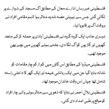
فلسطینی خبر رساں ادارے معان کے مطابق آگ مسجد کے دروازے پر
لگائی گئی جس سے بیرونی حصہ شدید متاثر ہوا تاہم مقامی افراد نے
بروقت آگ پر قابو پا لیا۔
دوسری جانب ایک گروہ گروہ نے فلسطینی آبادی پر حملہ کرکے متعد
گھروں اور گاڑیوں کو آگ لگا دی۔ جلتے ہوئے گھروں میں بچے بھی
موجود تھے۔
فلسطینی میڈیا کے مطابق اس گاؤں میں کم از کم چار مقامات کو
نشانہ بنایا گیا جن میں ایک رہائشی خیمہ اور ایک گھر کا داخلی راستہ
شامل تھا جہاں اس وقت خاندان موجود تھا۔
فلسطینی ہلالِ احمر نے بتایا کہ دھویں سے متاثر ہونے والے چار افراد
کو موقع پر طبی امداد دی گئی۔