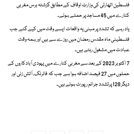
فلسطین اتھارٹی کی وزارتِ اوقاف کے مطابق گزشتہ برس مغربی
کنارے میں 45 مساجد پر حملے ہوئے۔
یاد رہے کہ تشدد پر مبنی یہ واقعات ایسے وقت میں کیے گئے جب
فلسطینی ماہ مقدس رمضان میں روزے سے ہیں اور ہمہ وقت
عبادت میں مشغول رہتے ہیں۔
7 اکتوبر 2023 کے بعد سے مغربی کنارے میں یہودی آبادکاروں کے
حملوں میں 27 فیصد اضافہ ہوا ہے جب کہ فائرنگ، آتش زنی اور
دیگر 128 پرتشدد جرائم رپورٹ ہوئے ہیں۔