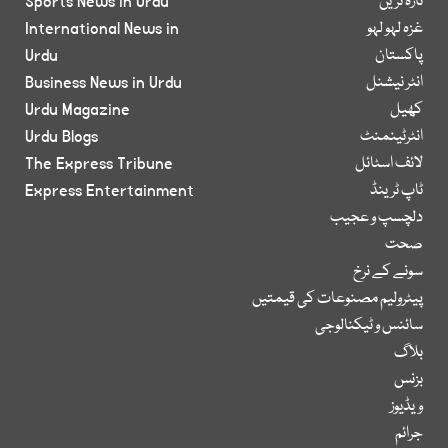
تازہ ترین
Sports News in Urdu
غزہ لہو لہو
International News in
پاکستان
Urdu
انٹر نیشنل
Business News in Urdu
کھیل
Urdu Magazine
انٹرٹینمنٹ
Urdu Blogs
لائف اسٹائل
The Express Tribune
ٹاپ ٹرینڈ
Express Entertainment
دلچسپ و عجیب
صحت
سونے کے نرخ
پیٹرولیم مصنوعات کی قیمتیں
سائنس و ٹیکنالوجی
بلاگ
بزنس
ویڈیوز
جرائم