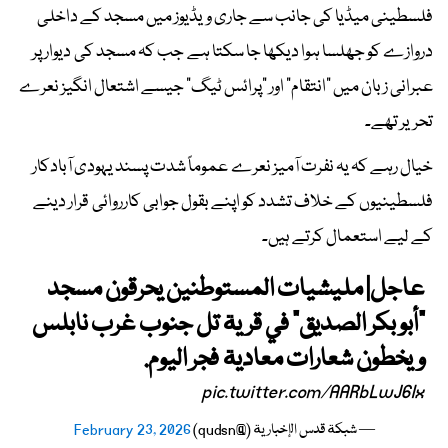
فلسطینی میڈیا کی جانب سے جاری ویڈیوز میں مسجد کے داخلی
دروازے کو جھلسا ہوا دیکھا جا سکتا ہے جب کہ مسجد کی دیوار پر
عبرانی زبان میں “انتقام” اور “پرائس ٹیگ” جیسے اشتعال انگیز نعرے
تحریر تھے۔
خیال رہے کہ یہ نفرت آمیز نعرے عموماً شدت پسند یہودی آبادکار
فلسطینیوں کے خلاف تشدد کو اپنے بقول جوابی کارروائی قرار دینے
کے لیے استعمال کرتے ہیں۔
عاجل| مليشيات المستوطنين يحرقون مسجد
"أبو بكر الصديق" في قرية تل جنوب غرب نابلس
ويخطون شعارات معادية فجر اليوم.
pic.twitter.com/AARbLwJ6Ix
— شبكة قدس الإخبارية (@qudsn)
February 23, 2026