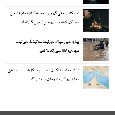
امریکا نے بجلی گھروں پر حملہ کیا تو تمام خلیجی
ممالک کو اندھیرے میں ڈبودیں گے؛ ایران
بھارت میں سیلاب اور لینڈ سلائیڈنگ نے تباہی
مچادی؛ 100 سے زائد ہلاکتیں
ایران عمان مذاکرات؛ آبنائے ہرمز کھولنے سے متعلق
معاہدے کے مندرجات سامنے آگئے