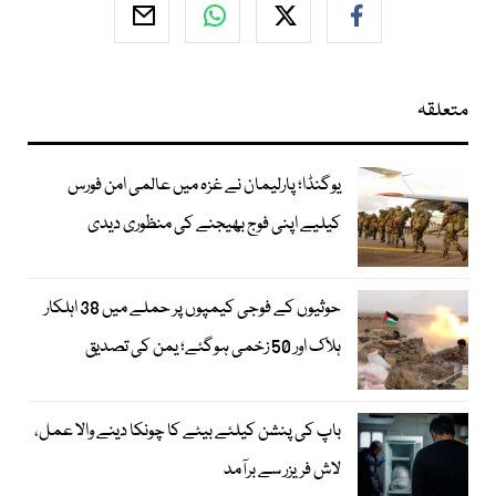
متعلقہ
یوگنڈا؛ پارلیمان نے غزہ میں عالمی امن فورس
کیلیے اپنی فوج بھیجنے کی منظوری دیدی
حوثیوں کے فوجی کیمپوں پر حملے میں 38 اہلکار
ہلاک اور 50 زخمی ہوگئے؛ یمن کی تصدیق
باپ کی پنشن کیلئے بیٹے کا چونکا دینے والا عمل،
لاش فریزر سے برآمد