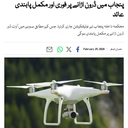
پنجاب میں ڈرون اڑانے پر فوری اور مکمل پابندی
عائد
محکمہ داخلہ پنجاب نے نوٹیفکیشن جاری کردیا، جس کے مطابق صوبے میں آؤٹ ڈور
ڈرون اڑانے پر مکمل پابندی ہوگی
عمران اصغر
February 25, 2026