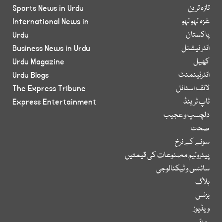
تازہ ترین
Sports News in Urdu
غزہ لہو لہو
International News in
پاکستان
Urdu
انٹر نیشنل
Business News in Urdu
کھیل
Urdu Magazine
انٹرٹینمنٹ
Urdu Blogs
لائف اسٹائل
The Express Tribune
ٹاپ ٹرینڈ
Express Entertainment
دلچسپ و عجیب
صحت
سونے کے نرخ
پیٹرولیم مصنوعات کی قیمتیں
سائنس و ٹیکنالوجی
بلاگ
بزنس
ویڈیوز