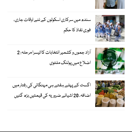
سندھ میں سرکاری اسکولوں کے نئے اوقات جاری،
فوری نفاذ کا حکم
آزاد جموں و کشمیر انتخابات کا تیسرا مرحلہ: 2
اضلاع میں پولنگ ملتوی
اگست کے پہلے ہفتے ہی مہنگائی کی رفتار میں
اضافہ، 20 اشیائے ضروریہ کی قیمتیں بڑھ گئیں