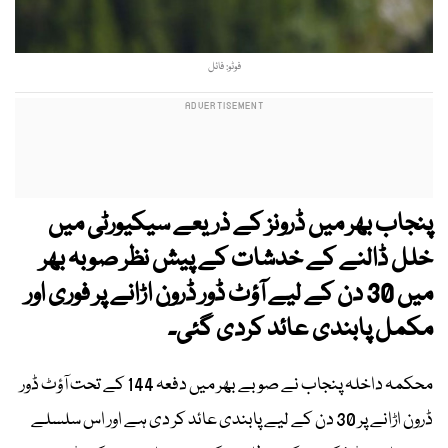
فوٹو: فائل
پنجاب بھر میں ڈرونز کے ذریعے سیکیورٹی میں
خلل ڈالنے کے خدشات کے پیش نظر صوبہ بھر
میں 30 دن کے لیے آؤٹ ڈور ڈرون اڑانے پر فوری اور
مکمل پابندی عائد کردی گئی۔
محکمہ داخلہ پنجاب نے صوبے بھر میں دفعہ 144 کے تحت آؤٹ ڈور
ڈرون اڑانے پر 30 دن کے لیے پابندی عائد کر دی ہے اور اس سلسلے