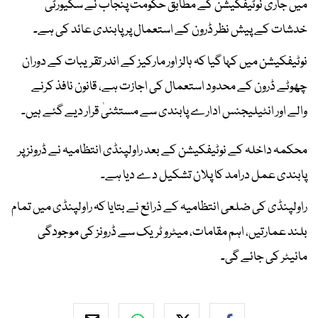
میں جاری نوٹیفکیشن کے مطابق حکومت پنجاب نے سکیورٹی
خدشات کے پیش نظر ڈرون کے استعمال پر پابندی عائد کی ہے۔
نوٹیفکیشن میں کہا گیا کہ ہالز اور مارکیز کے اندر تقریبات کے دوران
چھوٹے ڈرون کے محدود استعمال کی اجازت ہے، قانون نافذ کرنے
والے اور انٹیلیجنس ادارے پابندی سے مستثنیٰ قرار دیے گئے ہیں۔
محکمہ داخلہ کے نوٹیفکیشن کے بعد راولپنڈی انتظامیہ نے ڈرونز پر
پابندی عمل درامد کا پلان تشکیل دے دیا ہے۔
راولپنڈی کی ضلعی انتظامیہ کے ذرائع نے بتایا کہ راولپنڈی میں تمام
بلند عمارتیں، اہم مقامات، میٹرو ٹریک سے ڈرونز کی موجودگی
مانیٹر کی جائے گی۔