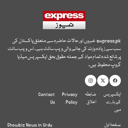
express.pk
خبروں اور حالات حاضرہ سے متعلق پاکستان کی
سب سے زیادہ وزٹ کی جانے والی ویب سائٹ ہے۔ اس ویب سائٹ
پر شائع شدہ تمام مواد کے جملہ حقوق بحق ایکسپریس میڈیا
گروپ محفوظ ہیں۔
ایکسپریس
ضابطہ
Privacy
Contact
کے بارے
اخلاق
Policy
Us
میں
صفحۂ اول
Showbiz News in Urdu