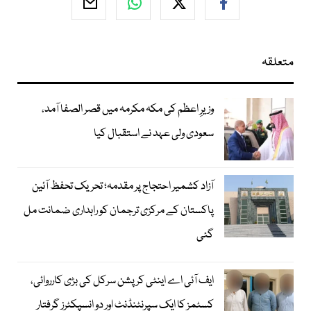
متعلقہ
وزیرِ اعظم کی مکہ مکرمہ میں قصر الصفا آمد،
سعودی ولی عہد نے استقبال کیا
آزاد کشمیر احتجاج پر مقدمہ؛ تحریک تحفظ آئین
پاکستان کے مرکزی ترجمان کو راہداری ضمانت مل
گئی
ایف آئی اے اینٹی کرپشن سرکل کی بڑی کارروائی،
کسٹمز کا ایک سپرنٹنڈنٹ اور دو انسپکٹرز گرفتار