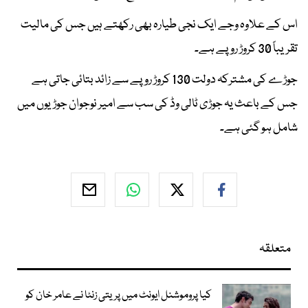
اس کے علاوہ وجے ایک نجی طیارہ بھی رکھتے ہیں جس کی مالیت
تقریباً 30 کروڑ روپے ہے۔
جوڑے کی مشترکہ دولت 130 کروڑ روپے سے زائد بتائی جاتی ہے
جس کے باعث یہ جوڑی ٹالی وڈ کی سب سے امیر نوجوان جوڑیوں میں
شامل ہو گئی ہے۔
متعلقہ
کیا پروموشنل ایونٹ میں پریتی زنٹا نے عامر خان کو