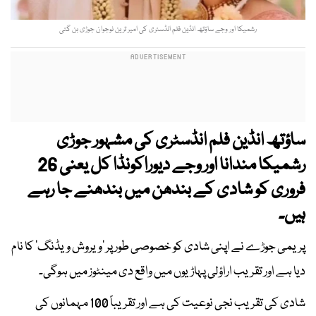
رشمیکا اور وجے ساؤتھ انڈین فلم انڈسٹری کی امیر ترین نوجوان جوڑی بن گئی
ساؤتھ انڈین فلم انڈسٹری کی مشہور جوڑی
رشمیکا مندانا اور وجے دیوراکونڈا کل یعنی 26
فروری کو شادی کے بندھن میں بندھنے جا رہے
ہیں۔
پریمی جوڑے نے اپنی شادی کو خصوصی طور پر ’ویروش ویڈنگ‘ کا نام
دیا ہے اور تقریب اراؤلی پہاڑیوں میں واقع دی مینٹوز میں ہوگی۔
شادی کی تقریب نجی نوعیت کی ہے اور تقریباً 100 مہمانوں کی