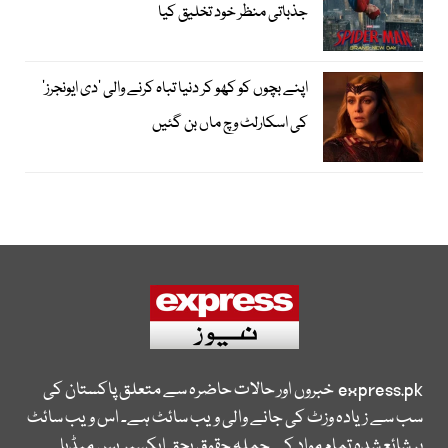
جذباتی منظر خود تخلیق کیا
اپنے بچوں کو کھو کر دنیا تباہ کرنے والی ’دی ایونجرز‘
کی اسکارلٹ وچ ماں بن گئیں
express.pk
خبروں اور حالات حاضرہ سے متعلق پاکستان کی
سب سے زیادہ وزٹ کی جانے والی ویب سائٹ ہے۔ اس ویب سائٹ
پر شائع شدہ تمام مواد کے جملہ حقوق بحق ایکسپریس میڈیا