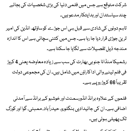
شرکت متوقع ہے جس میں فلمی دنیا کی بڑی شخصیات کی بجائے
چند سیاستدان اور ہدایتکار مدعو ہیں۔
تاہم دونوں کی شادی سے قبل ہی اس جوڑے کو ساؤتھ انڈین کی امیر
ترین جوڑی قرار دیا جا رہا ہے۔ جس میں کتنی سچائی ہے اس کا اندازہ
مندجہ ذیل تفصیلات سے لگایا جا سکتا ہے۔
رشمیکا منڈانا جنوبی بھارت کی سب سے زیادہ معاوضہ یعنی 4 کروڑ
فی فلم لینے والی اداکاراؤں میں شامل ہیں۔ ان کی مجموعی دولت
تقریباً 66 کروڑ روپے ہے۔
فلموں کے علاوہ برانڈ انڈورسمنٹ اور خوشبو کے برانڈ سے آمدنی
اضافی ہے۔ ان کی جائیدادیں بنگلورو، حیدرآباد، ممبئی، گوا اور کورگ
تک پھیلی ہوئی ہیں۔