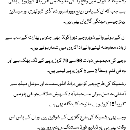
رشمیکا کا کورگ میں واقع ولا کی مالیت ہی تقریباً 8 کروڑ روپے بنتی
ہے جب کہ ان کے پاس رینج روور اسپورٹ، آڈی کیو تھری اور مرسڈیز
بینز جیسی مہنگی گاڑیاں بھی ہیں۔
ان کے ہونے والے شوہر وجے دیوراکونڈا بھی جنوبی بھارت کے سب سے
زیادہ معاوضہ لینے والے اداکاروں میں شمار ہوتے ہیں۔
وجے کی مجموعی دولت 66 سے 70 کروڑ روپے کے لگ بھگ ہے اور
وہ فی فلم اوسطاً 3 سے 5 کروڑ روپے لیتے ہیں۔
رشمیکا کی طرح وجے کو بھی برانڈ انڈورسمنٹ اور سوشل میڈیا سے
آمدنی حاصل ہوتی ہے حیدرآباد کے پوش علاقے جوبلی ہلز میں
تقریباً 15 کروڑ روپے مالیت کا بنگلہ بھی ہے۔
وجے بھی رشمیکا کی طرح گاڑیوں کے شوقین ہیں اور ان کے پاس اس
وقت بھی بی ایم ڈبلیو، فورڈ مستنگ، رینج روور ہیں۔