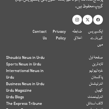
گروپ محفوظ ہیں۔
ایکسپریس
ضابطہ
Privacy
Contact
کے بارے
اخلاق
Policy
Us
میں
صفحۂ اول
Showbiz News in Urdu
تازہ ترین
Sports News in Urdu
غزہ لہو لہو
International News in
پاکستان
Urdu
انٹر نیشنل
Business News in Urdu
کھیل
Urdu Magazine
انٹرٹینمنٹ
Urdu Blogs
لائف اسٹائل
The Express Tribune