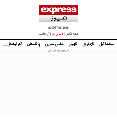
AUGUST 09, 2026
اشتہار لگائیں |
لائیو ٹی وی
| آج کا اخبار
صفحۂ اول
تازہ ترین
کھیل
خاص خبریں
پاکستان
انٹر نیشنل
ٹا