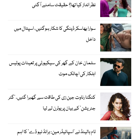
نظر انداز کیا تھا؟ حقیقت سامنے آگئی
سوارا بھاسکر ڈینگی کا شکار ہوگئیں، اسپتال میں
داخل
سلمان خان کے گھر کی سیکیورٹی پر تعینات پولیس
اہلکار کی اچانک موت
کنگنا رناوت جین زی کی طاقت سے گھبرا گئیں، ’گٹر
جنریشن‘ کے بیان پر یوٹرن لے لیا
ٹام ہالینڈ نے ’اسپائیڈر مین: برانڈ نیو ڈے‘ کا اہم