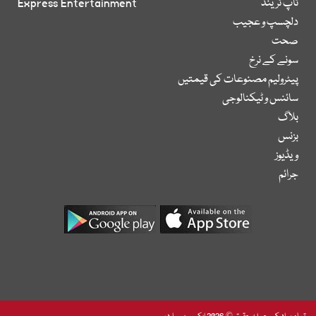
ٹاپ ٹرینڈ
Express Entertainment
دلچسپ و عجیب
صحت
سونے کے نرخ
پیٹرولیم مصنوعات کی قیمتیں
سائنس و ٹیکنالوجی
بلاگ
بزنس
ویڈیوز
جرائم