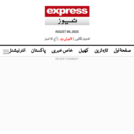
AUGUST 08, 2026
اشتہار لگائیں |
لائیو ٹی وی
| آج کا اخبار
صفحۂ اول
تازہ ترین
کھیل
خاص خبریں
پاکستان
انٹر نیشنل
ٹا