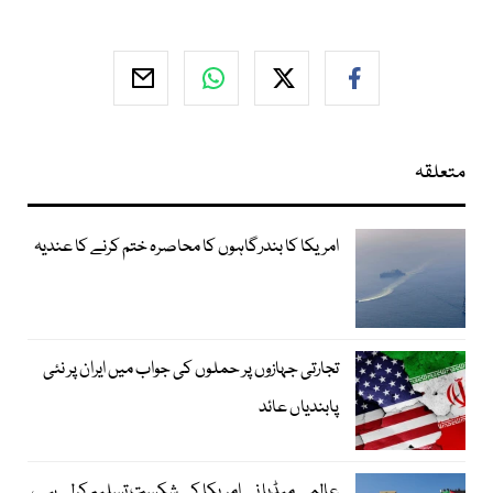
متعلقہ
امریکا کا بندرگاہوں کا محاصرہ ختم کرنے کا عندیہ
تجارتی جہازوں پر حملوں کی جواب میں ایران پر نئی
پابندیاں عائد
عالمی میڈیا نے امریکا کی شکست تسلیم کرلی ہے،