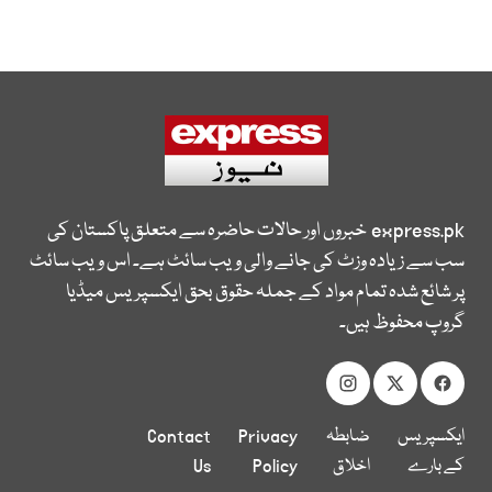
express.pk
خبروں اور حالات حاضرہ سے متعلق پاکستان کی
سب سے زیادہ وزٹ کی جانے والی ویب سائٹ ہے۔ اس ویب سائٹ
پر شائع شدہ تمام مواد کے جملہ حقوق بحق ایکسپریس میڈیا
گروپ محفوظ ہیں۔
ایکسپریس
ضابطہ
Privacy
Contact
کے بارے
اخلاق
Policy
Us