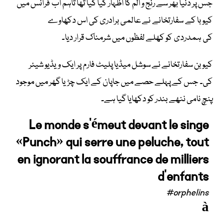
جس پر دنیا بھر سے رنج و الم کا اظہار کیا گیا تھا تاہم اب فرانس میں
کیوبا کے سفارتخانے نے عالمی برادری کی اس دکھاوے
کی ہمدردی کو کھلے لفظوں میں شرمناک قرار دیا۔
کیوبن سفارتخانے نے سوشل میڈیا پلیٹ فارم پر ایک ویڈیو شیئر
کی۔ جس کے پہلے حصے میں جاپان کے ایک چڑیا گھر میں موجود
پنچ
نامی ننھے بندر کو دکھایا گیا ہے۔
Le monde s'émeut devant le singe
«Punch» qui serre une peluche, tout
en ignorant la souffrance de milliers
d'enfants
#orphelins
à