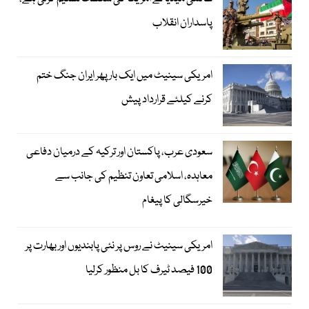
پاسداران انقلاب
امریکی سینیٹ میں ایک بار پھر ایران جنگ ختم
کرنے کیلئے قرارداد پیش
سعودی عرب، پاکستان اور ترکیہ کے درمیان دفاعی
معاہدہ، اسلامی تعاون تنظیم کی جانب سے
خیرسگالی کا پیغام
امریکی سینیٹ نے روس پر نئی پابندیوں اور بھارت پر
100 فیصد ٹیرف کا بل منظور کرلیا