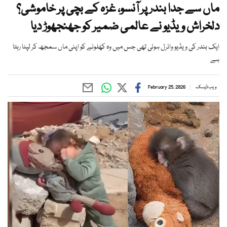
ماں سے جدا بندر پر آنسو، غزہ کے بچی پر خاموشی؟
دلخراش ویڈیو نے عالمی ضمیر کو جھنجھوڑ دیا
ایک بندر کی ویڈیو وائرل ہوئی تھی جس میں وہ کھلونے کو اپنی ماں سمجھ کر لپٹا رہتا
ہے
ویب ڈیسک
February 25, 2026