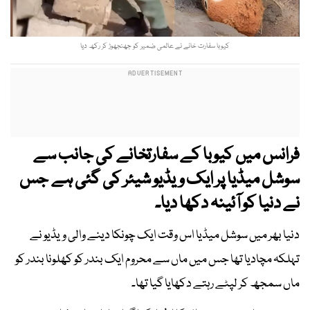
کیوبا سفارت خانے نے عالمی ضمیر کو جھنجھوڑ کر رکھ دیا
فرانس میں کیوبا کے سفارتخانے کی جانب سے
سوشل میڈیا پر ایک ویڈیو شیئر کی گئی ہے جس
نے دنیا کو آئینہ دکھا دیا۔
دنیا بھر میں سوشل میڈیا اس وقت ایک چونکا دینے والی ویڈیو نے
تہلکہ مچادیا تھا جس میں ماں سے محروم ایک بندر کو کھلونا بندر کو
ماں سمجھ کر لپٹے رہتے دکھایا گیا تھا۔