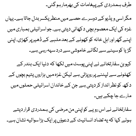
طرف ہمدردی کے پیغامات کی بھرمار ہو گئی۔
مگر اسی ویڈیو کے دوسرے حصے میں منظر یکسر بدل جاتا ہے۔ یہاں
غزہ کی ایک معصوم بچی دکھائی دیتی ہے، جو اسرائیلی بمباری میں
اپنے گھر اور اہلِ خانہ کو کھونے کے بعد ملبے کے ڈھیر پر کھڑی، اپنی
گڑیا کو سینے سے لگائے خاموشی سے درد سہہ رہی ہے۔
کیوبن سفارتخانے نے اپنی پوسٹ میں لکھا کہ دنیا ایک بندر کے
کھلونے سے لپٹنے پر رو پڑتی ہے لیکن غزہ میں ہزاروں یتیم بچوں کے
دکھ کو نظر انداز کر دیتی ہے جن کے خاندان اسرائیلی حملوں میں
مارے جا چکے ہیں۔
سفارتخانے نے اس رویے کو اپنی من مرضی کی ہمدردی قرار دیتے
ہوئے کہا کہ یہ تضاد انسانیت کے دعوؤں پر ایک بڑا سوالیہ نشان ہے۔