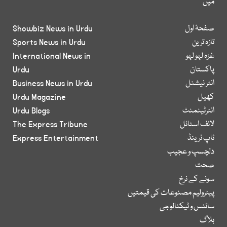
میں
صفحۂ اول
Showbiz News in Urdu
تازہ ترین
Sports News in Urdu
غزہ لہو لہو
International News in
پاکستان
Urdu
انٹر نیشنل
Business News in Urdu
کھیل
Urdu Magazine
انٹرٹینمنٹ
Urdu Blogs
لائف اسٹائل
The Express Tribune
ٹاپ ٹرینڈ
Express Entertainment
دلچسپ و عجیب
صحت
سونے کے نرخ
پیٹرولیم مصنوعات کی قیمتیں
سائنس و ٹیکنالوجی
بلاگ