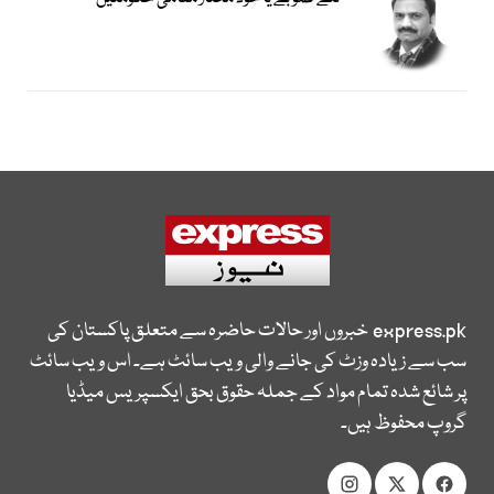
express.pk
خبروں اور حالات حاضرہ سے متعلق پاکستان کی
سب سے زیادہ وزٹ کی جانے والی ویب سائٹ ہے۔ اس ویب سائٹ
پر شائع شدہ تمام مواد کے جملہ حقوق بحق ایکسپریس میڈیا
گروپ محفوظ ہیں۔