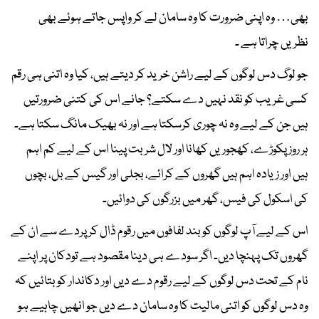
بھی… وہ اپنی ضرورت کا وہ سامان لے کر واپس جاتے ہوئے بھی
نظریں چراتا ہے ۔
جو لوگ دس لوگوں کے لیے راشن خرید کر دیتے ہیں، کیا وہ اتنی ہی رقم
کسی غریب کو نقد نہیں دے سکتے؟ جانے اس کی کتنی ضرورتیں
ہیں جن کے لیے وہ نہ چوری کرسکتا ہے اور نہ بھیک مانگ سکتا ہے۔
ہر روز پکوڑے، کھجوریں کھانا اور لال شربت پینا اس کے لیے کم اہم
ہیں اور زیادہ اہم ہیں گھروں کے کرائے، بجلی اور گیس کے بل، بچوں
کی اسکول کی فیس، گھر میں بزرگوں کی دوائیں۔
اس کے لیے آپ لوگوں کو بند لفافوں میں رقوم ڈال کر پردے سے ان کے
گھروں تک پہنچا دیں۔ اگر سودے ہی دینا مقصود ہے تودکان پر اپنے
نام کے تحت دس لوگوں کے لیے رقوم دے دیں اور دکاندار کو بتائیں کہ
وہ دس لوگوں کو اتنی مالیت کا وہ سامان دے دیں جو انھیں چاہیے ہو