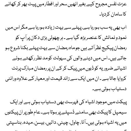
عزت نفس مجروح کیے بغیر انھیں سحر اور افطار میں پیٹ بھر کر کھانے
کا سامان کردیا۔
اب بھی یہ سب ہو رہا ہے، پہلے سے بہت زیادہ ہو رہا ہے مگر اس میں
نمود و نمائش کا عنصر بڑھ گیا ہے ۔ ہر چھوٹی بڑی دکان پر آپ کو
رمضان پیکیج نظر آتے ہیں جو ماہ رمضان سے بہت پہلے بکنا شروع ہو
جاتے ہیں۔ اس میں دینے والوں کی سہولت کو مد نظر رکھتے ہوئے
اشیائے ضروریہ کو ڈبوں میں پیک کر کے ان پر رمضان مبارک پرنٹ
کروایا جاتا ہے ۔ ان میں ایک سے زائد قیمت اور معیار کے علاوہ ورائٹی
دستیاب ہوتی ہے۔
پیکٹ میں موجود اشیاء کی فہرست بھی دستیاب ہوتی ہے اور ایک
سیمپل کا پیکٹ بھی سامنے ڈسپلے پر ہوتا ہے۔ عام طور پر ان پیکٹوں
میں یہ اشیاء ہوتی ہیں۔ آٹا، چاول، چینی، دالیں، بیسن، میدہ، بناسپتی