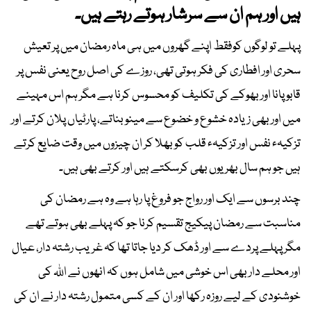
ہیں اور ہم ان سے سرشار ہوتے رہتے ہیں۔
پہلے تو لوگوں کوفقط اپنے گھروں میں ہی ماہ رمضان میں پر تعیش
سحری اور افطاری کی فکر ہوتی تھی، روزے کی اصل روح یعنی نفس پر
قابو پانا اور بھوکے کی تکلیف کو محسوس کرنا ہے مگر ہم اس مہینے
میں اور بھی زیادہ خشوع و خضوع سے مینو بناتے، پارٹیاں پلان کرتے اور
تزکیہء نفس اور تزکیہء قلب کو بھلا کر ان چیزوں میں وقت ضایع کرتے
ہیں جو ہم سال بھر یوں بھی کرسکتے ہیں اور کرتے بھی ہیں۔
چند برسوں سے ایک اور رواج جو فروغ پا رہا ہے وہ ہے رمضان کی
مناسبت سے رمضان پیکیج تقسیم کرنا جو کہ پہلے بھی ہوتے تھے
مگر پہلے پردے سے اور ڈھک کر دیا جاتا تھا کہ غریب رشتہ دار، عیال
اور محلے دار بھی اس خوشی میں شامل ہوں کہ انھوں نے اللہ کی
خوشنودی کے لیے روزہ رکھا اور ان کے کسی متمول رشتہ دار نے ان کی