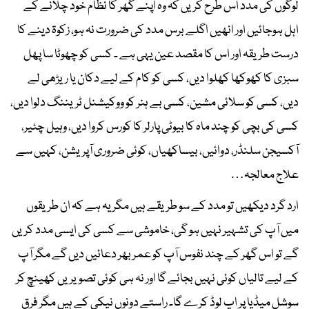
لوگوں کی مدد اس طرح کریں کہ وہ اپنے گھر کا نظام خود چلانے کے
اہل ہوجائیں اور انھیں اگلے برس مدد کی ضرورت نہ ہو، زکوۃ دینے کا
درست طریقہ اور اس کا مقصد عین یہی ہے ۔ کسی کو چھوٹا سا پھل
سبزی کا کھوکھا کھلوا دیں، کسی کو کام کے لیے دکان یا ریڑھی لے
دیں، کسی کو سلائی مشین، کسی بے ہنر کو ووکیشنل ٹریننگ دلوا دیں،
کسی کی بچی کو چند ماہ کا بیوٹی پارلر کا کورس کروا دیں، وہیل چئیر،
آکسیجن سلنڈر، دوائیں، بیساکھیاں، کوئی ضروری آپریشن، کہیں سے
علاج معالجہ…
ارد گرد دیکھیں تو مدد کے سو طریقے ہیں مگر یہ ہے کہ ان طریقوں
میں آپ کی تشہیر نہیں ہو گی، خاموشی سے کسی کی ایسی مدد کریں
گے تو اس گھر کے چند نفوس آپ کو عمر بھر دعائیں دیں گے مگر آپ
کے لیے تالیاں کوئی نہیں بجائے گا اور نہ ہی کوئی تصویریں کھینچ کر
سوشل میڈیا پر اپ لوڈ کرے گا۔ راستے دونوں نیکی کے ہیں مگر فرق