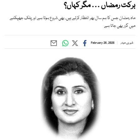
برکت رمضاں … مگر کہاں؟
ماہ رمضان جس کا ہم سال بھر انتظار کرتے ہیں، بھی شروع ہوتا ہے اور پلک جھپکنے
میں گزر بھی جاتا ہے
شیریں حیدر
February 26, 2026