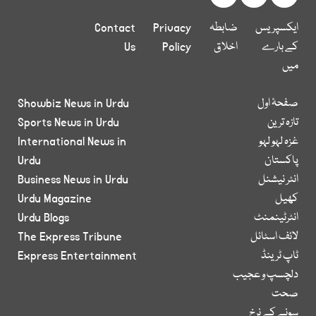
ایکسپریس
ضابطہ
Privacy
Contact
کے بارے
اخلاق
Policy
Us
میں
صفحۂ اول
Showbiz News in Urdu
تازہ ترین
Sports News in Urdu
غزہ لہو لہو
International News in
پاکستان
Urdu
انٹر نیشنل
Business News in Urdu
کھیل
Urdu Magazine
انٹرٹینمنٹ
Urdu Blogs
لائف اسٹائل
The Express Tribune
ٹاپ ٹرینڈ
Express Entertainment
دلچسپ و عجیب
صحت
سونے کے نرخ