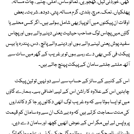
گھی، خوردنی تیل،کھجوریں، ٹماٹو ساس، املی، چنے ، چاٹ مسالہ،
پھلکیاں، نمک، مرچ، ہلدی، گرم مسالہ، پتی، دودھ، شربت۔ بعض
اوقات ان پیکٹوں میں آلو پیاز بھی شامل ہوتے ہیں۔ اگر کسی محلے یا
گاؤں میں پچاس لوگ صاحب حیثیت یعنی دینے والے ہوں اور پچاس
سفید پوش یعنی لینے والے ہوں اور دینے والے پانچ ، دس، پندرہ یا بیس
پیکٹ فی کس بھی دے رہے ہوں تو ہر غریب کے گھر میں سات سے
آٹھ ملتے جلتے سامان کے پیکٹ پہنچ جاتے ہیں۔
اس کے کنبے کے سائز کے حساب سے اسے دو نہیں تو تین پیکٹ
چاہئیں اس کے علاوہ کا راشن اس کے لیے اضافی ہے۔ ہمارے گاؤں
میں تو ایسا ہوتا ہے کہ وہ غریب لوگ انھی دکانوں پر جا کر دکانداروں
کی منت سماجت کرتے ہیں کہ وہ بے شک ان سے وہ سامان کم قیمت
پر واپس لے لیں مگر اس کے عوض انھیں کچھ اور سامان دے دیں،
یقینا ایسااور جگہوں پر بھی ہوتا ہو گا۔ چیک کرنے پر علم ہوا کہ لوگ