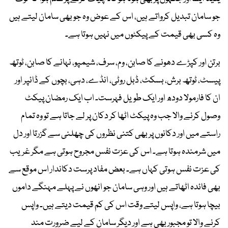
جو سامان تبدیل کرواتے ہیں، اس کے عوض وہ جو بھی سامان لیتے ہیں
وہ کسی بھی قیمت کے پیکٹوں میں نہیں ہوتا ہے۔
برتن اور کپڑے دھونے کا صابن، وم، سرف، شیمپو، نہانے کا صابن، ٹوتھ
پیسٹ، ٹوتھ برش، بسکٹ، ڈبل روٹی، انڈے، دہی، بچوں کے ڈائپر اور
ان کا فارمولا دودھ اور ایک طویل فہرست۔ اب ایک رمضان پیکٹ
وصول کرنے والا جب وہ پیکٹ اٹھا کر دکان پر لے جاتا ہے تو وہ تمام
راستے میں اور دکانوں پر بھی کتنی نظروں کی چھلنی سے گزرتا اور دل
میں شرمندہ ہوتا ہے۔ اس کی عزت نفس مجروح ہوتی ہے مگر غریب
کی عزت نفس ہوتی کہاں ہے۔ بعض مفاد پرست دکاندار اس موقع سے
بھی فائدہ اٹھاتے ہیں اور وہی سامان جو انھوں نے پہلے مہنگے داموں
بیچا ہوتا ہے، واپس لیتے وقت اس کی کم قیمت دیتے ہیں۔ واپس
کرنے والا تو مجبور بھی ہے اور دیگر سامان کے لیے ضرورت مند