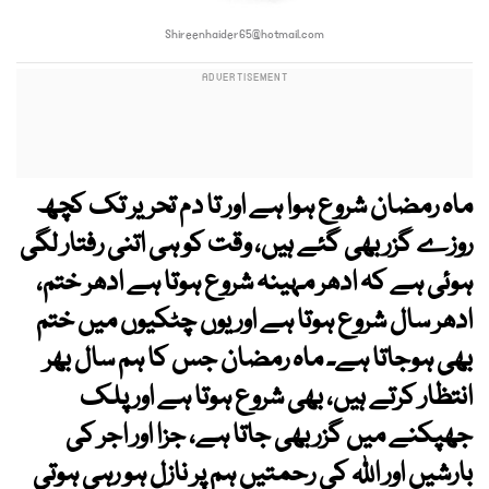
Shireenhaider65@hotmail.com
ماہ رمضان شروع ہوا ہے اور تا دم تحریر تک کچھ
روزے گزر بھی گئے ہیں، وقت کو ہی اتنی رفتار لگی
ہوئی ہے کہ ادھر مہینہ شروع ہوتا ہے ادھر ختم،
ادھر سال شروع ہوتا ہے اور یوں چٹکیوں میں ختم
بھی ہوجاتا ہے۔ ماہ رمضان جس کا ہم سال بھر
انتظار کرتے ہیں، بھی شروع ہوتا ہے اور پلک
جھپکنے میں گزر بھی جاتا ہے، جزا اور اجر کی
بارشیں اور اللہ کی رحمتیں ہم پر نازل ہو رہی ہوتی