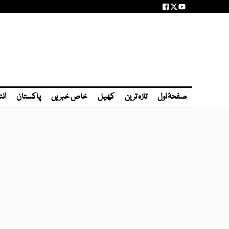
صفحۂ اول
تازہ ترین
کھیل
خاص خبریں
پاکستان
انٹ