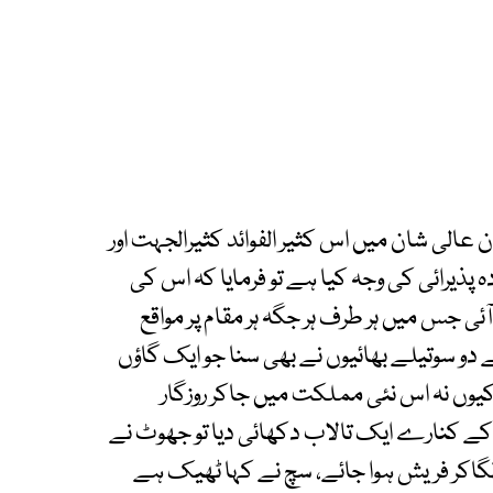
 عالی شان میں اس کثیر الفوائد کثیرالجہت اور
 پذیرائی کی وجہ کیا ہے تو فرمایا کہ اس کی
 جس میں ہر طرف ہر جگہ ہر مقام پر مواقع
ے دو سوتیلے بھائیوں نے بھی سنا جو ایک گاؤں
 کیوں نہ اس نئی مملکت میں جاکر روزگار
ے کنارے ایک تالاب دکھائی دیا تو جھوٹ نے
لگاکر فریش ہوا جائے، سچ نے کہا ٹھیک ہے