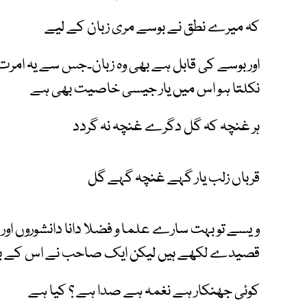
کہ میرے نطق نے بوسے مری زبان کے لیے
اور بوسے کی قابل ہے بھی وہ زبان۔جس سے یہ امرت یہ
نکلتا ہو اس میں یار جیسی خاصیت بھی ہے
ہر غنچہ کہ گل دگرے غنچہ نہ گردد
قرباں زلب یار گہے غنچہ گہے گل
ویسے تو بہت سارے علما و فضلا دانا دانشوروں اور
قصیدے لکھے ہیں لیکن ایک صاحب نے اس کے با
کوئی جھنکار ہے نغمہ ہے صدا ہے ؟ کیا ہے