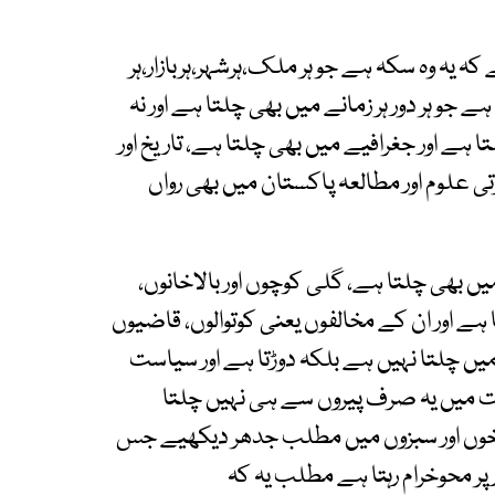
 یہ وہ سکہ ہے جو ہر ملک،ہرشہر،ہربازار،ہر
 جو ہر دور ہر زمانے میں بھی چلتا ہے اور نہ
تا ہے اور جغرافیے میں بھی چلتا ہے، تاریخ اور
تی علوم اور مطالعہ پاکستان میں بھی رواں
 بھی چلتا ہے، گلی کوچوں اور بالاخانوں،
 ہے اور ان کے مخالفوں یعنی کوتوالوں، قاضیوں
 میں چلتا نہیں ہے بلکہ دوڑتا ہے اور سیاست
ت میں یہ صرف پیروں سے ہی نہیں چلتا
 سرخوں اور سبزوں میں مطلب جدھر دیکھیے جس
 پر محوخرام رہتا ہے مطلب یہ کہ