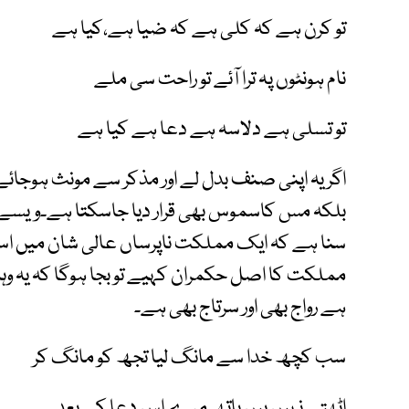
تو کرن ہے کہ کلی ہے کہ ضیا ہے،کیا ہے
نام ہونٹوں پہ ترا آئے تو راحت سی ملے
تو تسلی ہے دلاسہ ہے دعا ہے کیا ہے
اگر یہ اپنی صنف بدل لے اور مذکر سے مونث ہوجائ
بلکہ مس کاسموس بھی قرار دیا جاسکتا ہے۔ویسے تو ہر 
سنا ہے کہ ایک مملکت ناپرساں عالی شان میں اس 
مملکت کا اصل حکمران کہیے تو بجا ہوگا کہ یہ وہاں
ہے رواج بھی اور سرتاج بھی ہے۔
سب کچھ خدا سے مانگ لیا تجھ کو مانگ کر
اٹھتے نہیں ہیں ہاتھ مرے اس دعا کے بعد