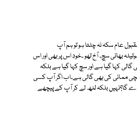
بول عام سکہ نہ چلتا ہو تو ہم آپ
یلہ بھائی سچ۔ آخ تھو ۔خود اس پر بھی اور اس
الی کہا گیا ہے اور سچ کہا گیا ہے بلکہ
،چچی ممانی کی بھی گالی ہے۔اب اگر آپ کسی
 دے گا؟نہیں بلکہ لٹھ لے کر آپ کے پیچھے