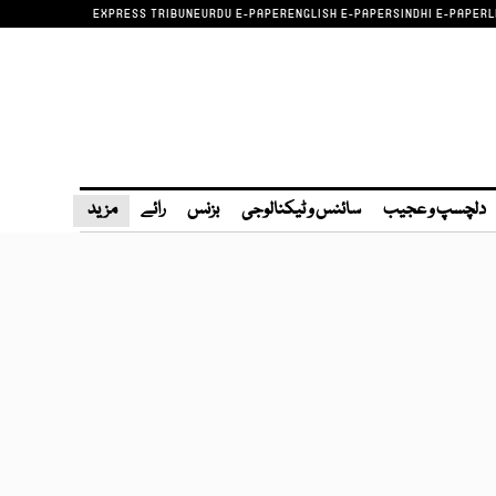
EXPRESS TRIBUNE
URDU E-PAPER
ENGLISH E-PAPER
SINDHI E-PAPER
L
دلچسپ و عجیب
سائنس و ٹیکنالوجی
بزنس
رائے
مزید