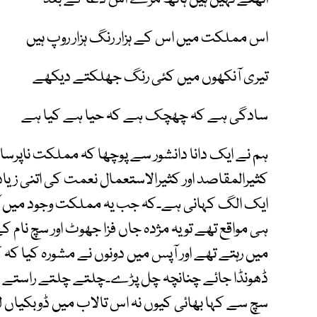
اس مملکت میں اس کے ہزار رنگ ہزار روپ ہیں
تیری آنکھوں میں کئی رنگ جھلکتے دیکھے
سادگی ہے کہ چھچک ہے کہ حیا ہے کیا ہے
ہم نے ایک دانا دانشور سے پوچھا کہ مملکت ناپرسان
کثیرالمقاصد اور کثیرالاستعمال نعمت کی اتنی زیادہ
ایک الگ کہانی ہے۔کہ جب یہ مملکت وجود میں آئی
ہی مواقع تھے تو یہ مژدہ جاں فزا جھوٹ اور سچ نام ک
میں رہتے تھے اور آپس میں دونوں نے مشورہ کیا کہ
ڈھونڈا جائے چنانچہ چل پڑے۔چلتے چلتے راستے ک
سچ سے کہا بھائی کیوں نہ اس تالاب میں ڈوبکیاں 