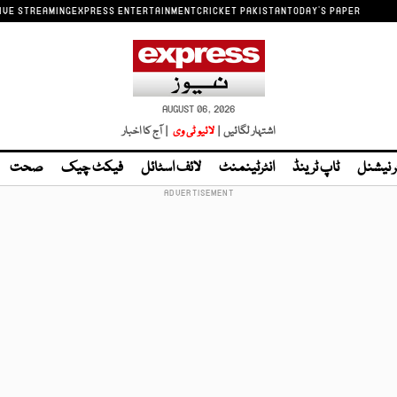
IVE STREAMING
EXPRESS ENTERTAINMENT
CRICKET PAKISTAN
TODAY'S PAPER
AUGUST 06, 2026
اشتہار لگائیں |
لائیو ٹی وی
| آج کا اخبار
ر نیشنل
ٹاپ ٹرینڈ
انٹرٹینمنٹ
لائف اسٹائل
فیکٹ چیک
صحت