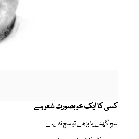
m
کسی کا ایک خوبصورت شعر ہے
سچ گھٹے یا بڑھے تو سچ نہ رہے