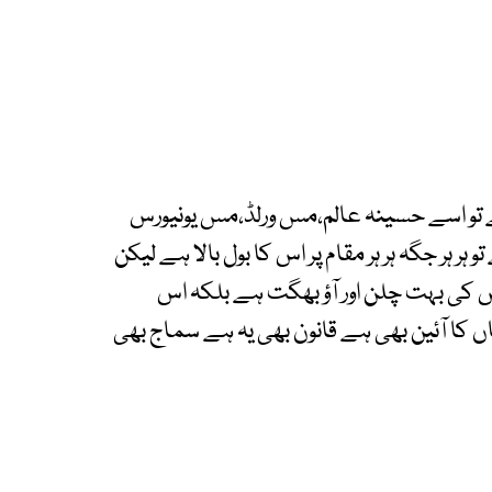
ے تو اسے حسینہ عالم،مس ورلڈ،مس یونیورس
ہر جگہ ہر ہر مقام پر اس کا بول بالا ہے لیکن
کی بہت چلن اور آؤ بھگت ہے بلکہ اس
 کا آئین بھی ہے قانون بھی یہ ہے سماج بھی