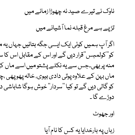
ناوک نے تیرے صید نہ چھوڑا زمانے میں
تڑپے ہے مرغ قبلہ نما آشیانے میں
اگر آپ ہمیں کوئی ایک ایسی جگہ بتائیں جہاں یہ مق
کو’’کولمبس‘‘قرار دیں گے اور اس کے مقابل اس کا سوت
منہ پر بھی۔جس سے یہ نکلے پشتو میں اسے ماں کی گ
ماں بہن کے علاوہ پوتی دادی بیوی، خالہ پھوپھی 
کو گالی دیں گے تو کیا ’’سردار‘‘ خوش ہوگا شاباشی
دوڑے گا ۔
اور جھوٹ
زباں پہ بارخدایا یہ کس کا نام آیا