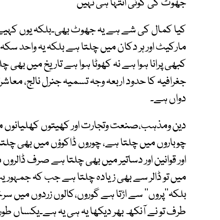
جھوٹ کی کوئی انتہا ہی نہیں
کیا کمال کی شے ہے یہ جھوٹ بھی۔بلکہ یوں کہیے کہ
مارکیٹ اور ہر دکان میں چلتا ہے بلکہ یہ واحد سکہ ہے
کبھی پرانا ہوا ہے نہ کھوٹا ہوا ہے تاریخ میں بھی چل
جغرافیہ کا حدود اربعہ وجہ تسمیہ جنرل نالج، معاشر
دواں ہے۔
دین ومذہب،صنعت وتجارت اور کھیتوں کھلیانوں میں
چوباروں میں چلتا ہے، چوروں ڈاکوؤں میں بھی چلتا
اور قوانین اور دساتیر میں بھی چلتا ہے صرف ڈالروں
میں تو ڈالر سے بھی زیادہ چلتا ہے جب کہ جمہوری
بلکہ’’پروں‘‘ سے اڑتا ہے گوروں،کالوں زردوں میں
طرف تو نے آنکھ بھر دیکھا یہ ہی یہ ہے۔یکساں طور