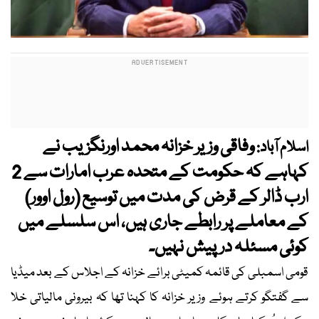
وفاقی وزیر خزانہ محمد اورنگزیب نے
اسلام آباد:
کہاہے کہ حکومت کے متحدہ عرب امارات سے 2
ارب ڈالر کے قرض کی مدت میں توسیع (رول اوور)
کے معاملے پر رابطے جاری ہیں، اس سلسلے میں
کوئی مسئلہ درپیش نہیں۔
قومی اسمبلی کی قائمہ کمیٹی برائے خزانہ کے اجلاس کے بعد میڈیا
سے گفتگو کرتے ہوئے وزیر خزانہ کا کہنا تھا کہ بیرونی مالیاتی خلا