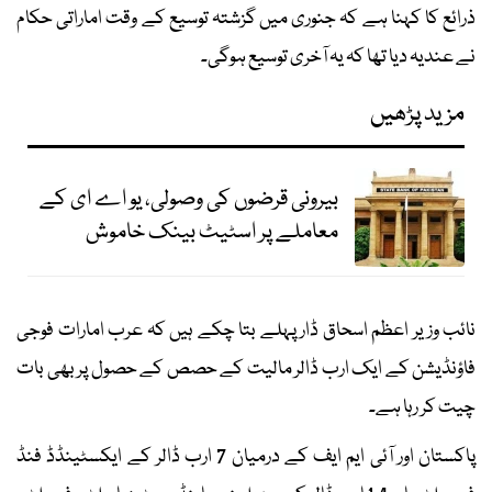
ذرائع کا کہنا ہے کہ جنوری میں گزشتہ توسیع کے وقت اماراتی حکام
نے عندیہ دیا تھا کہ یہ آخری توسیع ہوگی۔
مزید پڑھیں
بیرونی قرضوں کی وصولی، یو اے ای کے
معاملے پر اسٹیٹ بینک خاموش
نائب وزیر اعظم اسحاق ڈار پہلے بتا چکے ہیں کہ عرب امارات فوجی
فاؤنڈیشن کے ایک ارب ڈالر مالیت کے حصص کے حصول پر بھی بات
چیت کر رہا ہے۔
پاکستان اور آئی ایم ایف کے درمیان 7 ارب ڈالر کے ایکسٹینڈڈ فنڈ