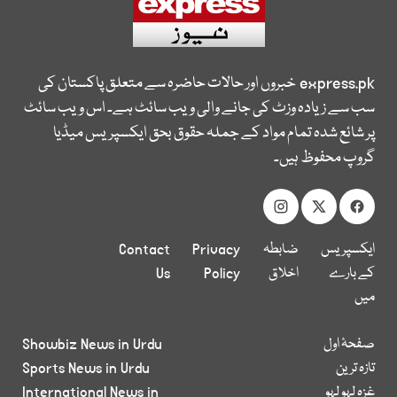
express.pk
خبروں اور حالات حاضرہ سے متعلق پاکستان کی
سب سے زیادہ وزٹ کی جانے والی ویب سائٹ ہے۔ اس ویب سائٹ
پر شائع شدہ تمام مواد کے جملہ حقوق بحق ایکسپریس میڈیا
گروپ محفوظ ہیں۔
ایکسپریس
ضابطہ
Privacy
Contact
کے بارے
اخلاق
Policy
Us
میں
صفحۂ اول
Showbiz News in Urdu
تازہ ترین
Sports News in Urdu
غزہ لہو لہو
International News in