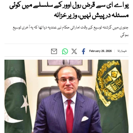
یو اے ای سے قرض رول اوور کے سلسلے میں کوئی
مسئلہ درپیش نہیں، وزیر خزانہ
جنوری میں گزشتہ توسیع کے وقت اماراتی حکام نے عندیہ دیا تھا کہ یہ آخری توسیع
ہوگی
شہباز رانا
February 26, 2026