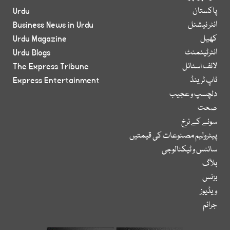
پاکستان
Urdu
انٹر نیشنل
Business News in Urdu
کھیل
Urdu Magazine
انٹرٹینمنٹ
Urdu Blogs
لائف اسٹائل
The Express Tribune
ٹاپ ٹرینڈ
Express Entertainment
دلچسپ و عجیب
صحت
سونے کے نرخ
پیٹرولیم مصنوعات کی قیمتیں
سائنس و ٹیکنالوجی
بلاگ
بزنس
ویڈیوز
جرائم