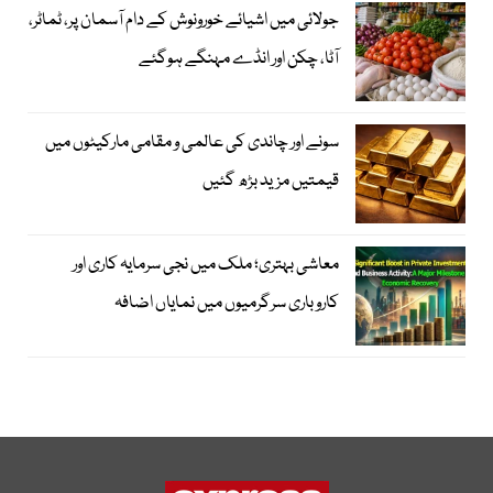
جولائی میں اشیائے خورونوش کے دام آسمان پر، ٹماٹر،
آٹا، چکن اور انڈے مہنگے ہوگئے
سونے اور چاندی کی عالمی و مقامی مارکیٹوں میں
قیمتیں مزید بڑھ گئیں
معاشی بہتری؛ ملک میں نجی سرمایہ کاری اور
کاروباری سرگرمیوں میں نمایاں اضافہ