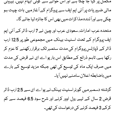
مکمل پُر کیا جا چکا ہے اور اس حوالے سے کوئی ابہام نہیں، بیرونی
مالی ضروریات پر آئی ایم ایف سے پروگرام کے آغاز میں بات چیت ہو
چکی ہے اور آئندہ مذاکرات میں بھی اس کا جائزہ لیا جائے گا۔
متحدہ عرب امارات، سعودی عرب اور چین نے 7 ارب ڈالر کے آئی ایم
ایف پروگرام کے تحت اسٹیٹ بینک میں مجموعی طور پر 12.5 ارب
ڈالر کے ڈپازٹس پروگرام کی مدت ستمبر تک برقرار رکھنے کا عزم کر
رکھا ہے، تاہم ذرائع کے مطابق اس بار یو اے ای نے قرض کی مدت
میں صرف ایک ماہ کی توسیع کی تھی جبکہ مزید توسیع کے بارے
میں باضابطہ اعلان سامنے نہیں آیا۔
گزشتہ دسمبر میں گورنر اسٹیٹ بینک نے یو اے ای سے 2.5 ارب ڈالر
قرض 2 سال کے لیے رول اوور کرنے اور شرح سود 6.5 فیصد سے کم
کرکے 3 فیصد کرنے کی درخواست کی تھی۔