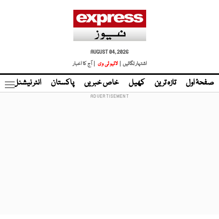
AUGUST 04, 2026
اشتہار لگائیں |
لائیو ٹی وی
| آج کا اخبار
صفحۂ اول
تازہ ترین
کھیل
خاص خبریں
پاکستان
انٹر نیشنل
ٹا