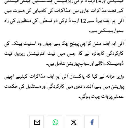
فیسیلٹی اور 1.4 ارب ڈالر کی ریزیلینس اینڈ سسٹین ایبلٹی فیسلٹی
کے تحت مذاکرات جاری ہیں، مذاکرات کی کامیابی کی صورت میں
آئی ایم ایف بورڈ سے 1.2 ارب ڈالرکی دو قسطوں کی منظوری کی راہ
ہموار ہوسکتی ہے۔
آئی ایم ایف مشن کراچی پہنچ چکا ہے جہاں وہ اسٹیٹ بینک کی
کارکردگی کاجائزہ لے گا، جس میں نیٹ انٹرنیشنل ریزروز، نیٹ
ڈومیسٹک اثاثے اور سواپ پوزیشن شامل ہیں۔
وزیر خزانہ نے کہا کہ پاکستان آئی ایم ایف مذاکرات کیلیے اچھی
پوزیشن میں ہے، آئندہ دنوں میں کارکردگی اور مستقبل کی حکمت
عملی پر بات چیت ہوگی۔