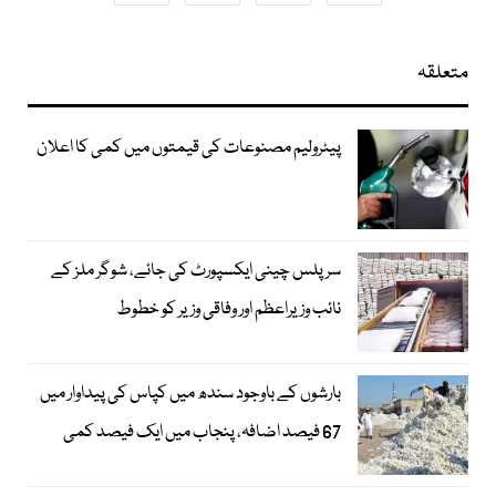
متعلقہ
پیٹرولیم مصنوعات کی قیمتوں میں کمی کا اعلان
سرپلس چینی ایکسپورٹ کی جائے، شوگر ملز کے
نائب وزیراعظم اور وفاقی وزیر کو خطوط
بارشوں کے باوجود سندھ میں کپاس کی پیداوار میں
67 فیصد اضافہ، پنجاب میں ایک فیصد کمی