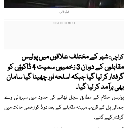
فوٹو: فائل
شہر کے مختلف علاقوں میں پولیس
کراچی:
مقابلوں کے دوران 3 زخمیوں سمیت 4 ڈاکوؤں کو
گرفتار کر لیا گیا جبکہ اسلحہ اور چھینا گیا سامان
بھی برآمد کر لیا گیا۔
پولیس حکام کے مطابق سچل تھانے کی حدود میں سپرہائی وے
جمالی پل کے قریب مبینہ مقابلے کے بعد دو ڈاکو زخمی حالت میں
گرفتار کیے گئے۔