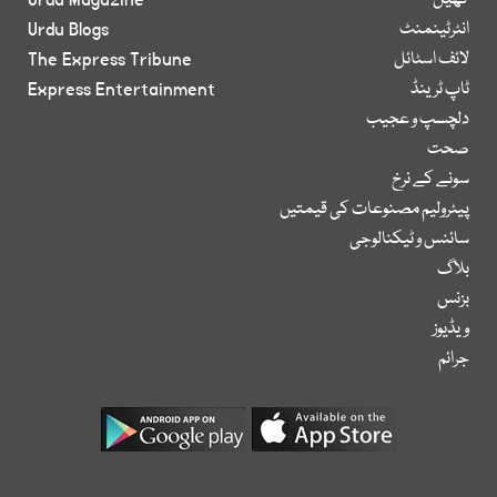
کھیل
Urdu Magazine
انٹرٹینمنٹ
Urdu Blogs
لائف اسٹائل
The Express Tribune
ٹاپ ٹرینڈ
Express Entertainment
دلچسپ و عجیب
صحت
سونے کے نرخ
پیٹرولیم مصنوعات کی قیمتیں
سائنس و ٹیکنالوجی
بلاگ
بزنس
ویڈیوز
جرائم