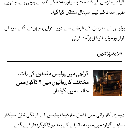
گرفتار ملزمان کی شناخت یاسر اور طحہٰ کے نام سے ہوئی ہے، جنہیں
طبی امداد کے لیے اسپتال منتقل کیا گیا۔
پولیس نے ملزمان کے قبضے سے دو پستولیں، چھینے گئے موبائل
فونز اور موٹرسائیکل برآمد کر لی۔
مزید پڑھیں
کراچی میں پولیس مقابلوں کی رات،
مختلف کارروائیوں میں 5 ڈاکو زخمی
حالت میں گرفتار
دوسری کارروائی میں اقبال مارکیٹ پولیس نے اورنگی ٹاؤن سیکٹر
ساڑھے گیارہ میں مبینہ مقابلے کے بعد دو ڈاکو گرفتار کیے گئے۔