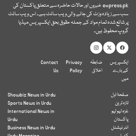
express.pk
خبروں اور حالات حاضرہ سے متعلق پاکستان کی
سب سے زیادہ وزٹ کی جانے والی ویب سائٹ ہے۔ اس ویب سائٹ
پر شائع شدہ تمام مواد کے جملہ حقوق بحق ایکسپریس میڈیا
گروپ محفوظ ہیں۔
ایکسپریس
ضابطہ
Privacy
Contact
کے بارے
اخلاق
Policy
Us
میں
صفحۂ اول
Showbiz News in Urdu
تازہ ترین
Sports News in Urdu
غزہ لہو لہو
International News in
پاکستان
Urdu
انٹر نیشنل
Business News in Urdu