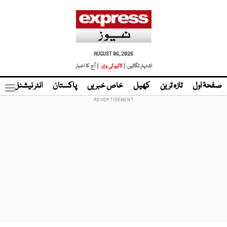
AUGUST 06, 2026
اشتہار لگائیں |
لائیو ٹی وی
| آج کا اخبار
صفحۂ اول
تازہ ترین
کھیل
خاص خبریں
پاکستان
انٹر نیشنل
ٹا