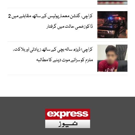
کراچی، گلشن معمار پولیس کے ساتھ مقابلے میں 2
ڈاکو زخمی حالت میں گرفتار
کراچی؛ ڈیڑھ سالہ بچی کے ساتھ زیادتی اور ہلاکت،
ملزم کو سزائے موت دینے کا مطالبہ