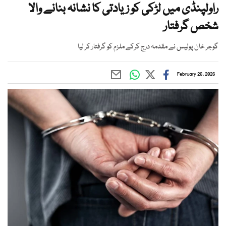
راولپنڈی میں لڑکی کو زیادتی کا نشانہ بنانے والا
شخص گرفتار
گوجر خان پولیس نے مقدمہ درج کرکے ملزم کو گرفتار کر لیا
February 26, 2026