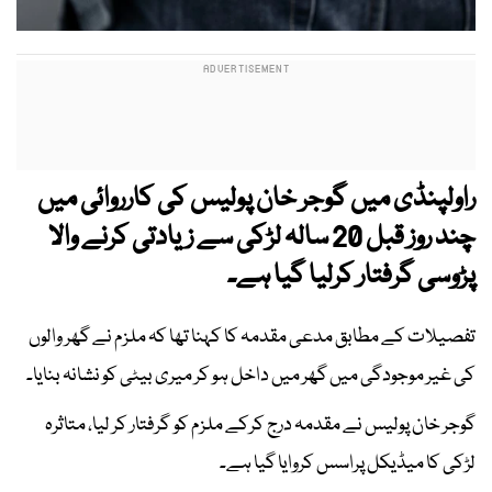
راولپنڈی میں گوجر خان پولیس کی کارروائی میں
چند روز قبل 20 سالہ لڑکی سے زیادتی کرنے والا
پڑوسی گرفتار کرلیا گیا ہے۔
تفصیلات کے مطابق مدعی مقدمہ کا کہنا تھا کہ ملزم نے گھر والوں
کی غیر موجودگی میں گھر میں داخل ہو کر میری بیٹی کو نشانہ بنایا۔
گوجر خان پولیس نے مقدمہ درج کرکے ملزم کو گرفتار کر لیا، متاثرہ
لڑکی کا میڈیکل پراسس کروایا گیا ہے۔