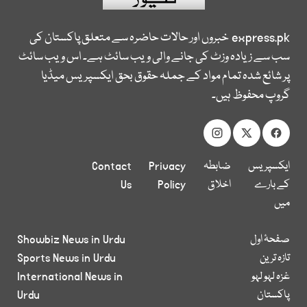
express.pk
خبروں اور حالات حاضرہ سے متعلق پاکستان کی
سب سے زیادہ وزٹ کی جانے والی ویب سائٹ ہے۔ اس ویب سائٹ
پر شائع شدہ تمام مواد کے جملہ حقوق بحق ایکسپریس میڈیا
گروپ محفوظ ہیں۔
ایکسپریس
ضابطہ
Privacy
Contact
کے بارے
اخلاق
Policy
Us
میں
صفحۂ اول
Showbiz News in Urdu
تازہ ترین
Sports News in Urdu
غزہ لہو لہو
International News in
پاکستان
Urdu