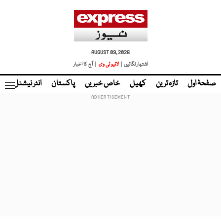
AUGUST 09, 2026
اشتہار لگائیں |
لائیو ٹی وی
| آج کا اخبار
صفحۂ اول
تازہ ترین
کھیل
خاص خبریں
پاکستان
انٹر نیشنل
ٹا