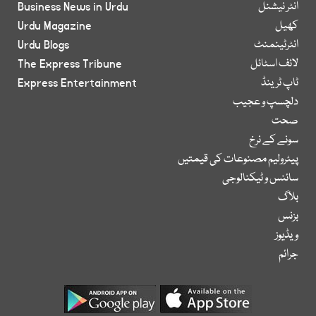
انٹر نیشنل
Business News in Urdu
کھیل
Urdu Magazine
انٹرٹینمنٹ
Urdu Blogs
لائف اسٹائل
The Express Tribune
ٹاپ ٹرینڈ
Express Entertainment
دلچسپ و عجیب
صحت
سونے کے نرخ
پیٹرولیم مصنوعات کی قیمتیں
سائنس و ٹیکنالوجی
بلاگ
بزنس
ویڈیوز
جرائم