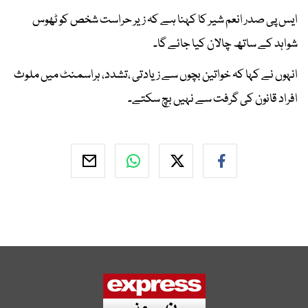
ایس پی صدر انعم شیر کا کہنا ہے کہ زیر حراست شخص کو ٹھوس
شواہد کے ساتھ چالان کیا جائے گا۔
انہوں نے کہا کہ خواتین بچوں سے زیادتی ،تشدد، ہراسمنٹ میں ملوث
افراد قانون کی گرفت سے نہیں بچ سکتے۔