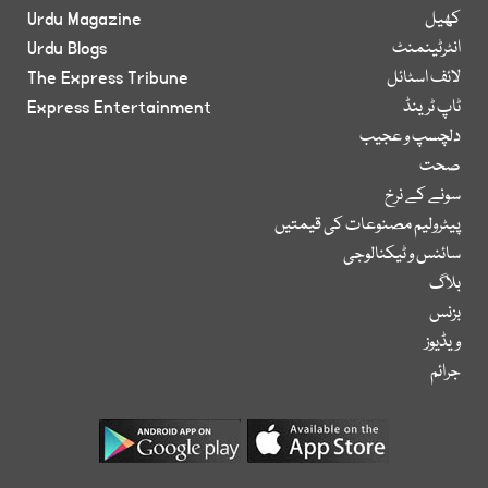
کھیل
Urdu Magazine
انٹرٹینمنٹ
Urdu Blogs
لائف اسٹائل
The Express Tribune
ٹاپ ٹرینڈ
Express Entertainment
دلچسپ و عجیب
صحت
سونے کے نرخ
پیٹرولیم مصنوعات کی قیمتیں
سائنس و ٹیکنالوجی
بلاگ
بزنس
ویڈیوز
جرائم