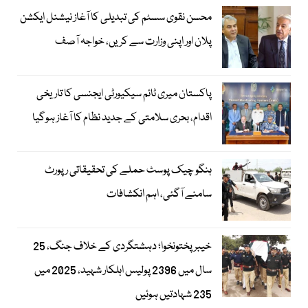
محسن نقوی سسٹم کی تبدیلی کا آغاز نیشنل ایکشن
پلان اور اپنی وزارت سے کریں، خواجہ آصف
پاکستان میری ٹائم سیکیورٹی ایجنسی کا تاریخی
اقدام، بحری سلامتی کے جدید نظام کا آغاز ہوگیا
ہنگو چیک پوسٹ حملے کی تحقیقاتی رپورٹ
سامنے آگئی، اہم انکشافات
خیبرپختونخوا؛ دہشتگردی کے خلاف جنگ، 25
سال میں 2396 پولیس اہلکار شہید، 2025 میں
235 شہادتیں ہوئیں