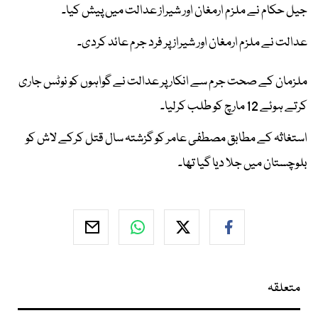
جیل حکام نے ملزم ارمغان اور شیراز عدالت میں پیش کیا۔
عدالت نے ملزم ارمغان اور شیراز پر فرد جرم عائد کردی۔
ملزمان کے صحت جرم سے انکار پر عدالت نے گواہوں کو نوٹس جاری
کرتے ہوئے 12 مارچ کو طلب کرلیا۔
استغاثہ کے مطابق مصطفی عامر کو گزشتہ سال قتل کرکے لاش کو
بلوچستان میں جلا دیا گیا تھا۔
متعلقہ