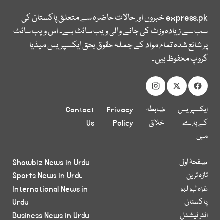
express.pk
خبروں اور حالات حاضرہ سے متعلق پاکستان کی
سب سے زیادہ وزٹ کی جانے والی ویب سائٹ ہے۔ اس ویب سائٹ
پر شائع شدہ تمام مواد کے جملہ حقوق بحق ایکسپریس میڈیا
گروپ محفوظ ہیں۔
ایکسپریس
ضابطہ
Privacy
Contact
کے بارے
اخلاق
Policy
Us
میں
صفحۂ اول
Showbiz News in Urdu
تازہ ترین
Sports News in Urdu
غزہ لہو لہو
International News in
پاکستان
Urdu
انٹر نیشنل
Business News in Urdu