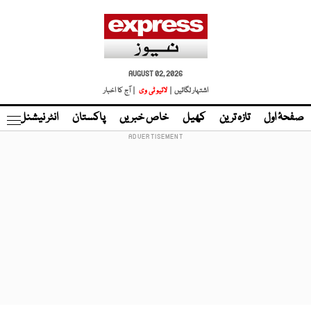
AUGUST 02, 2026
اشتہار لگائیں |
لائیو ٹی وی
| آج کا اخبار
صفحۂ اول
تازہ ترین
کھیل
خاص خبریں
پاکستان
انٹر نیشنل
ٹا