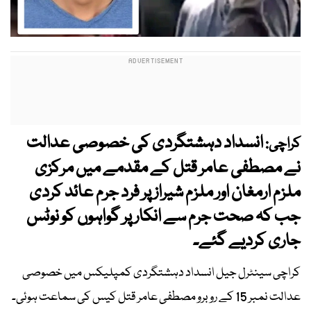
انسداد دہشتگردی کی خصوصی عدالت
کراچی:
نے مصطفی عامر قتل کے مقدمے میں مرکزی
ملزم ارمغان اور ملزم شیراز پر فرد جرم عائد کردی
جب کہ صحت جرم سے انکار پر گواہوں کو نوٹس
جاری کردیے گئے۔
کراچی سینٹرل جیل انسداد دہشتگردی کمپلیکس میں خصوصی
عدالت نمبر 15 کے روبرو مصطفی عامر قتل کیس کی سماعت ہوئی۔