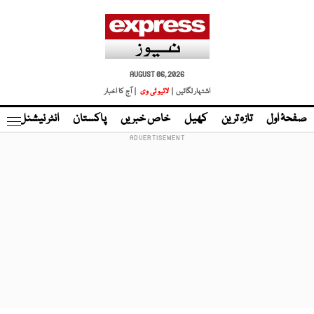
AUGUST 06, 2026
اشتہار لگائیں |
لائیو ٹی وی
| آج کا اخبار
صفحۂ اول
تازہ ترین
کھیل
خاص خبریں
پاکستان
انٹر نیشنل
ٹا