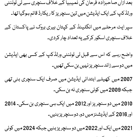
بعد ازاں صاحبزادہ فرحان کی نمیبیا کے خلاف سنچری سے ٹی ٹوئنٹی
ورلڈکپ کے ایک ایڈیشن میں تین سنچریز کا ریکارڈ قائم ہوگیا تھا۔
سپر ایٹ مرحلے میں انگلینڈ کے کپتان ہیری بروک نے پاکستان کے
خلاف سنچری اسکور کرکے یہ تعداد چار کردی۔
واضح رہے کہ اس سے قبل ٹی ٹوئنٹی ورلڈکپ کے کسی بھی ایڈیشن
میں دو سے زائد سنچریز نہیں بن سکی تھیں۔
2007 میں کھیلے ابتدائی ایڈیشن میں صرف ایک سنچری بنی تھی
جبکہ 2009 میں کوئی سنچری نہ بن سکی۔
2010 میں دو سنچریز اور 2012 میں ایک ہی سنچری بن سکی۔ 2014
اور 2016 کے ایڈیشنز میں دو، دو سنچریز بنیں۔
2021 میں ایک اور 2022 میں دو سنچریز بنیں جبکہ 2024 میں کوئی