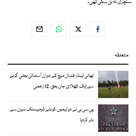
سنچری نہ بن سکی تھی۔
متعلقہ
تھائی لینڈ: فٹبال میچ کے دوران آسمانی بجلی گرنے
سے ایک کھلاڑی جاں بحق، 12 زخمی
پی سی بی نے دو ٹیموں کو نئے ڈومیسٹک سیزن سے
باہر کردیا