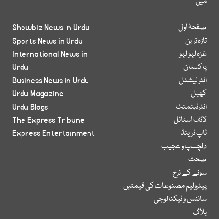
میں
صفحۂ اول
Showbiz News in Urdu
تازہ ترین
Sports News in Urdu
غزہ لہو لہو
International News in
پاکستان
Urdu
انٹر نیشنل
Business News in Urdu
کھیل
Urdu Magazine
انٹرٹینمنٹ
Urdu Blogs
لائف اسٹائل
The Express Tribune
ٹاپ ٹرینڈ
Express Entertainment
دلچسپ و عجیب
صحت
سونے کے نرخ
پیٹرولیم مصنوعات کی قیمتیں
سائنس و ٹیکنالوجی
بلاگ