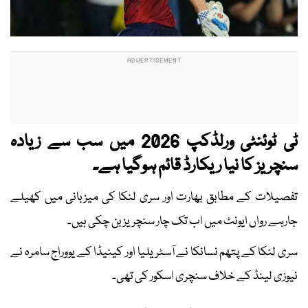
ٹی ٹوئنٹی ورلڈکپ 2026 میں سب سے زیادہ
سنچریز کا نیا ریکارڈ قائم ہوگیا ہے۔
تفصیلات کے مطابق بھارت اور سری لنکا کی میزبانی میں کھیلے
جارہے رواں ایونٹ میں اب تک چار سنچریز بن چکی ہیں۔
سری لنکا کے پتھم نسانکا نے آسٹریلیا اور کینیڈا کے یووراج سامرہ نے
نیوزی لینڈ کے خلاف سنچری اسکور کی تھی۔