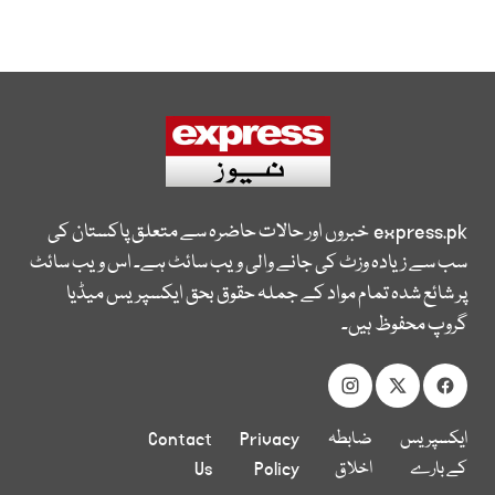
express.pk
خبروں اور حالات حاضرہ سے متعلق پاکستان کی
سب سے زیادہ وزٹ کی جانے والی ویب سائٹ ہے۔ اس ویب سائٹ
پر شائع شدہ تمام مواد کے جملہ حقوق بحق ایکسپریس میڈیا
گروپ محفوظ ہیں۔
ایکسپریس
ضابطہ
Privacy
Contact
کے بارے
اخلاق
Policy
Us