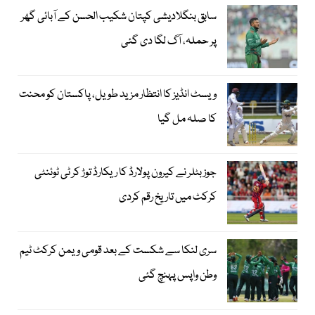
سابق بنگلادیشی کپتان شکیب الحسن کے آبائی گھر
پر حملہ، آگ لگا دی گئی
ویسٹ انڈیز کا انتظار مزید طویل، پاکستان کو محنت
کا صلہ مل گیا
جوز بٹلر نے کیرون پولارڈ کا ریکارڈ توڑ کر ٹی ٹوئنٹی
کرکٹ میں تاریخ رقم کردی
سری لنکا سے شکست کے بعد قومی ویمن کرکٹ ٹیم
وطن واپس پہنچ گئی