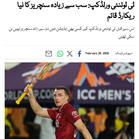
ٹی ٹوئنٹی ورلڈکپ: سب سے زیادہ سنچریز کا نیا
ریکارڈ قائم
اس سے قبل ٹی ٹوئنٹی ورلڈکپ کے کسی بھی ایڈیشن میں دو سے زائد سنچریز نہیں بن
سکی تھیں
اسپورٹس ڈیسک
February 26, 2026